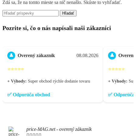
Zdá sa, že na tomto mieste sa nič nenašlo. Skúste to vyhľadať.
Hľadať
Pozrite si, čo o nás napísali naši zákazníci
Overený zákazník
08.08.2026
Overený
👤
👤
⭐⭐⭐⭐⭐
⭐⭐⭐⭐⭐
+ Výhody:
Super obchod rýchle dodanie tovaru
+ Výhody:
Sup
✅ Odporúča obchod
✅ Odporúča 
price-MAG.net - overený zákazník




