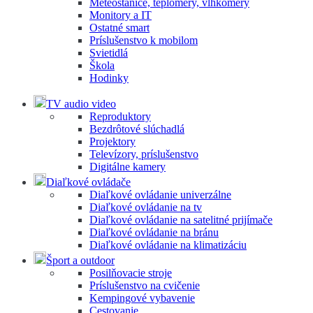
Meteostanice, teplomery, vlhkomery
Monitory a IT
Ostatné smart
Príslušenstvo k mobilom
Svietidlá
Škola
Hodinky
TV audio video
Reproduktory
Bezdrôtové slúchadlá
Projektory
Televízory, príslušenstvo
Digitálne kamery
Diaľkové ovládače
Diaľkové ovládanie univerzálne
Diaľkové ovládanie na tv
Diaľkové ovládanie na satelitné prijímače
Diaľkové ovládanie na bránu
Diaľkové ovládanie na klimatizáciu
Šport a outdoor
Posilňovacie stroje
Príslušenstvo na cvičenie
Kempingové vybavenie
Cestovanie