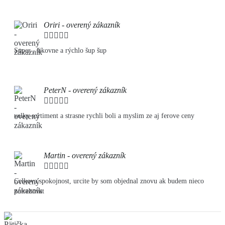
Oriri - overený zákazník





Super , šikovne a rýchlo šup šup
PeterN - overený zákazník





velky sortiment a strasne rychli boli a myslim ze aj ferove ceny
Martin - overený zákazník





Celkova spokojnost, urcite by som objednal znovu ak budem nieco
potrebovat