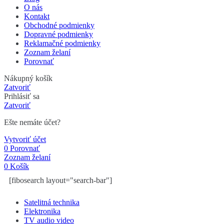
O nás
Kontakt
Obchodné podmienky
Dopravné podmienky
Reklamačné podmienky
Zoznam želaní
Porovnať
Nákupný košík
Zatvoriť
Prihlásiť sa
Zatvoriť
Ešte nemáte účet?
Vytvoriť účet
0
Porovnať
Zoznam želaní
0
Košík
[fibosearch layout="search-bar"]
Satelitná technika
Elektronika
TV audio video