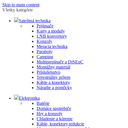
Skip to main content
Všetky kategórie
Satelitná technika
Prijímače
Karty a moduly
LNB konvertory
Konzoly
Meracia technika
Paraboly
Camping
Multiprepínače a DiSEqC
Montážny materiál
Príslušenstvo
Terestriálny príjem
Káble a konektory
Náradie a pomôcky
Elektronika
Batérie
Domáce spotrebiče
Hry a konzoly
Chladenie a kúrenie
Káble, konektory,redukcie