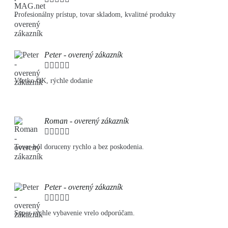
Profesionálny prístup, tovar skladom, kvalitné produkty
Peter - overený zákazník





Všetko OK, rýchle dodanie
Roman - overený zákazník





Tovar bol doruceny rychlo a bez poskodenia.
Peter - overený zákazník





Super rýchle vybavenie vrelo odporúčam.