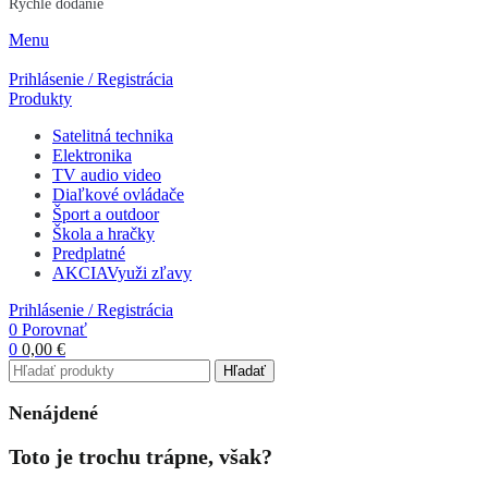
Rýchle dodanie
Menu
Prihlásenie / Registrácia
Produkty
Satelitná technika
Elektronika
TV audio video
Diaľkové ovládače
Šport a outdoor
Škola a hračky
Predplatné
AKCIA
Využi zľavy
Prihlásenie / Registrácia
0
Porovnať
0
0,00
€
Hľadať
Nenájdené
Toto je trochu trápne, však?