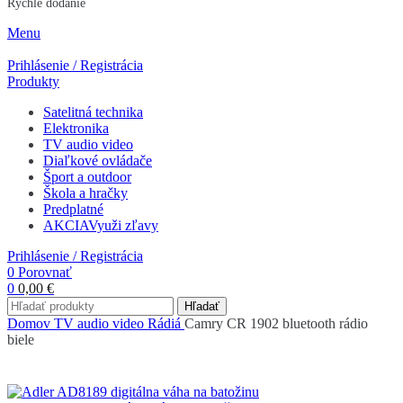
Rýchle dodanie
Menu
Prihlásenie / Registrácia
Produkty
Satelitná technika
Elektronika
TV audio video
Diaľkové ovládače
Šport a outdoor
Škola a hračky
Predplatné
AKCIA
Využi zľavy
Prihlásenie / Registrácia
0
Porovnať
0
0,00
€
Hľadať
Domov
TV audio video
Rádiá
Camry CR 1902 bluetooth rádio
biele