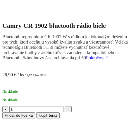
Camry CR 1902 bluetooth rádio biele
Bluetooth reproduktor CR 1902 W s rádiom je dokonalým riešením
pre tých, ktorí oceňujú vysokú kvalitu zvuku a všestrannosť. Vďaka
technológii Bluetooth 5.1 si môžete vychutnať bezdrôtové
prehrávanie hudby z akéhokoľvek zariadenia kompatibilného s
Bluetooth. 5-hodinový čas prehrávania pri 50
Pokračovať
26,90
€
/ ks
21,87
€
bez DPH
Na sklade
Na sklade
množstvo
Camry
Pridať do košíka
Kúpiť teraz
CR
1902
bluetooth