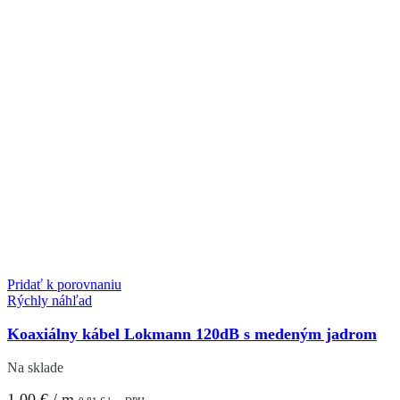
Pridať k porovnaniu
Rýchly náhľad
Koaxiálny kábel Lokmann 120dB s medeným jadrom
Na sklade
1,00
€
/ m