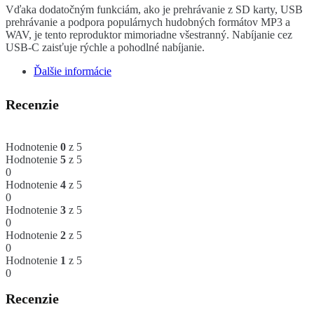
Vďaka dodatočným funkciám, ako je prehrávanie z SD karty, USB
prehrávanie a podpora populárnych hudobných formátov MP3 a
WAV, je tento reproduktor mimoriadne všestranný. Nabíjanie cez
USB-C zaisťuje rýchle a pohodlné nabíjanie.
Ďalšie informácie
Recenzie
Hodnotenie
0
z 5
Hodnotenie
5
z 5
0
Hodnotenie
4
z 5
0
Hodnotenie
3
z 5
0
Hodnotenie
2
z 5
0
Hodnotenie
1
z 5
0
Recenzie