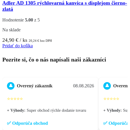
Adler AD 1305 rýchlovarná kanvica s displejom čierno-
zlatá
Hodnotenie
5.00
z 5
Na sklade
24,90
€
/ ks
20,24
€
bez DPH
Pridať do košíka
Pozrite si, čo o nás napísali naši zákazníci
Overený zákazník
08.08.2026
Overený
👤
👤
⭐⭐⭐⭐⭐
⭐⭐⭐⭐⭐
+ Výhody:
Super obchod rýchle dodanie tovaru
+ Výhody:
Sup
✅ Odporúča obchod
✅ Odporúča 