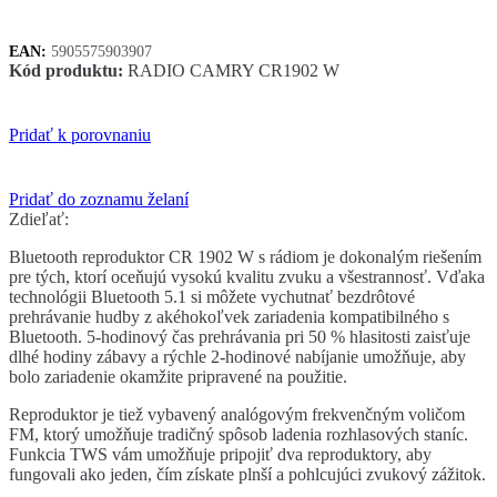
rádio
biele
EAN:
5905575903907
Kód produktu:
RADIO CAMRY CR1902 W
Pridať k porovnaniu
Pridať do zoznamu želaní
Zdieľať:
Bluetooth reproduktor CR 1902 W s rádiom je dokonalým riešením
pre tých, ktorí oceňujú vysokú kvalitu zvuku a všestrannosť. Vďaka
technológii Bluetooth 5.1 si môžete vychutnať bezdrôtové
prehrávanie hudby z akéhokoľvek zariadenia kompatibilného s
Bluetooth. 5-hodinový čas prehrávania pri 50 % hlasitosti zaisťuje
dlhé hodiny zábavy a rýchle 2-hodinové nabíjanie umožňuje, aby
bolo zariadenie okamžite pripravené na použitie.
Reproduktor je tiež vybavený analógovým frekvenčným voličom
FM, ktorý umožňuje tradičný spôsob ladenia rozhlasových staníc.
Funkcia TWS vám umožňuje pripojiť dva reproduktory, aby
fungovali ako jeden, čím získate plnší a pohlcujúci zvukový zážitok.