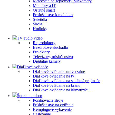
Meteostanice, teplomery, vlhkomery
Monitory a IT
Ostatné smart
Príslušenstvo k mobilom
Svietidlá
Škola
Hodinky
TV audio video
Reproduktory
Bezdrôtové slúchadlá
Projektory
Televízory, príslušenstvo
Digitálne kamery
Diaľkové ovládače
Diaľkové ovládanie univerzálne
Diaľkové ovládanie na tv
Diaľkové ovládanie na satelitné prijímače
Diaľkové ovládanie na bránu
Diaľkové ovládanie na klimatizáciu
Šport a outdoor
Posilňovacie stroje
Príslušenstvo na cvičenie
Kempingové vybavenie
Cestovanie