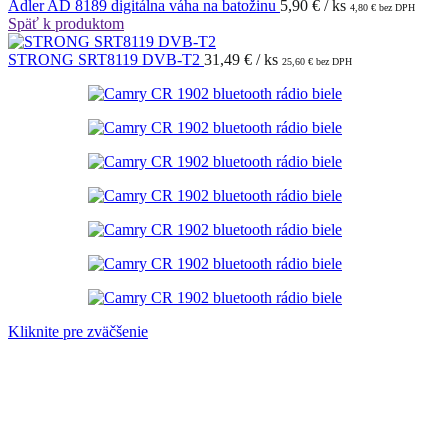
Adler AD 8189 digitálna váha na batožinu
5,90
€
/ ks
4,80
€
bez DPH
Späť k produktom
STRONG SRT8119 DVB-T2
31,49
€
/ ks
25,60
€
bez DPH
Kliknite pre zväčšenie