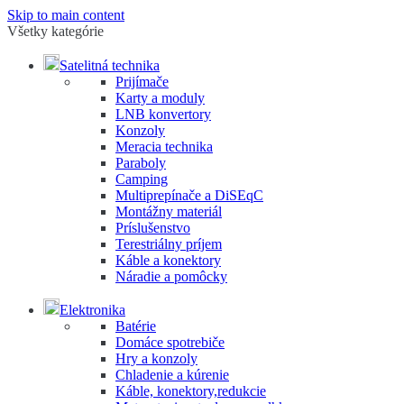
Skip to main content
Všetky kategórie
Satelitná technika
Prijímače
Karty a moduly
LNB konvertory
Konzoly
Meracia technika
Paraboly
Camping
Multiprepínače a DiSEqC
Montážny materiál
Príslušenstvo
Terestriálny príjem
Káble a konektory
Náradie a pomôcky
Elektronika
Batérie
Domáce spotrebiče
Hry a konzoly
Chladenie a kúrenie
Káble, konektory,redukcie