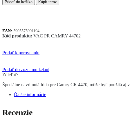
Camry
Pridať do košíka
Kúpiť teraz
CR
4470.2
fólia
pre
vákuovačku
EAN:
5905575901194
Kód produktu:
VAC PR CAMRY 44702
Pridať k porovnaniu
Pridať do zoznamu želaní
Zdieľať:
Špeciálne navrhnutá fólia pre Camry CR 4470, môže byť použitá aj 
Ďalšie informácie
Recenzie