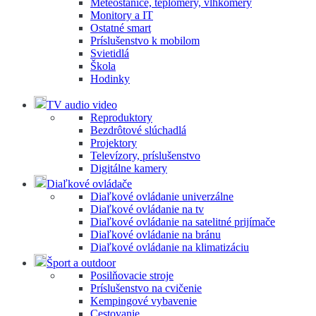
Meteostanice, teplomery, vlhkomery
Monitory a IT
Ostatné smart
Príslušenstvo k mobilom
Svietidlá
Škola
Hodinky
TV audio video
Reproduktory
Bezdrôtové slúchadlá
Projektory
Televízory, príslušenstvo
Digitálne kamery
Diaľkové ovládače
Diaľkové ovládanie univerzálne
Diaľkové ovládanie na tv
Diaľkové ovládanie na satelitné prijímače
Diaľkové ovládanie na bránu
Diaľkové ovládanie na klimatizáciu
Šport a outdoor
Posilňovacie stroje
Príslušenstvo na cvičenie
Kempingové vybavenie
Cestovanie