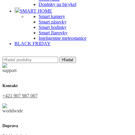
Doplnky na bicykel
SMART HOME
Smart kamery
Smart zásuvky
Smart hodinky
Smart žiarovky
Inteligentne meteostanice
BLACK FRIDAY
Hľadať
Kontakt
+421 907 987 007
Doprava