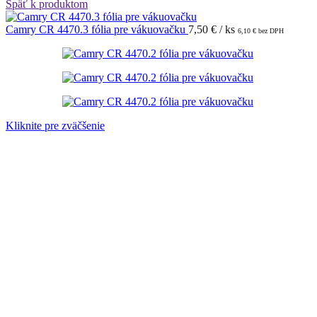
Späť k produktom
Camry CR 4470.3 fólia pre vákuovačku
7,50
€
/ ks
6,10
€
bez DPH
Kliknite pre zväčšenie