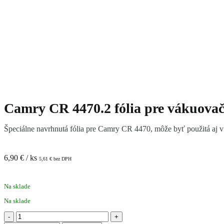
Camry CR 4470.2 fólia pre vákuova
Špeciálne navrhnutá fólia pre Camry CR 4470, môže byť použitá aj 
6,90
€
/ ks
5,61
€
bez DPH
Na sklade
Na sklade
množstvo