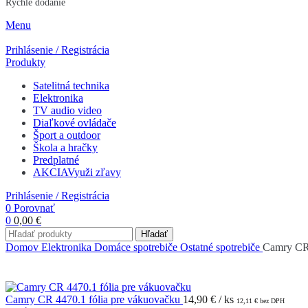
Rýchle dodanie
Menu
Prihlásenie / Registrácia
Produkty
Satelitná technika
Elektronika
TV audio video
Diaľkové ovládače
Šport a outdoor
Škola a hračky
Predplatné
AKCIA
Využi zľavy
Prihlásenie / Registrácia
0
Porovnať
0
0,00
€
Hľadať
Domov
Elektronika
Domáce spotrebiče
Ostatné spotrebiče
Camry CR 
Camry CR 4470.1 fólia pre vákuovačku
14,90
€
/ ks
12,11
€
bez DPH