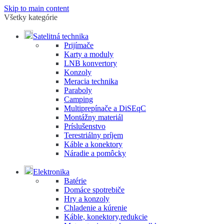
Skip to main content
Všetky kategórie
Satelitná technika
Prijímače
Karty a moduly
LNB konvertory
Konzoly
Meracia technika
Paraboly
Camping
Multiprepínače a DiSEqC
Montážny materiál
Príslušenstvo
Terestriálny príjem
Káble a konektory
Náradie a pomôcky
Elektronika
Batérie
Domáce spotrebiče
Hry a konzoly
Chladenie a kúrenie
Káble, konektory,redukcie