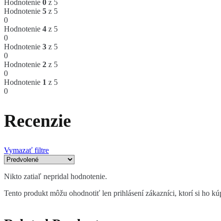
Hodnotenie
0
z 5
Hodnotenie
5
z 5
0
Hodnotenie
4
z 5
0
Hodnotenie
3
z 5
0
Hodnotenie
2
z 5
0
Hodnotenie
1
z 5
0
Recenzie
Vymazať filtre
Nikto zatiaľ nepridal hodnotenie.
Tento produkt môžu ohodnotiť len prihlásení zákazníci, ktorí si ho kúp