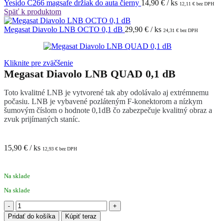
Yesido C266 magsafe držiak do auta čierny
14,90
€
/ ks
12,11
€
bez DPH
Späť k produktom
Megasat Diavolo LNB OCTO 0,1 dB
29,90
€
/ ks
24,31
€
bez DPH
Kliknite pre zväčšenie
Megasat Diavolo LNB QUAD 0,1 dB
Toto kvalitné LNB je vytvorené tak aby odolávalo aj extrémnemu
počasiu. LNB je vybavené pozláteným F-konektorom a nízkym
šumovým číslom o hodnote 0,1dB čo zabezpečuje kvalitný obraz a
zvuk prijímaných staníc.
15,90
€
/ ks
12,93
€
bez DPH
Na sklade
Na sklade
množstvo
Megasat
Pridať do košíka
Kúpiť teraz