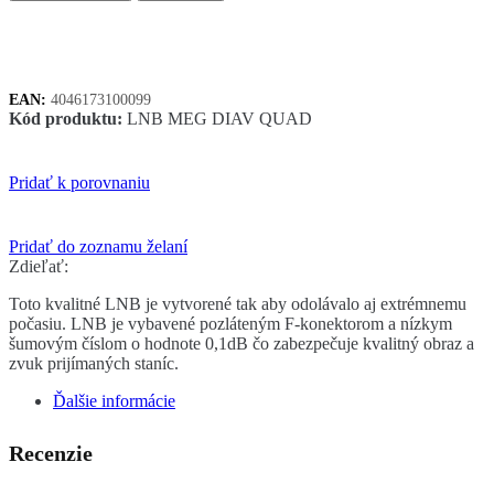
Diavolo
LNB
QUAD
0,1
dB
EAN:
4046173100099
Kód produktu:
LNB MEG DIAV QUAD
Pridať k porovnaniu
Pridať do zoznamu želaní
Zdieľať:
Toto kvalitné LNB je vytvorené tak aby odolávalo aj extrémnemu
počasiu. LNB je vybavené pozláteným F-konektorom a nízkym
šumovým číslom o hodnote 0,1dB čo zabezpečuje kvalitný obraz a
zvuk prijímaných staníc.
Ďalšie informácie
Recenzie