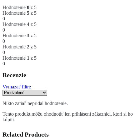
Hodnotenie
0
z 5
Hodnotenie
5
z 5
0
Hodnotenie
4
z 5
0
Hodnotenie
3
z 5
0
Hodnotenie
2
z 5
0
Hodnotenie
1
z 5
0
Recenzie
Vymazať filtre
Nikto zatiaľ nepridal hodnotenie.
Tento produkt môžu ohodnotiť len prihlásení zákazníci, ktorí si ho
kúpili.
Related Products