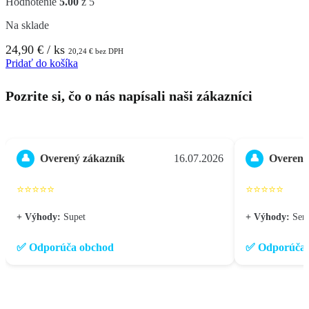
Hodnotenie
5.00
z 5
Na sklade
24,90
€
/ ks
20,24
€
bez DPH
Pridať do košíka
Pozrite si, čo o nás napísali naši zákazníci
Overený zákazník
16.07.2026
Overený
👤
👤
⭐⭐⭐⭐⭐
⭐⭐⭐⭐⭐
+ Výhody:
Supet
+ Výhody:
Seri
✅ Odporúča obchod
✅ Odporúča 