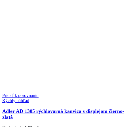
Pridať k porovnaniu
Rýchly náhľad
Adler AD 1305 rýchlovarná kanvica s displejom čierno-
zlatá