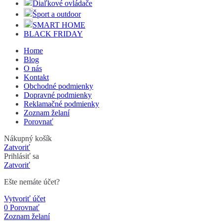
Diaľkové ovládače
Šport a outdoor
SMART HOME
BLACK FRIDAY
Home
Blog
O nás
Kontakt
Obchodné podmienky
Dopravné podmienky
Reklamačné podmienky
Zoznam želaní
Porovnať
Nákupný košík
Zatvoriť
Prihlásiť sa
Zatvoriť
Ešte nemáte účet?
Vytvoriť účet
0
Porovnať
Zoznam želaní