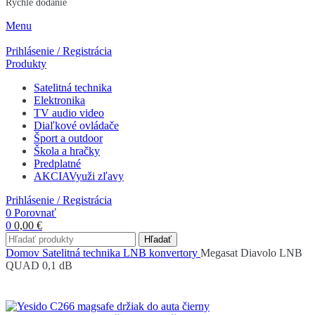
Rýchle dodanie
Menu
Prihlásenie / Registrácia
Produkty
Satelitná technika
Elektronika
TV audio video
Diaľkové ovládače
Šport a outdoor
Škola a hračky
Predplatné
AKCIA
Využi zľavy
Prihlásenie / Registrácia
0
Porovnať
0
0,00
€
Hľadať
Domov
Satelitná technika
LNB konvertory
Megasat Diavolo LNB
QUAD 0,1 dB