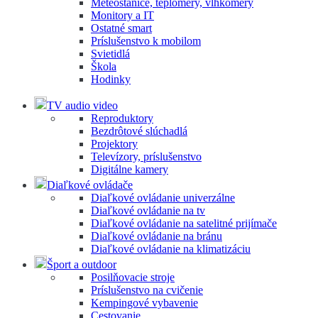
Meteostanice, teplomery, vlhkomery
Monitory a IT
Ostatné smart
Príslušenstvo k mobilom
Svietidlá
Škola
Hodinky
TV audio video
Reproduktory
Bezdrôtové slúchadlá
Projektory
Televízory, príslušenstvo
Digitálne kamery
Diaľkové ovládače
Diaľkové ovládanie univerzálne
Diaľkové ovládanie na tv
Diaľkové ovládanie na satelitné prijímače
Diaľkové ovládanie na bránu
Diaľkové ovládanie na klimatizáciu
Šport a outdoor
Posilňovacie stroje
Príslušenstvo na cvičenie
Kempingové vybavenie
Cestovanie