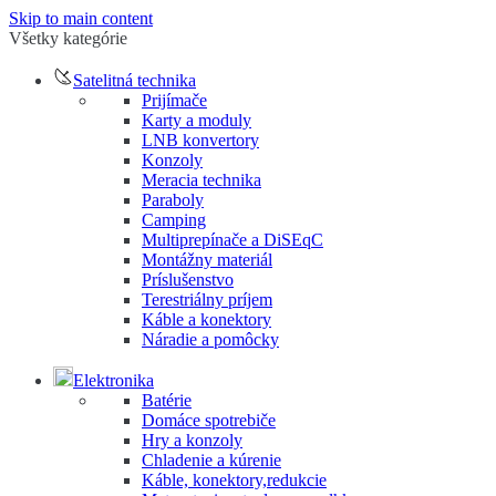
Skip to main content
Všetky kategórie
Satelitná technika
Prijímače
Karty a moduly
LNB konvertory
Konzoly
Meracia technika
Paraboly
Camping
Multiprepínače a DiSEqC
Montážny materiál
Príslušenstvo
Terestriálny príjem
Káble a konektory
Náradie a pomôcky
Elektronika
Batérie
Domáce spotrebiče
Hry a konzoly
Chladenie a kúrenie
Káble, konektory,redukcie