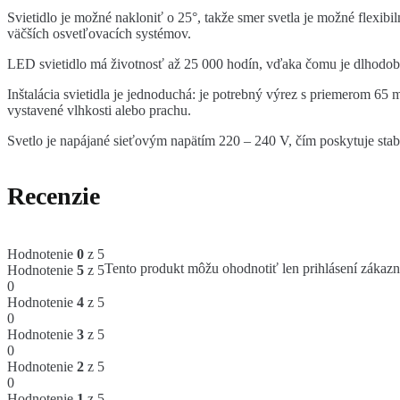
Svietidlo je možné nakloniť o 25°, takže smer svetla je možné flexi
väčších osvetľovacích systémov.
LED svietidlo má životnosť až 25 000 hodín, vďaka čomu je dlhodobo
Inštalácia svietidla je jednoduchá: je potrebný výrez s priemerom 65
vystavené vlhkosti alebo prachu.
Svetlo je napájané sieťovým napätím 220 – 240 V, čím poskytuje stabi
Recenzie
Hodnotenie
0
z 5
Tento produkt môžu ohodnotiť len prihlásení zákazníci
Hodnotenie
5
z 5
0
Hodnotenie
4
z 5
0
Hodnotenie
3
z 5
0
Hodnotenie
2
z 5
0
Hodnotenie
1
z 5