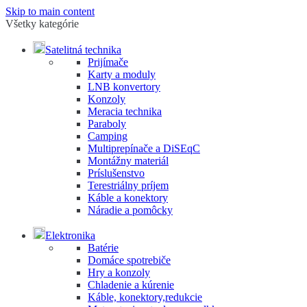
Skip to main content
Všetky kategórie
Satelitná technika
Prijímače
Karty a moduly
LNB konvertory
Konzoly
Meracia technika
Paraboly
Camping
Multiprepínače a DiSEqC
Montážny materiál
Príslušenstvo
Terestriálny príjem
Káble a konektory
Náradie a pomôcky
Elektronika
Batérie
Domáce spotrebiče
Hry a konzoly
Chladenie a kúrenie
Káble, konektory,redukcie