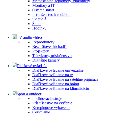
Meteostanice, teplomery, vlhkomery
Monitory a IT
Ostatné smart
Príslušenstvo k mobilom
Svietidlá
Škola
Hodinky
TV audio video
Reproduktory
Bezdrôtové slúchadlá
Projektory
Televízory, príslušenstvo
Digitálne kamery
Diaľkové ovládače
Diaľkové ovládanie univerzálne
Diaľkové ovládanie na tv
Diaľkové ovládanie na satelitné prijímače
Diaľkové ovládanie na bránu
Diaľkové ovládanie na klimatizáciu
Šport a outdoor
Posilňovacie stroje
Príslušenstvo na cvičenie
Kempingové vybavenie
Cestovanie