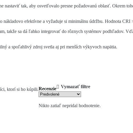
bilne nastaviť tak, aby osvetľovalo presne požadovanú oblasť. Okrem to
 nákladovo efektívne a vyžaduje si minimálnu údržbu. Hodnota CRI >80,
 mm, takže sa dá ľahko integrovať do rôznych systémov podhľadov. Vďak
lný a spoľahlivý zdroj svetla aj pri menších výkyvoch napätia.
Vymazať filtre
Recenzie
, ktorí si ho kúpili.
Nikto zatiaľ nepridal hodnotenie.