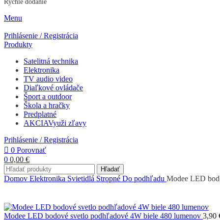
Rýchle dodanie
Menu
Prihlásenie / Registrácia
Produkty
Satelitná technika
Elektronika
TV audio video
Diaľkové ovládače
Šport a outdoor
Škola a hračky
Predplatné
AKCIA
Využi zľavy
Prihlásenie / Registrácia
0
Porovnať
0
0,00
€
Hľadať
Domov
Elektronika
Svietidlá
Stropné
Do podhľadu
Modee LED bodov
Modee LED bodové svetlo podhľadové 4W biele 480 lumenov
3,90