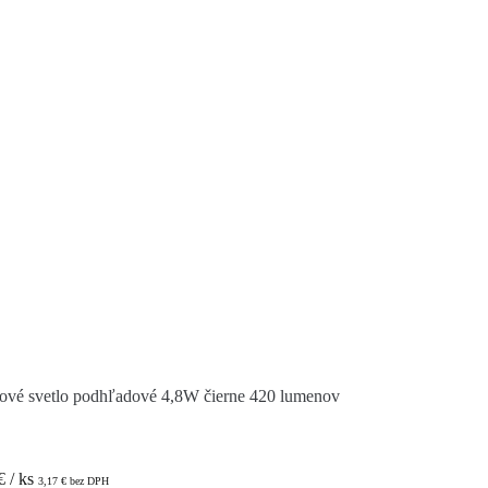
é svetlo podhľadové 4,8W čierne 420 lumenov
€
/ ks
3,17
€
bez DPH