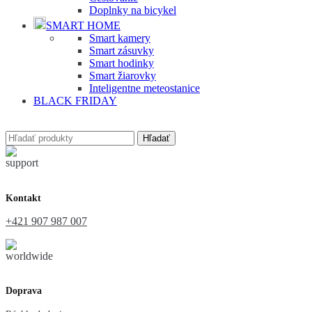
Doplnky na bicykel
SMART HOME
Smart kamery
Smart zásuvky
Smart hodinky
Smart žiarovky
Inteligentne meteostanice
BLACK FRIDAY
Hľadať
Kontakt
+421 907 987 007
Doprava