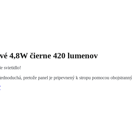
é 4,8W čierne 420 lumenov
 svietidlo!
 jednoduchá, pretože panel je pripevnený k stropu pomocou obojstranný
ť