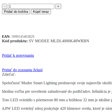
množstvo
Modee
Pridať do košíka
Kúpiť teraz
LED
bodové
svetlo
podhľadové
4,8W
EAN:
5999145403829
čierne
Kód produktu:
SV MODEE MLDL4000K48WRBN
420
lumenov
Pridať k porovnaniu
Pridať do zoznamu želaní
Zdieľať:
Spoločnosť Modee Smart Lighting predstavuje svoje najnovšie okrúhle
Ideálna voľba pre osvetlenie zabudované do podhľadov. Inštalácia je
Toto LED svietidlo s priemerom 80 mm a hrúbkou 32 mm je ideálne p
4,8W LED svetelný zdroj poskytuje 420 lúmenov svetla, ktoré je sústr