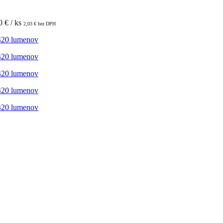
50
€
/ ks
2,03
€
bez DPH