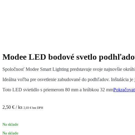
Modee LED bodové svetlo podhľadov
Spoločnosť Modee Smart Lighting predstavuje svoje najnovšie okrúhle
Ideálna voľba pre osvetlenie zabudované do podhľadov. Inštalácia je
Toto LED svietidlo s priemerom 80 mm a hrúbkou 32 mm
Pokračova
2,50
€
/ ks
2,03
€
bez DPH
Na sklade
Na sklade