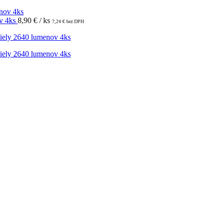
v 4ks
8,90
€
/ ks
7,24
€
bez DPH