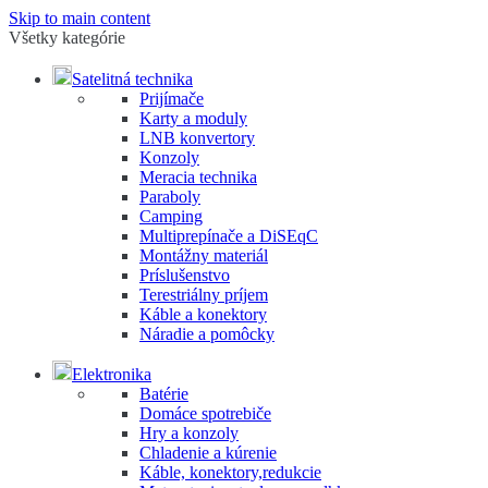
Skip to main content
Všetky kategórie
Satelitná technika
Prijímače
Karty a moduly
LNB konvertory
Konzoly
Meracia technika
Paraboly
Camping
Multiprepínače a DiSEqC
Montážny materiál
Príslušenstvo
Terestriálny príjem
Káble a konektory
Náradie a pomôcky
Elektronika
Batérie
Domáce spotrebiče
Hry a konzoly
Chladenie a kúrenie
Káble, konektory,redukcie