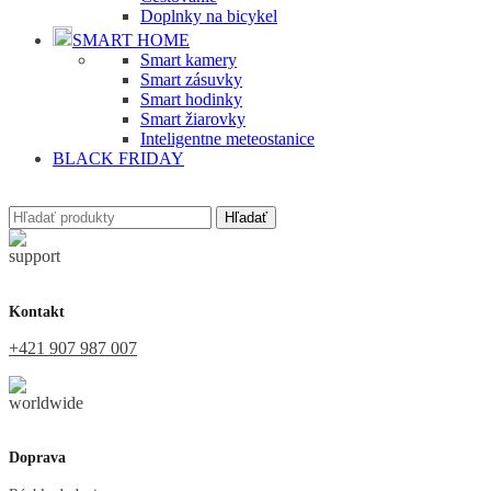
Doplnky na bicykel
SMART HOME
Smart kamery
Smart zásuvky
Smart hodinky
Smart žiarovky
Inteligentne meteostanice
BLACK FRIDAY
Hľadať
Kontakt
+421 907 987 007
Doprava