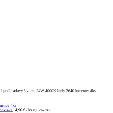
l podhľadový štvorec 24W 4000K biely 2640 lumenov 4ks
enov 4ks
14,90
€
/ ks
12,11
€
bez DPH