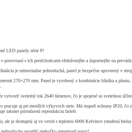
pné LED panely série P!
v porovnaní s ich predchodcami efektívnejšie a úspornejšie na prevádz
nštalácia je mimoriadne jednoduchá, panel je bezpečne upevnený v str
rozmermi 270×270 mm. Panel je vyrobený z kombinácie hliníka a plastu,
.
 vytvoriť svetelný tok 2640 lúmenov, čo je spojené so svetelnou účinn
pracuje aj pri menších výkyvoch siete. Má stupeň ochrany IP20, čo 
ťuje takmer prirodzenú reprodukciu farieb.
), ale je dostupný aj vo verzii s teplotou 6000 Kelvinov (studená biela)
 jednoducho osvetliť niekoľko miestností naraz!