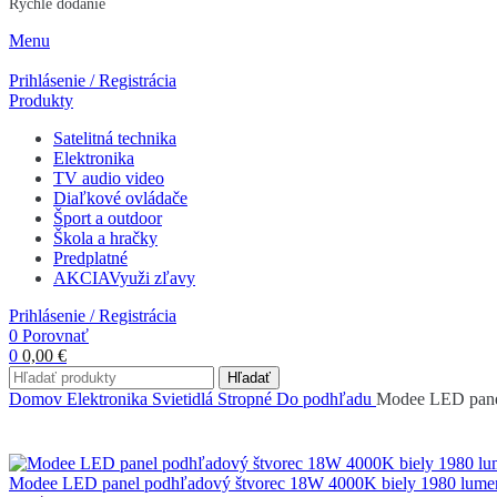
Rýchle dodanie
Menu
Prihlásenie / Registrácia
Produkty
Satelitná technika
Elektronika
TV audio video
Diaľkové ovládače
Šport a outdoor
Škola a hračky
Predplatné
AKCIA
Využi zľavy
Prihlásenie / Registrácia
0
Porovnať
0
0,00
€
Hľadať
Domov
Elektronika
Svietidlá
Stropné
Do podhľadu
Modee LED pane
Modee LED panel podhľadový štvorec 18W 4000K biely 1980 lum