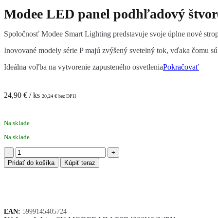
Modee LED panel podhľadový štvor
Spoločnosť Modee Smart Lighting predstavuje svoje úplne nové stro
Inovované modely série P majú zvýšený svetelný tok, vďaka čomu sú 
Ideálna voľba na vytvorenie zapusteného osvetlenia
Pokračovať
24,90
€
/ ks
20,24
€
bez DPH
Na sklade
Na sklade
množstvo
Modee
Pridať do košíka
Kúpiť teraz
LED
panel
podhľadový
štvorec
24W
EAN:
5999145405724
4000K