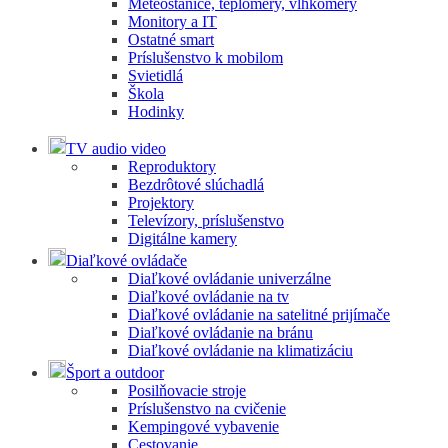
Meteostanice, teplomery, vlhkomery
Monitory a IT
Ostatné smart
Príslušenstvo k mobilom
Svietidlá
Škola
Hodinky
TV audio video
Reproduktory
Bezdrôtové slúchadlá
Projektory
Televízory, príslušenstvo
Digitálne kamery
Diaľkové ovládače
Diaľkové ovládanie univerzálne
Diaľkové ovládanie na tv
Diaľkové ovládanie na satelitné prijímače
Diaľkové ovládanie na bránu
Diaľkové ovládanie na klimatizáciu
Šport a outdoor
Posilňovacie stroje
Príslušenstvo na cvičenie
Kempingové vybavenie
Cestovanie