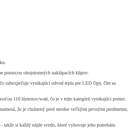
ku.
ope pomocou obojstranných naklápacích klipov.
 čo zabezpečuje vynikajúci odvod tepla pre LED čipy, čím sa
osťou 110 lúmenov/watt, čo je v tejto kategórii vynikajúci pomer.
znamená, že je chránený pred stredne veľkými pevnými predmetmi,
 – takže si každý nájde svetlo, ktoré vyhovuje jeho potrebám.