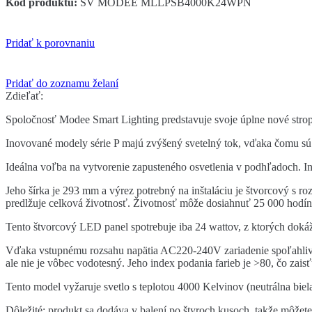
Kód produktu:
SV MODEE MLLPSB4000K24WPN
biely
2640
lumenov
4ks
Pridať k porovnaniu
Pridať do zoznamu želaní
Zdieľať:
Spoločnosť Modee Smart Lighting predstavuje svoje úplne nové stro
Inovované modely série P majú zvýšený svetelný tok, vďaka čomu sú 
Ideálna voľba na vytvorenie zapusteného osvetlenia v podhľadoch. I
Jeho šírka je 293 mm a výrez potrebný na inštaláciu je štvorcový s 
predlžuje celková životnosť. Životnosť môže dosiahnuť 25 000 hodín
Tento štvorcový LED panel spotrebuje iba 24 wattov, z ktorých dokáže
Vďaka vstupnému rozsahu napätia AC220-240V zariadenie spoľahlivo 
ale nie je vôbec vodotesný. Jeho index podania farieb je >80, čo zais
Tento model vyžaruje svetlo s teplotou 4000 Kelvinov (neutrálna biela
Dôležité: produkt sa dodáva v balení po štyroch kusoch, takže môžete