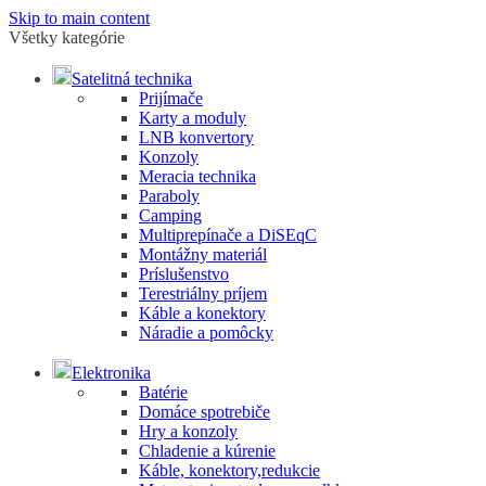
Skip to main content
Všetky kategórie
Satelitná technika
Prijímače
Karty a moduly
LNB konvertory
Konzoly
Meracia technika
Paraboly
Camping
Multiprepínače a DiSEqC
Montážny materiál
Príslušenstvo
Terestriálny príjem
Káble a konektory
Náradie a pomôcky
Elektronika
Batérie
Domáce spotrebiče
Hry a konzoly
Chladenie a kúrenie
Káble, konektory,redukcie