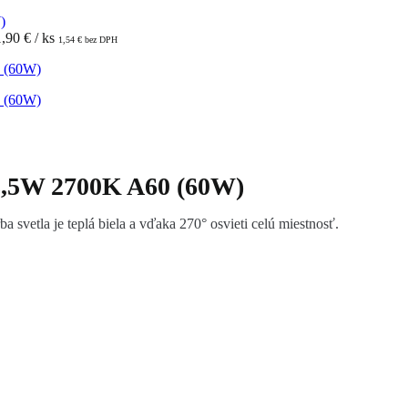
1,90
€
/ ks
1,54
€
bez DPH
8,5W 2700K A60 (60W)
vetla je teplá biela a vďaka 270° osvieti celú miestnosť.