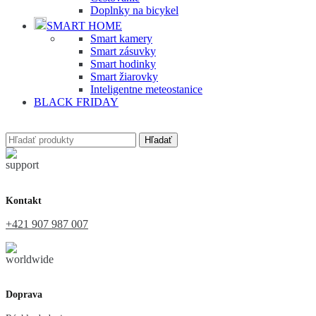
Doplnky na bicykel
SMART HOME
Smart kamery
Smart zásuvky
Smart hodinky
Smart žiarovky
Inteligentne meteostanice
BLACK FRIDAY
Hľadať
Kontakt
+421 907 987 007
Doprava