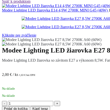
Späť k produktom
Modee Lighting LED žiarovka E14 4,9W 2700K MINI G45 (40W)
Kliknite pre zväčšenie
Modee Lighting LED žiarovka E27 
Modee Lighting LED žiarovka so závitom E27 a výkonom 8,5W. Farba s
2,00
€
/ ks
1,63
€
bez DPH
Na sklade
Na sklade
množstvo
Modee
Pridať do košíka
Kúpiť teraz