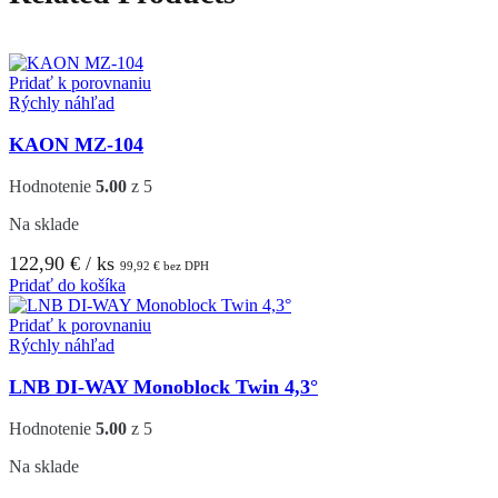
Pridať k porovnaniu
Rýchly náhľad
KAON MZ-104
Hodnotenie
5.00
z 5
Na sklade
122,90
€
/ ks
99,92
€
bez DPH
Pridať do košíka
Pridať k porovnaniu
Rýchly náhľad
LNB DI-WAY Monoblock Twin 4,3°
Hodnotenie
5.00
z 5
Na sklade