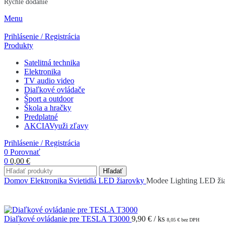
Rýchle dodanie
Menu
Prihlásenie / Registrácia
Produkty
Satelitná technika
Elektronika
TV audio video
Diaľkové ovládače
Šport a outdoor
Škola a hračky
Predplatné
AKCIA
Využi zľavy
Prihlásenie / Registrácia
0
Porovnať
0
0,00
€
Hľadať
Domov
Elektronika
Svietidlá
LED žiarovky
Modee Lighting LED ž
Diaľkové ovládanie pre TESLA T3000
9,90
€
/ ks
8,05
€
bez DPH