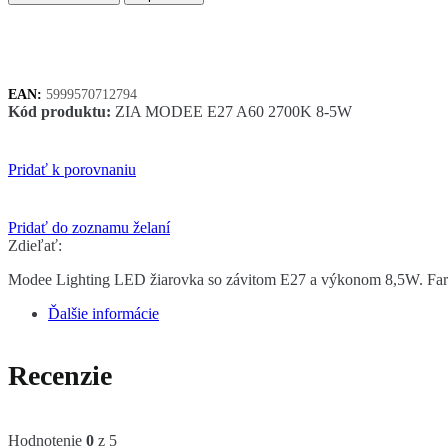
Lighting
LED
žiarovka
E27
8,5W
EAN:
5999570712794
2700K
Kód produktu:
ZIA MODEE E27 A60 2700K 8-5W
A60
(60W)
Pridať k porovnaniu
Pridať do zoznamu želaní
Zdieľať:
Modee Lighting LED žiarovka so závitom E27 a výkonom 8,5W. Farba s
Ďalšie informácie
Recenzie
Hodnotenie
0
z 5