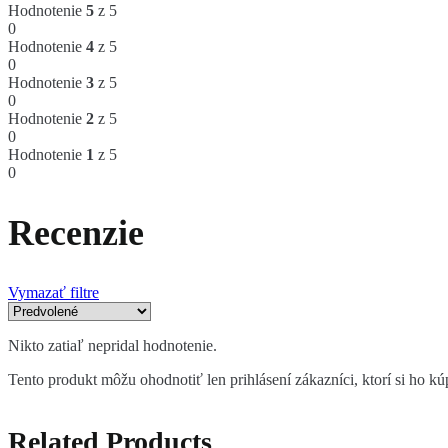
Hodnotenie
5
z 5
0
Hodnotenie
4
z 5
0
Hodnotenie
3
z 5
0
Hodnotenie
2
z 5
0
Hodnotenie
1
z 5
0
Recenzie
Vymazať filtre
Nikto zatiaľ nepridal hodnotenie.
Tento produkt môžu ohodnotiť len prihlásení zákazníci, ktorí si ho kúp
Related Products