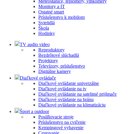
Meteostanice, teplomery, vlhkomery
Monitory a IT
Ostatné smart
Príslušenstvo k mobilom
Svietidlá
Škola
Hodinky
TV audio video
Reproduktory
Bezdrôtové slúchadlá
Projektory
Televízory, príslušenstvo
Digitálne kamery
Diaľkové ovládače
Diaľkové ovládanie univerzálne
Diaľkové ovládanie na tv
Diaľkové ovládanie na satelitné prijímače
Diaľkové ovládanie na bránu
Diaľkové ovládanie na klimatizáciu
Šport a outdoor
Posilňovacie stroje
Príslušenstvo na cvičenie
Kempingové vybavenie
Cestovanie