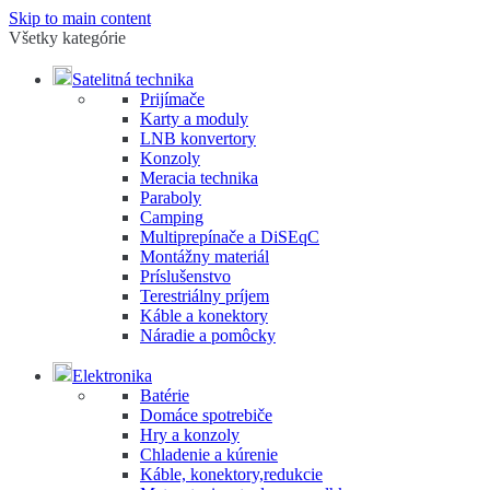
Skip to main content
Všetky kategórie
Satelitná technika
Prijímače
Karty a moduly
LNB konvertory
Konzoly
Meracia technika
Paraboly
Camping
Multiprepínače a DiSEqC
Montážny materiál
Príslušenstvo
Terestriálny príjem
Káble a konektory
Náradie a pomôcky
Elektronika
Batérie
Domáce spotrebiče
Hry a konzoly
Chladenie a kúrenie
Káble, konektory,redukcie