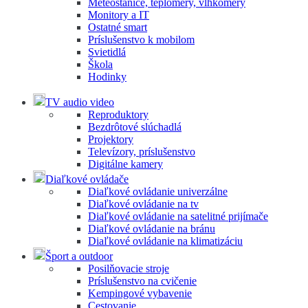
Meteostanice, teplomery, vlhkomery
Monitory a IT
Ostatné smart
Príslušenstvo k mobilom
Svietidlá
Škola
Hodinky
TV audio video
Reproduktory
Bezdrôtové slúchadlá
Projektory
Televízory, príslušenstvo
Digitálne kamery
Diaľkové ovládače
Diaľkové ovládanie univerzálne
Diaľkové ovládanie na tv
Diaľkové ovládanie na satelitné prijímače
Diaľkové ovládanie na bránu
Diaľkové ovládanie na klimatizáciu
Šport a outdoor
Posilňovacie stroje
Príslušenstvo na cvičenie
Kempingové vybavenie
Cestovanie