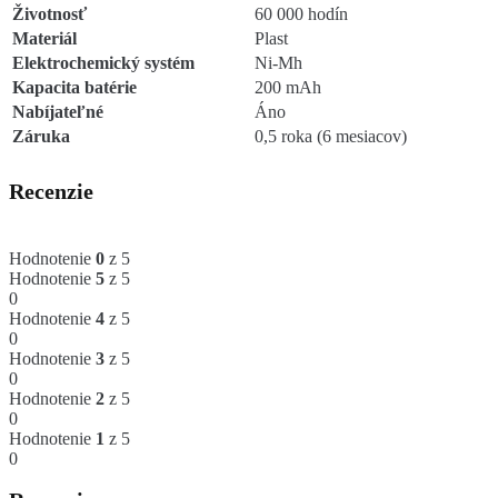
Životnosť
60 000 hodín
Materiál
Plast
Elektrochemický systém
Ni-Mh
Kapacita batérie
200 mAh
Nabíjateľné
Áno
Záruka
0,5 roka (6 mesiacov)
Recenzie
Hodnotenie
0
z 5
Hodnotenie
5
z 5
0
Hodnotenie
4
z 5
0
Hodnotenie
3
z 5
0
Hodnotenie
2
z 5
0
Hodnotenie
1
z 5
0