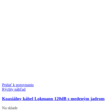
Pridať k porovnaniu
Rýchly náhľad
Koaxiálny kábel Lokmann 120dB s medeným jadrom
Na sklade