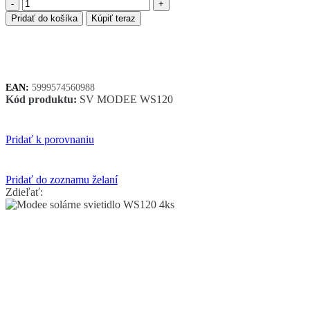
množstvo
Modee
Pridať do košíka
Kúpiť teraz
solárne
svietidlo
WS120
4ks
EAN:
5999574560988
Kód produktu:
SV MODEE WS120
Pridať k porovnaniu
Pridať do zoznamu želaní
Zdieľať: