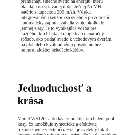
premieňajú slnečné svetlo na energiu, ktorú
ukladajú do vstavanej dobíjateľnej Ni-MH
batérie s kapacitou 200 mAh. Vďaka
integrovanému senzoru sa svietidlá po zotmení
automaticky zapnú a zahalia svoje okolie do
jemnej žiary. Je to vynikajúca voľba pre
každého, kto hľadá ekologický a nenáročný
spôsob, ako pridať svetlo k vchodovým dverám,
na plot alebo k záhradnému posedeniu bez
nutnosti zložitej inštalácie káblov.
Jednoduchosť a
krása
Model WS120 sa dodáva v praktickom balení po 4
kusy, čo umožňuje symetrické a efektívne
rozmiestnenie v exteriéri. Hoci je svetelný tok 3
lúmeny určený primárne na orientačné a dekoratívne