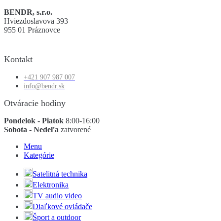
BENDR, s.r.o.
Hviezdoslavova 393
955 01 Práznovce
Kontakt
+421 907 987 007
info@bendr.sk
Otváracie hodiny
Pondelok - Piatok
8:00-16:00
Sobota - Nedeľa
zatvorené
Menu
Kategórie
Satelitná technika
Elektronika
TV audio video
Diaľkové ovládače
Šport a outdoor