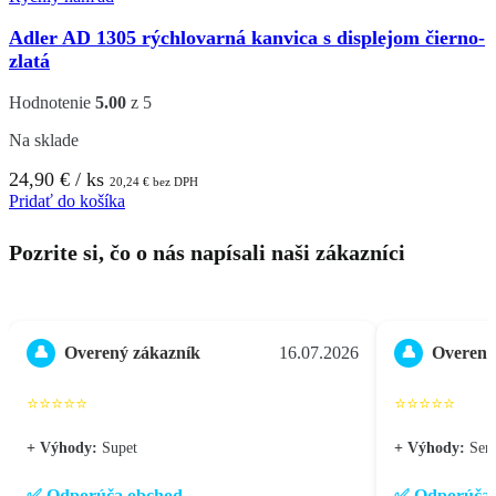
Adler AD 1305 rýchlovarná kanvica s displejom čierno-
zlatá
Hodnotenie
5.00
z 5
Na sklade
24,90
€
/ ks
20,24
€
bez DPH
Pridať do košíka
Pozrite si, čo o nás napísali naši zákazníci
Overený zákazník
16.07.2026
Overený
👤
👤
⭐⭐⭐⭐⭐
⭐⭐⭐⭐⭐
+ Výhody:
Supet
+ Výhody:
Seri
✅ Odporúča obchod
✅ Odporúča 