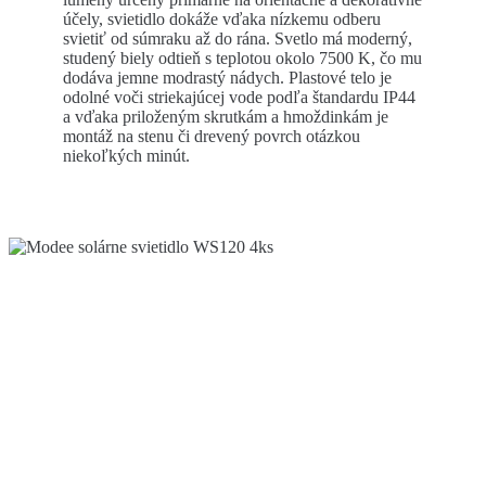
účely, svietidlo dokáže vďaka nízkemu odberu
svietiť od súmraku až do rána. Svetlo má moderný,
studený biely odtieň s teplotou okolo 7500 K, čo mu
dodáva jemne modrastý nádych. Plastové telo je
odolné voči striekajúcej vode podľa štandardu IP44
a vďaka priloženým skrutkám a hmoždinkám je
montáž na stenu či drevený povrch otázkou
niekoľkých minút.