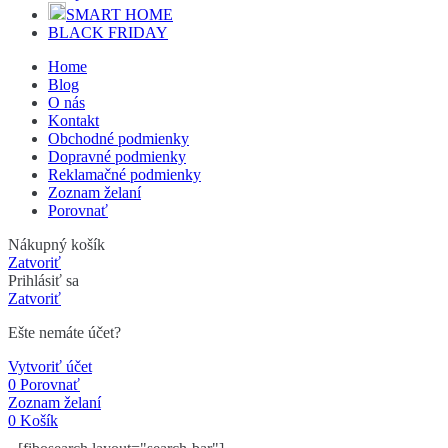
SMART HOME
BLACK FRIDAY
Home
Blog
O nás
Kontakt
Obchodné podmienky
Dopravné podmienky
Reklamačné podmienky
Zoznam želaní
Porovnať
Nákupný košík
Zatvoriť
Prihlásiť sa
Zatvoriť
Ešte nemáte účet?
Vytvoriť účet
0
Porovnať
Zoznam želaní
0
Košík