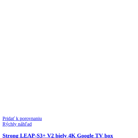
Pridať k porovnaniu
Rýchly náhľad
Strong LEAP-S3+ V2 biely 4K Google TV box