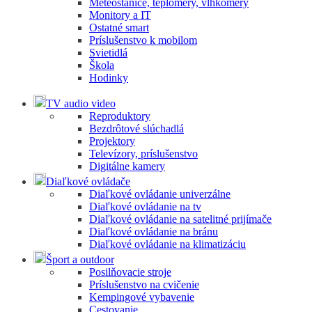
Meteostanice, teplomery, vlhkomery
Monitory a IT
Ostatné smart
Príslušenstvo k mobilom
Svietidlá
Škola
Hodinky
TV audio video
Reproduktory
Bezdrôtové slúchadlá
Projektory
Televízory, príslušenstvo
Digitálne kamery
Diaľkové ovládače
Diaľkové ovládanie univerzálne
Diaľkové ovládanie na tv
Diaľkové ovládanie na satelitné prijímače
Diaľkové ovládanie na bránu
Diaľkové ovládanie na klimatizáciu
Šport a outdoor
Posilňovacie stroje
Príslušenstvo na cvičenie
Kempingové vybavenie
Cestovanie