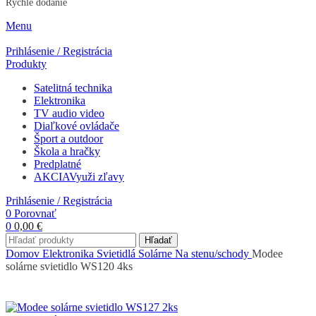
Rýchle dodanie
Menu
Prihlásenie / Registrácia
Produkty
Satelitná technika
Elektronika
TV audio video
Diaľkové ovládače
Šport a outdoor
Škola a hračky
Predplatné
AKCIA
Využi zľavy
Prihlásenie / Registrácia
0
Porovnať
0
0,00
€
Hľadať
Domov
Elektronika
Svietidlá
Solárne
Na stenu/schody
Modee
solárne svietidlo WS120 4ks