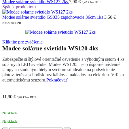
Modee solárne svietidlo WS127 2ks
7,90
€
6,42
€
bez DPH
Späť k produktom
Modee solárne svietidlo GS035 zapichovacie 36cm 1ks
3,50
€
2,85
€
bez DPH
Kliknite pre zväčšenie
Modee solárne svietidlo WS120 4ks
Zabezpečte si štýlové orientačné osvetlenie s výhodným setom 4 ks
solárnych LED svietidiel Modee WS120. Tieto úsporné nástenné
lampy so studeným bielym svetlom sú ideálne na podsvietenie
plotov, terás a schodísk bez káblov a nákladov na elektrinu. Vďaka
automatickému senzoru,
Pokračovať
11,90
€
9,67
€
bez DPH
Na sklade
Na sklade