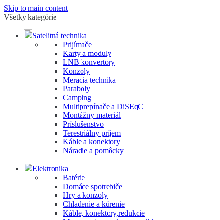
Skip to main content
Všetky kategórie
Satelitná technika
Prijímače
Karty a moduly
LNB konvertory
Konzoly
Meracia technika
Paraboly
Camping
Multiprepínače a DiSEqC
Montážny materiál
Príslušenstvo
Terestriálny príjem
Káble a konektory
Náradie a pomôcky
Elektronika
Batérie
Domáce spotrebiče
Hry a konzoly
Chladenie a kúrenie
Káble, konektory,redukcie