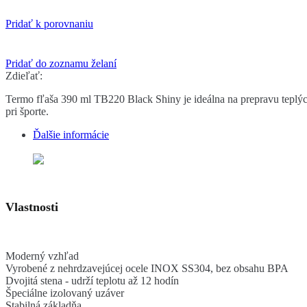
Pridať k porovnaniu
Pridať do zoznamu želaní
Zdieľať:
Termo fľaša 390 ml TB220 Black Shiny je ideálna na prepravu teplých 
pri športe.
Ďalšie informácie
Vlastnosti
Moderný vzhľad
Vyrobené z nehrdzavejúcej ocele INOX SS304, bez obsahu BPA
Dvojitá stena - udrží teplotu až 12 hodín
Špeciálne izolovaný uzáver
Stabilná základňa