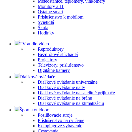
Meteostanice, teplomery, vlhkomery
Monitory a IT
Ostatné smart
Príslušenstvo k mobilom
Svietidlá
Škola
Hodinky
TV audio video
Reproduktory
Bezdrôtové slúchadlá
Projektory
Televízory, príslušenstvo
Digitálne kamery
Diaľkové ovládače
Diaľkové ovládanie univerzálne
Diaľkové ovládanie na tv
Diaľkové ovládanie na satelitné prijímače
Diaľkové ovládanie na bránu
Diaľkové ovládanie na klimatizáciu
Šport a outdoor
Posilňovacie stroje
Príslušenstvo na cvičenie
Kempingové vybavenie
Cestovanie