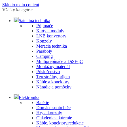
Skip to main content
Všetky kategórie
Satelitná technika
Prijímače
Karty a moduly
LNB konvertory
Konzoly
Meracia technika
Paraboly
Camping
Multiprepínače a DiSEqC
Montážny materiál
Príslušenstvo
Terestriálny príjem
Káble a konektory
Náradie a pomôcky
Elektronika
Batérie
Domáce spotrebiče
Hry a konzoly
Chladenie a kúrenie
Káble, konektory,redukcie