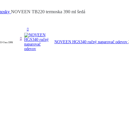
mosky
NOVEEN TB220 termoska 390 ml šedá
NOVEEN HGS340 ručný naparovač odevov
,05
€
bez DPH