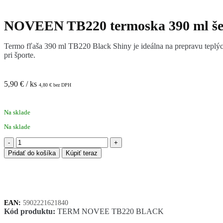
NOVEEN TB220 termoska 390 ml š
Termo fľaša 390 ml TB220 Black Shiny je ideálna na prepravu teplých 
pri športe.
5,90
€
/ ks
4,80
€
bez DPH
Na sklade
Na sklade
množstvo
NOVEEN
Pridať do košíka
Kúpiť teraz
TB220
termoska
390
ml
šedá
EAN:
5902221621840
Kód produktu:
TERM NOVEE TB220 BLACK