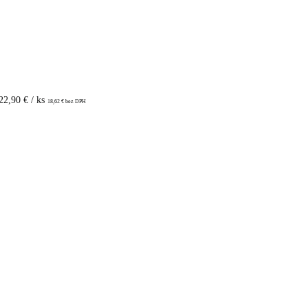
22,90
€
/ ks
18,62
€
bez DPH