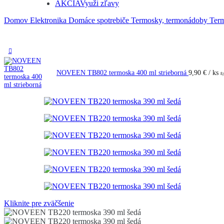
AKCIA
Využi zľavy
Domov
Elektronika
Domáce spotrebiče
Termosky, termonádoby
Ter
NOVEEN TB802 termoska 400 ml strieborná
9,90
€
/ ks
8
Kliknite pre zväčšenie