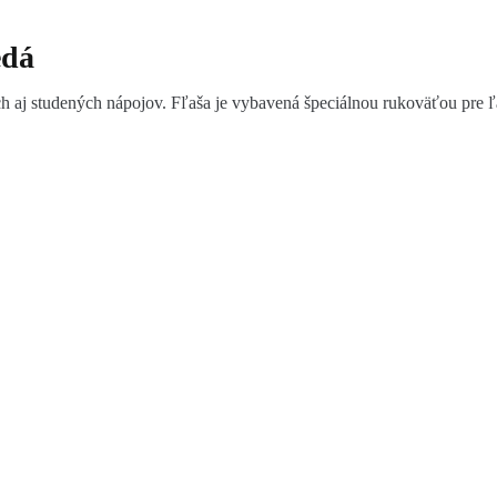
edá
aj studených nápojov. Fľaša je vybavená špeciálnou rukoväťou pre ľahk