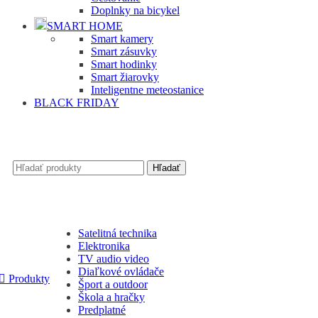
Doplnky na bicykel
SMART HOME
Smart kamery
Smart zásuvky
Smart hodinky
Smart žiarovky
Inteligentne meteostanice
BLACK FRIDAY
Hľadať
Satelitná technika
Elektronika
TV audio video
Diaľkové ovládače
Produkty
Šport a outdoor
Škola a hračky
Predplatné