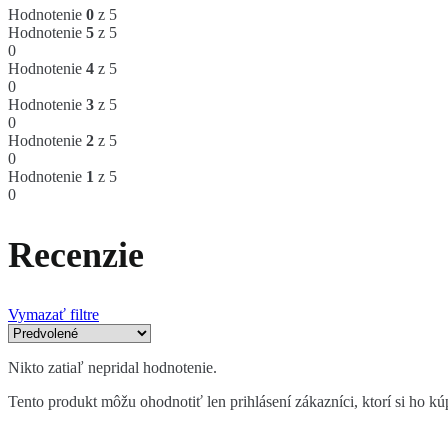
Hodnotenie
0
z 5
Hodnotenie
5
z 5
0
Hodnotenie
4
z 5
0
Hodnotenie
3
z 5
0
Hodnotenie
2
z 5
0
Hodnotenie
1
z 5
0
Recenzie
Vymazať filtre
Nikto zatiaľ nepridal hodnotenie.
Tento produkt môžu ohodnotiť len prihlásení zákazníci, ktorí si ho kúp