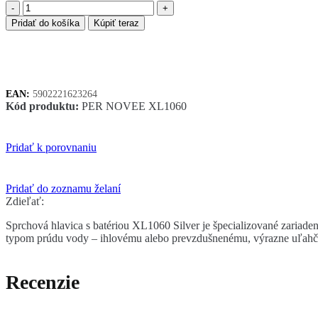
množstvo
NOVEEN
Pridať do košíka
Kúpiť teraz
XL1060
perlátor
strieborný
EAN:
5902221623264
Kód produktu:
PER NOVEE XL1060
Pridať k porovnaniu
Pridať do zoznamu želaní
Zdieľať:
Sprchová hlavica s batériou XL1060 Silver je špecializované zariade
typom prúdu vody – ihlovému alebo prevzdušnenému, výrazne uľahčuj
Recenzie