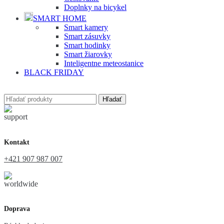
Doplnky na bicykel
SMART HOME
Smart kamery
Smart zásuvky
Smart hodinky
Smart žiarovky
Inteligentne meteostanice
BLACK FRIDAY
Hľadať
Kontakt
+421 907 987 007
Doprava