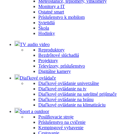
Meteostanice, teplomery, vlhkomery
Monitory a IT
Ostatné smart
Príslušenstvo k mobilom
Svietidlá
Škola
Hodinky
TV audio video
Reproduktory
Bezdrôtové slúchadlá
Projektory
Televízory, príslušenstvo
Digitálne kamery
Diaľkové ovládače
Diaľkové ovládanie univerzálne
Diaľkové ovládanie na tv
Diaľkové ovládanie na satelitné prijímače
Diaľkové ovládanie na bránu
Diaľkové ovládanie na klimatizáciu
Šport a outdoor
Posilňovacie stroje
Príslušenstvo na cvičenie
Kempingové vybavenie
Cestovanie