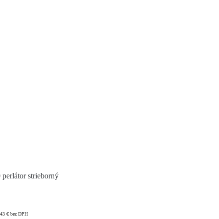
rlátor strieborný
,43
€
bez DPH