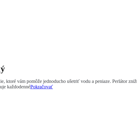
ný
nie, ktoré vám pomôže jednoducho ušetriť vodu a peniaze. Perlátor zni
čuje každodenné
Pokračovať