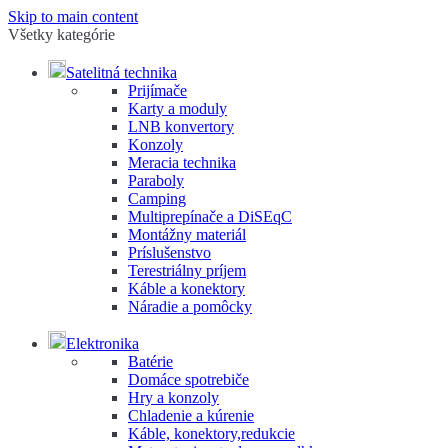
Skip to main content
Všetky kategórie
Satelitná technika
Prijímače
Karty a moduly
LNB konvertory
Konzoly
Meracia technika
Paraboly
Camping
Multiprepínače a DiSEqC
Montážny materiál
Príslušenstvo
Terestriálny príjem
Káble a konektory
Náradie a pomôcky
Elektronika
Batérie
Domáce spotrebiče
Hry a konzoly
Chladenie a kúrenie
Káble, konektory,redukcie