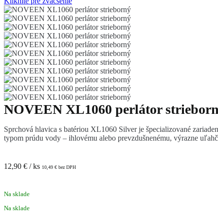
Kliknite pre zväčšenie
NOVEEN XL1060 perlátor striebor
Sprchová hlavica s batériou XL1060 Silver je špecializované zariade
typom prúdu vody – ihlovému alebo prevzdušnenému, výrazne uľah
12,90
€
/ ks
10,49
€
bez DPH
Na sklade
Na sklade