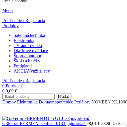
Rýchle dodanie
Menu
Prihlásenie / Registrácia
Produkty
Satelitná technika
Elektronika
TV audio video
Diaľkové ovládače
Šport a outdoor
Škola a hračky
Predplatné
AKCIA
Využi zľavy
Prihlásenie / Registrácia
0
Porovnať
0
0,00
€
Hľadať
Domov
Elektronika
Domáce spotrebiče
Perlátory
NOVEEN XL1060 pe
G3Ferrar FERMENTO 4i G10133 jogurtovač
28,91 €
23,90
€
/ ks
19