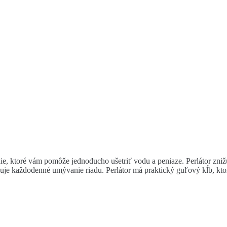
nie, ktoré vám pomôže jednoducho ušetriť vodu a peniaze. Perlátor zni
e každodenné umývanie riadu. Perlátor má praktický guľový kĺb, ktor