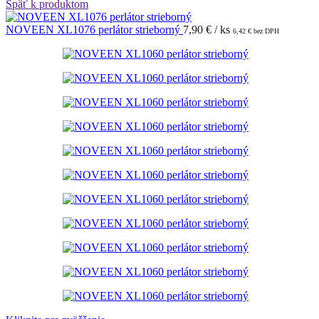
Späť k produktom
NOVEEN XL1076 perlátor strieborný
7,90
€
/ ks
6,42
€
bez DPH