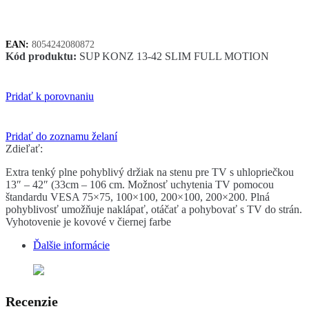
TV
13-
42"
EAN:
8054242080872
Full
Kód produktu:
SUP KONZ 13-42 SLIM FULL MOTION
Motion
Extra
Slim
Pridať k porovnaniu
Pridať do zoznamu želaní
Zdieľať:
Extra tenký plne pohyblivý držiak na stenu pre TV s uhlopriečkou
13″ – 42″ (33cm – 106 cm. Možnosť uchytenia TV pomocou
štandardu VESA 75×75, 100×100, 200×100, 200×200. Plná
pohyblivosť umožňuje naklápať, otáčať a pohybovať s TV do strán.
Vyhotovenie je kovové v čiernej farbe
Ďalšie informácie
Recenzie