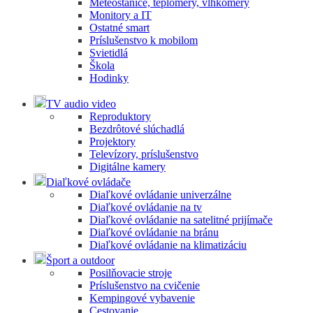
Meteostanice, teplomery, vlhkomery
Monitory a IT
Ostatné smart
Príslušenstvo k mobilom
Svietidlá
Škola
Hodinky
TV audio video
Reproduktory
Bezdrôtové slúchadlá
Projektory
Televízory, príslušenstvo
Digitálne kamery
Diaľkové ovládače
Diaľkové ovládanie univerzálne
Diaľkové ovládanie na tv
Diaľkové ovládanie na satelitné prijímače
Diaľkové ovládanie na bránu
Diaľkové ovládanie na klimatizáciu
Šport a outdoor
Posilňovacie stroje
Príslušenstvo na cvičenie
Kempingové vybavenie
Cestovanie