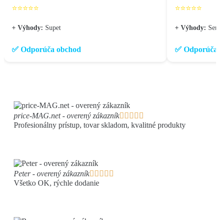
⭐⭐⭐⭐⭐
⭐⭐⭐⭐⭐
+ Výhody:
Supet
+ Výhody:
Seri
✅ Odporúča obchod
✅ Odporúča 
price-MAG.net - overený zákazník





Profesionálny prístup, tovar skladom, kvalitné produkty
Peter - overený zákazník





Všetko OK, rýchle dodanie