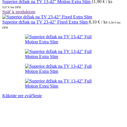
Superior držiak na TV 13-42" Motion Extra Slim
11,90
€
/ ks
9,67
€
bez DPH
Späť k produktom
Superior držiak na TV 23-42" Fixed Extra Slim
8,10
€
/ ks
6,58
€
bez
DPH
Kliknite pre zväčšenie