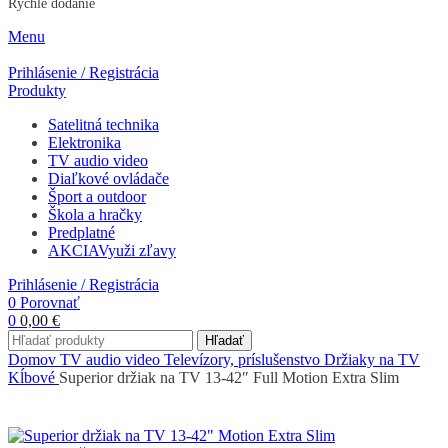
Rýchle dodanie
Menu
Prihlásenie / Registrácia
Produkty
Satelitná technika
Elektronika
TV audio video
Diaľkové ovládače
Šport a outdoor
Škola a hračky
Predplatné
AKCIA
Využi zľavy
Prihlásenie / Registrácia
0
Porovnať
0
0,00
€
Hľadať
Domov
TV audio video
Televízory, príslušenstvo
Držiaky na TV
Kĺbové
Superior držiak na TV 13-42″ Full Motion Extra Slim