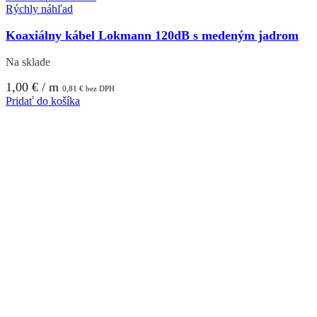
Rýchly náhľad
Koaxiálny kábel Lokmann 120dB s medeným jadrom
Na sklade
1,00
€
/ m
0,81
€
bez DPH
Pridať do košíka