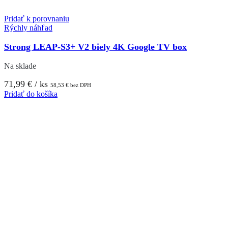
Pridať k porovnaniu
Rýchly náhľad
Strong LEAP-S3+ V2 biely 4K Google TV box
Na sklade
71,99
€
/ ks
58,53
€
bez DPH
Pridať do košíka