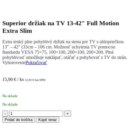
Superior držiak na TV 13-42″ Full Motion
Extra Slim
Extra tenký plne pohyblivý držiak na stenu pre TV s uhlopriečkou
13″ – 42″ (33cm – 106 cm. Možnosť uchytenia TV pomocou
štandardu VESA 75×75, 100×100, 200×100, 200×200. Plná
pohyblivosť umožňuje naklápať, otáčať a pohybovať s TV do strán.
Vyhotovenie
Pokračovať
15,90
€
/ ks
12,93
€
bez DPH
Na sklade
Na sklade
množstvo
Superior
Pridať do košíka
Kúpiť teraz
držiak
na