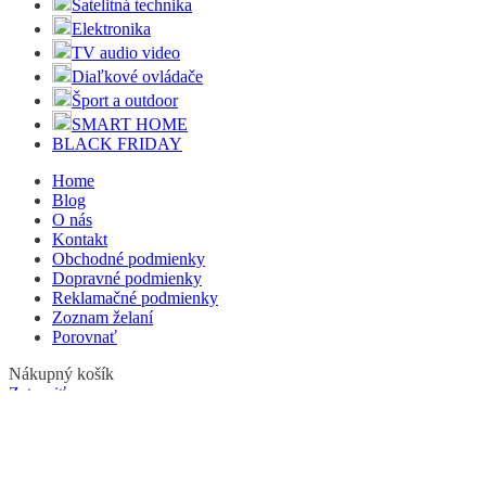
Satelitná technika
Elektronika
TV audio video
Diaľkové ovládače
Šport a outdoor
SMART HOME
BLACK FRIDAY
Home
Blog
O nás
Kontakt
Obchodné podmienky
Dopravné podmienky
Reklamačné podmienky
Zoznam želaní
Porovnať
Nákupný košík
Zatvoriť
Prihlásiť sa
Zatvoriť
Ešte nemáte účet?