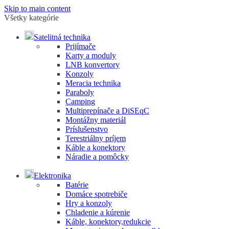
Skip to main content
Všetky kategórie
Satelitná technika
Prijímače
Karty a moduly
LNB konvertory
Konzoly
Meracia technika
Paraboly
Camping
Multiprepínače a DiSEqC
Montážny materiál
Príslušenstvo
Terestriálny príjem
Káble a konektory
Náradie a pomôcky
Elektronika
Batérie
Domáce spotrebiče
Hry a konzoly
Chladenie a kúrenie
Káble, konektory,redukcie