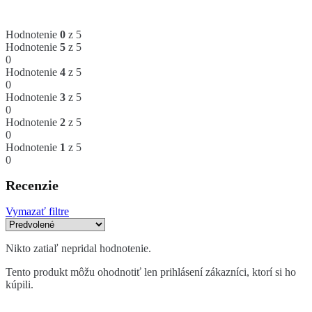
Hodnotenie
0
z 5
Hodnotenie
5
z 5
0
Hodnotenie
4
z 5
0
Hodnotenie
3
z 5
0
Hodnotenie
2
z 5
0
Hodnotenie
1
z 5
0
Recenzie
Vymazať filtre
Nikto zatiaľ nepridal hodnotenie.
Tento produkt môžu ohodnotiť len prihlásení zákazníci, ktorí si ho
kúpili.