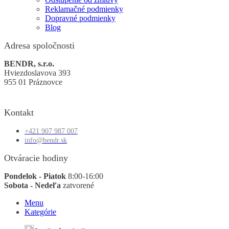
Reklamačné podmienky
Dopravné podmienky
Blog
Adresa spoločnosti
BENDR, s.r.o.
Hviezdoslavova 393
955 01 Práznovce
Kontakt
+421 907 987 007
info@bendr.sk
Otváracie hodiny
Pondelok - Piatok
8:00-16:00
Sobota - Nedeľa
zatvorené
Menu
Kategórie