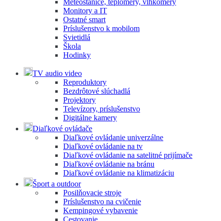
Meteostanice, teplomery, vlhkomery
Monitory a IT
Ostatné smart
Príslušenstvo k mobilom
Svietidlá
Škola
Hodinky
TV audio video
Reproduktory
Bezdrôtové slúchadlá
Projektory
Televízory, príslušenstvo
Digitálne kamery
Diaľkové ovládače
Diaľkové ovládanie univerzálne
Diaľkové ovládanie na tv
Diaľkové ovládanie na satelitné prijímače
Diaľkové ovládanie na bránu
Diaľkové ovládanie na klimatizáciu
Šport a outdoor
Posilňovacie stroje
Príslušenstvo na cvičenie
Kempingové vybavenie
Cestovanie