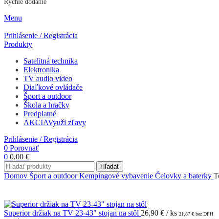
Rýchle dodanie
Menu
Prihlásenie / Registrácia
Produkty
Satelitná technika
Elektronika
TV audio video
Diaľkové ovládače
Šport a outdoor
Škola a hračky
Predplatné
AKCIA
Využi zľavy
Prihlásenie / Registrácia
0
Porovnať
0
0,00
€
Hľadať
Domov
Šport a outdoor
Kempingové vybavenie
Čelovky a baterky
T
Superior držiak na TV 23-43" stojan na stôl
26,90
€
/ ks
21,87
€
bez DPH