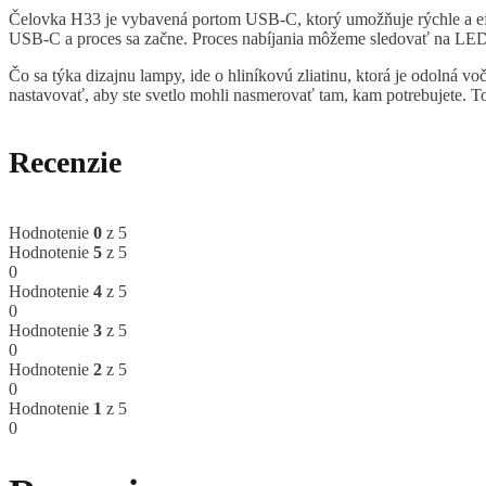
Čelovka H33 je vybavená portom USB-C, ktorý umožňuje rýchle a efe
USB-C a proces sa začne. Proces nabíjania môžeme sledovať na LED dió
Čo sa týka dizajnu lampy, ide o hliníkovú zliatinu, ktorá je odolná
nastavovať, aby ste svetlo mohli nasmerovať tam, kam potrebujete. To
Recenzie
Hodnotenie
0
z 5
Hodnotenie
5
z 5
0
Hodnotenie
4
z 5
0
Hodnotenie
3
z 5
0
Hodnotenie
2
z 5
0
Hodnotenie
1
z 5
0