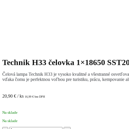
Technik H33 čelovka 1×18650 SST2
Čelová lampa Technik H33 je vysoko kvalitné a všestranné osvetľovac
vďaka čomu je perfektnou voľbou pre turistiku, prácu, kempovanie a
20,90
€
/ ks
16,99
€
bez DPH
Na sklade
Na sklade