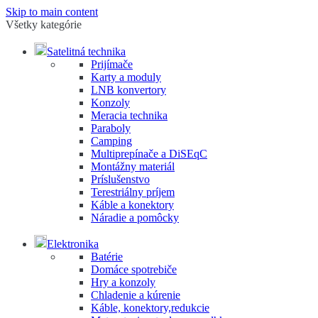
Skip to main content
Všetky kategórie
Satelitná technika
Prijímače
Karty a moduly
LNB konvertory
Konzoly
Meracia technika
Paraboly
Camping
Multiprepínače a DiSEqC
Montážny materiál
Príslušenstvo
Terestriálny príjem
Káble a konektory
Náradie a pomôcky
Elektronika
Batérie
Domáce spotrebiče
Hry a konzoly
Chladenie a kúrenie
Káble, konektory,redukcie