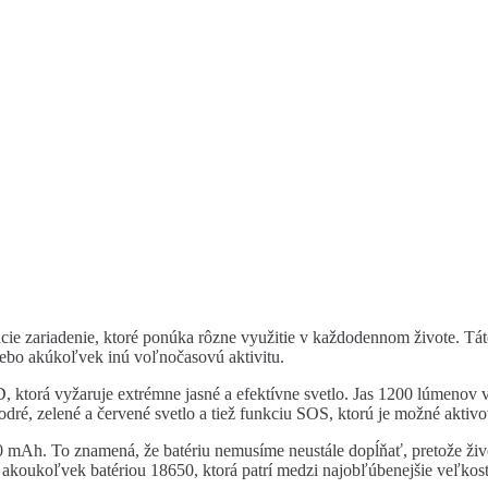
ie zariadenie, ktoré ponúka rôzne využitie v každodennom živote. Tát
lebo akúkoľvek inú voľnočasovú aktivitu.
rá vyžaruje extrémne jasné a efektívne svetlo. Jas 1200 lúmenov vá
ré, zelené a červené svetlo a tiež funkciu SOS, ktorú je možné aktivov
 mAh. To znamená, že batériu nemusíme neustále dopĺňať, pretože život
 akoukoľvek batériou 18650, ktorá patrí medzi najobľúbenejšie veľkost