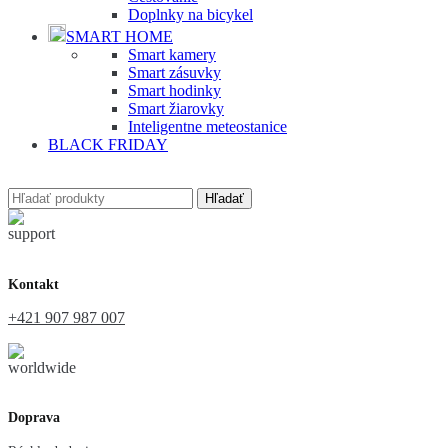
Doplnky na bicykel
SMART HOME
Smart kamery
Smart zásuvky
Smart hodinky
Smart žiarovky
Inteligentne meteostanice
BLACK FRIDAY
Hľadať
Kontakt
+421 907 987 007
Doprava