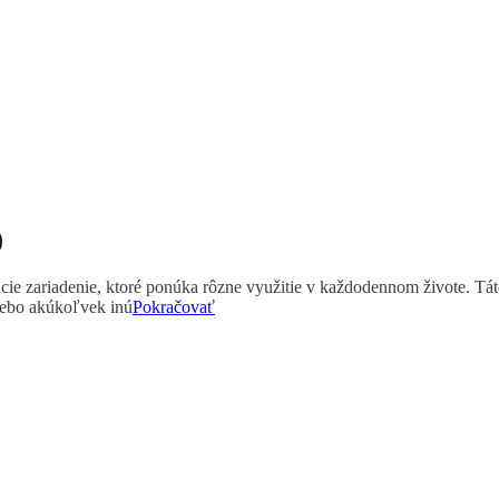
0
ie zariadenie, ktoré ponúka rôzne využitie v každodennom živote. Tát
lebo akúkoľvek inú
Pokračovať