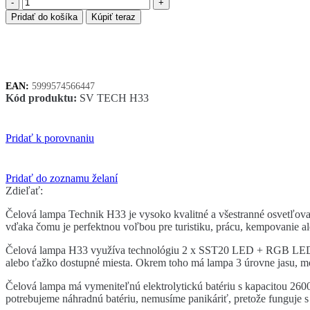
množstvo
Technik
Pridať do košíka
Kúpiť teraz
H33
čelovka
1x18650
SST20
EAN:
5999574566447
Kód produktu:
SV TECH H33
Pridať k porovnaniu
Pridať do zoznamu želaní
Zdieľať:
Čelová lampa Technik H33 je vysoko kvalitné a všestranné osvetľovac
vďaka čomu je perfektnou voľbou pre turistiku, prácu, kempovanie a
Čelová lampa H33 využíva technológiu 2 x SST20 LED + RGB LED, kto
alebo ťažko dostupné miesta. Okrem toho má lampa 3 úrovne jasu, mod
Čelová lampa má vymeniteľnú elektrolytickú batériu s kapacitou 2600
potrebujeme náhradnú batériu, nemusíme panikáriť, pretože funguje s