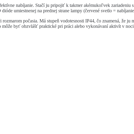
ktívne nabíjanie. Stačí ju pripojiť k takmer akémukoľvek zariadeni
de umiestnenej na prednej strane lampy (červené svetlo = nabíjanie, m
 voči rozmarom počasia. Má stupeň vodotesnosti IP44, čo znamená, že 
 môže byť obzvlášť praktické pri práci alebo vykonávaní aktivít v noci