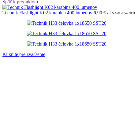
Späť k produktom
Technik Flashlight K02 karabina 400 lumenov
6,90
€
/ ks
5,61
€
bez DPH
Kliknite pre zväčšenie