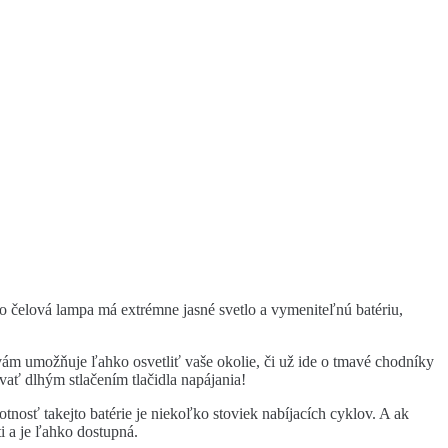
o čelová lampa má extrémne jasné svetlo a vymeniteľnú batériu,
m umožňuje ľahko osvetliť vaše okolie, či už ide o tmavé chodníky
ať dlhým stlačením tlačidla napájania!
nosť takejto batérie je niekoľko stoviek nabíjacích cyklov. A ak
i a je ľahko dostupná.