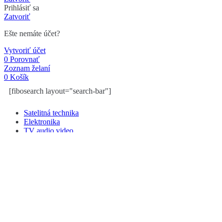
Prihlásiť sa
Zatvoriť
Ešte nemáte účet?
Vytvoriť účet
0
Porovnať
Zoznam želaní
0
Košík
[fibosearch layout="search-bar"]
Satelitná technika
Elektronika
TV audio video
Diaľkové ovládače
Šport a outdoor
Škola a hračky
Predplatné
AKCIA
Satelitná technika
Elektronika
TV audio video
Diaľkové ovládače