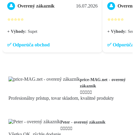
Overený zákazník
16.07.2026
Overený
👤
👤
⭐⭐⭐⭐⭐
⭐⭐⭐⭐⭐
+ Výhody:
Supet
+ Výhody:
Seri
✅ Odporúča obchod
✅ Odporúča 
price-MAG.net - overený
zákazník





Profesionálny prístup, tovar skladom, kvalitné produkty
Peter - overený zákazník





Všetko OK, rýchle dodanie