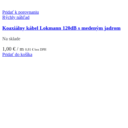
Pridať k porovnaniu
Rýchly náhľad
Koaxiálny kábel Lokmann 120dB s medeným jadrom
Na sklade
1,00
€
/ m
0,81
€
bez DPH
Pridať do košíka