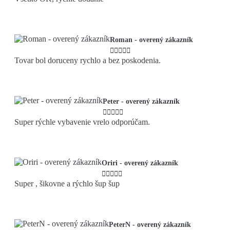
Roman - overený zákazník





Tovar bol doruceny rychlo a bez poskodenia.
Peter - overený zákazník





Super rýchle vybavenie vrelo odporúčam.
Oriri - overený zákazník





Super , šikovne a rýchlo šup šup
PeterN - overený zákazník