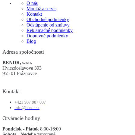
O nás
Montáž a servis
Kontakt
Obchodné podmienky
Odstúpenie od zmluvy
Reklamačné podmienky
Dopravné podmienky
Blog
Adresa spoločnosti
BENDR, s.r.o.
Hviezdoslavova 393
955 01 Práznovce
Kontakt
+421 907 987 007
info@bendr.sk
Otváracie hodiny
Pondelok - Piatok
8:00-16:00
Sobota - Nedeľa
zatvorené