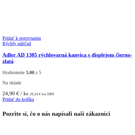
Pridať k porovnaniu
Rýchly náhľad
Adler AD 1305 rýchlovarná kanvica s displejom čierno-
zlatá
Hodnotenie
5.00
z 5
Na sklade
24,90
€
/ ks
20,24
€
bez DPH
Pridať do košíka
Pozrite si, čo o nás napísali naši zákazníci