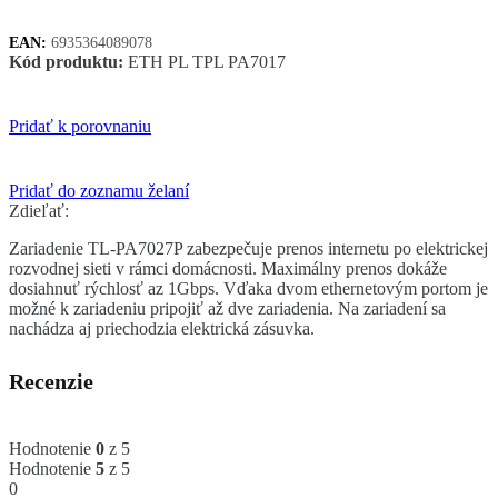
powerline
adaptér
EAN:
6935364089078
Kód produktu:
ETH PL TPL PA7017
Pridať k porovnaniu
Pridať do zoznamu želaní
Zdieľať:
Zariadenie TL-PA7027P zabezpečuje prenos internetu po elektrickej
rozvodnej sieti v rámci domácnosti. Maximálny prenos dokáže
dosiahnuť rýchlosť az 1Gbps. Vďaka dvom ethernetovým portom je
možné k zariadeniu pripojiť až dve zariadenia. Na zariadení sa
nachádza aj priechodzia elektrická zásuvka.
Recenzie
Hodnotenie
0
z 5
Hodnotenie
5
z 5
0