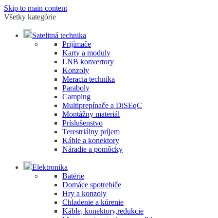
Skip to main content
Všetky kategórie
Satelitná technika
Prijímače
Karty a moduly
LNB konvertory
Konzoly
Meracia technika
Paraboly
Camping
Multiprepínače a DiSEqC
Montážny materiál
Príslušenstvo
Terestriálny príjem
Káble a konektory
Náradie a pomôcky
Elektronika
Batérie
Domáce spotrebiče
Hry a konzoly
Chladenie a kúrenie
Káble, konektory,redukcie