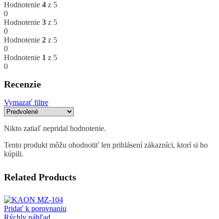
Hodnotenie
4
z 5
0
Hodnotenie
3
z 5
0
Hodnotenie
2
z 5
0
Hodnotenie
1
z 5
0
Recenzie
Vymazať filtre
Nikto zatiaľ nepridal hodnotenie.
Tento produkt môžu ohodnotiť len prihlásení zákazníci, ktorí si ho
kúpili.
Related Products
Pridať k porovnaniu
Rýchly náhľad