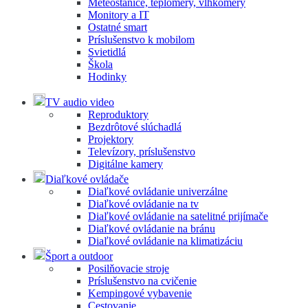
Meteostanice, teplomery, vlhkomery
Monitory a IT
Ostatné smart
Príslušenstvo k mobilom
Svietidlá
Škola
Hodinky
TV audio video
Reproduktory
Bezdrôtové slúchadlá
Projektory
Televízory, príslušenstvo
Digitálne kamery
Diaľkové ovládače
Diaľkové ovládanie univerzálne
Diaľkové ovládanie na tv
Diaľkové ovládanie na satelitné prijímače
Diaľkové ovládanie na bránu
Diaľkové ovládanie na klimatizáciu
Šport a outdoor
Posilňovacie stroje
Príslušenstvo na cvičenie
Kempingové vybavenie
Cestovanie