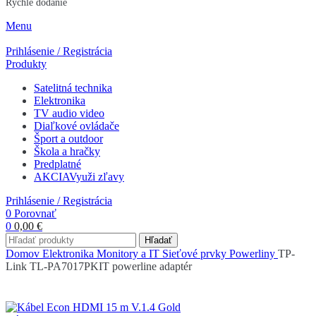
Rýchle dodanie
Menu
Prihlásenie / Registrácia
Produkty
Satelitná technika
Elektronika
TV audio video
Diaľkové ovládače
Šport a outdoor
Škola a hračky
Predplatné
AKCIA
Využi zľavy
Prihlásenie / Registrácia
0
Porovnať
0
0,00
€
Hľadať
Domov
Elektronika
Monitory a IT
Sieťové prvky
Powerliny
TP-
Link TL-PA7017PKIT powerline adaptér