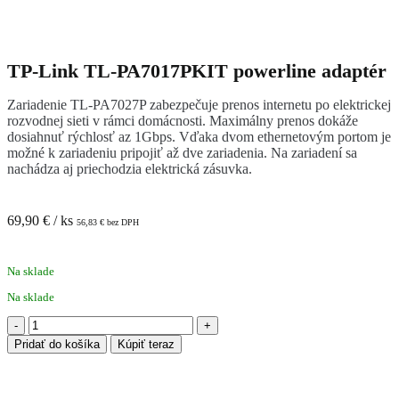
TP-Link TL-PA7017PKIT powerline adaptér
Zariadenie TL-PA7027P zabezpečuje prenos internetu po elektrickej
rozvodnej sieti v rámci domácnosti. Maximálny prenos dokáže
dosiahnuť rýchlosť az 1Gbps. Vďaka dvom ethernetovým portom je
možné k zariadeniu pripojiť až dve zariadenia. Na zariadení sa
nachádza aj priechodzia elektrická zásuvka.
69,90
€
/ ks
56,83
€
bez DPH
Na sklade
Na sklade
množstvo
TP-
Pridať do košíka
Kúpiť teraz
Link
TL-
PA7017PKIT