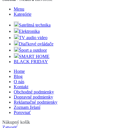
Menu
Kategórie
Satelitná technika
Elektronika
TV audio video
Diaľkové ovládače
Šport a outdoor
SMART HOME
BLACK FRIDAY
Home
Blog
O nás
Kontakt
Obchodné podmienky
Dopravné podmienky
Reklamačné podmienky
Zoznam želaní
Porovnať
Nákupný košík
Zatvoriť