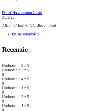
Pridať do zoznamu želaní
Zdieľať:
Alkalické batérie AA. 4ks v balení
Ďalšie informácie
Recenzie
Hodnotenie
0
z 5
Hodnotenie
5
z 5
0
Hodnotenie
4
z 5
0
Hodnotenie
3
z 5
0
Hodnotenie
2
z 5
0
Hodnotenie
1
z 5
0