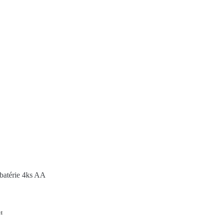
térie 4ks AA
H