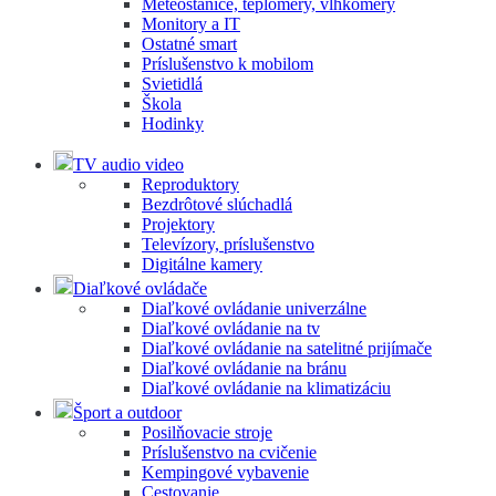
Meteostanice, teplomery, vlhkomery
Monitory a IT
Ostatné smart
Príslušenstvo k mobilom
Svietidlá
Škola
Hodinky
TV audio video
Reproduktory
Bezdrôtové slúchadlá
Projektory
Televízory, príslušenstvo
Digitálne kamery
Diaľkové ovládače
Diaľkové ovládanie univerzálne
Diaľkové ovládanie na tv
Diaľkové ovládanie na satelitné prijímače
Diaľkové ovládanie na bránu
Diaľkové ovládanie na klimatizáciu
Šport a outdoor
Posilňovacie stroje
Príslušenstvo na cvičenie
Kempingové vybavenie
Cestovanie