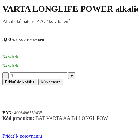
VARTA LONGLIFE POWER alkalické
Alkalické batérie AA. 4ks v balení
3,00
€
/ ks
2,44
€
bez DPH
Na sklade
Na sklade
množstvo
VARTA
Pridať do košíka
Kúpiť teraz
LONGLIFE
POWER
alkalické
batérie
4ks
EAN:
4008496559435
AA
Kód produktu:
BAT VARTA AA B4 LONGL POW
Pridať k porovnaniu