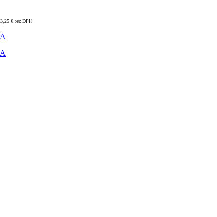
3,25
€
bez DPH