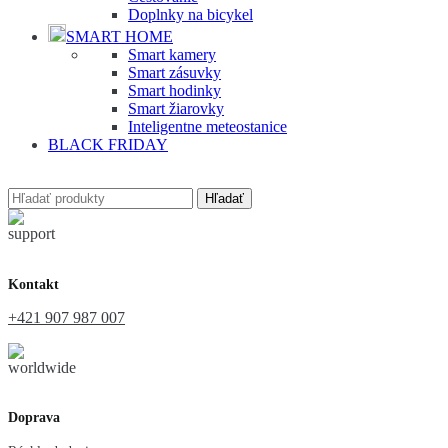
Doplnky na bicykel
SMART HOME
Smart kamery
Smart zásuvky
Smart hodinky
Smart žiarovky
Inteligentne meteostanice
BLACK FRIDAY
Hľadať
Kontakt
+421 907 987 007
Doprava