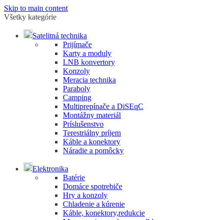
Skip to main content
Všetky kategórie
Satelitná technika
Prijímače
Karty a moduly
LNB konvertory
Konzoly
Meracia technika
Paraboly
Camping
Multiprepínače a DiSEqC
Montážny materiál
Príslušenstvo
Terestriálny príjem
Káble a konektory
Náradie a pomôcky
Elektronika
Batérie
Domáce spotrebiče
Hry a konzoly
Chladenie a kúrenie
Káble, konektory,redukcie