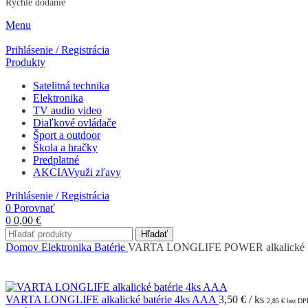
Rýchle dodanie
Menu
Prihlásenie / Registrácia
Produkty
Satelitná technika
Elektronika
TV audio video
Diaľkové ovládače
Šport a outdoor
Škola a hračky
Predplatné
AKCIA
Využi zľavy
Prihlásenie / Registrácia
0
Porovnať
0
0,00
€
Hľadať
Domov
Elektronika
Batérie
VARTA LONGLIFE POWER alkalické ba
VARTA LONGLIFE alkalické batérie 4ks AAA
3,50
€
/ ks
2,85
€
bez DP