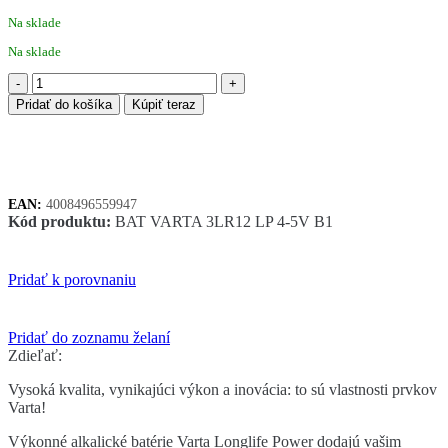
Na sklade
Na sklade
množstvo
VARTA
Pridať do košíka
Kúpiť teraz
LONGLIFE
POWER
alkalické
batérie
typ
EAN:
4008496559947
3LR12
Kód produktu:
BAT VARTA 3LR12 LP 4-5V B1
4,5V
Pridať k porovnaniu
Pridať do zoznamu želaní
Zdieľať:
Vysoká kvalita, vynikajúci výkon a inovácia: to sú vlastnosti prvkov
Varta!
Výkonné alkalické batérie Varta Longlife Power dodajú vašim