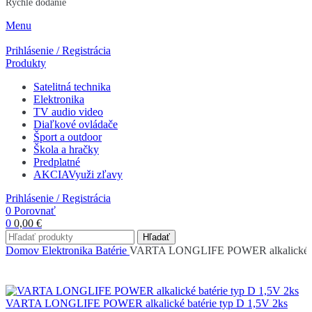
Rýchle dodanie
Menu
Prihlásenie / Registrácia
Produkty
Satelitná technika
Elektronika
TV audio video
Diaľkové ovládače
Šport a outdoor
Škola a hračky
Predplatné
AKCIA
Využi zľavy
Prihlásenie / Registrácia
0
Porovnať
0
0,00
€
Hľadať
Domov
Elektronika
Batérie
VARTA LONGLIFE POWER alkalické ba
VARTA LONGLIFE POWER alkalické batérie typ D 1,5V 2ks