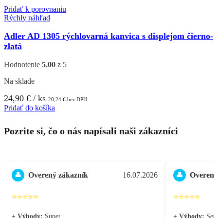
Pridať k porovnaniu
Rýchly náhľad
Adler AD 1305 rýchlovarná kanvica s displejom čierno-
zlatá
Hodnotenie
5.00
z 5
Na sklade
24,90
€
/ ks
20,24
€
bez DPH
Pridať do košíka
Pozrite si, čo o nás napísali naši zákazníci
Overený zákazník
16.07.2026
Overený
👤
👤
⭐⭐⭐⭐⭐
⭐⭐⭐⭐⭐
+ Výhody:
Supet
+ Výhody:
Seri