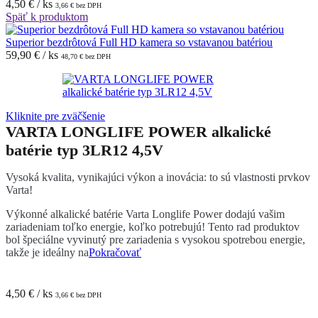
4,50
€
/ ks
3,66
€
bez DPH
Späť k produktom
Superior bezdrôtová Full HD kamera so vstavanou batériou
59,90
€
/ ks
48,70
€
bez DPH
Kliknite pre zväčšenie
VARTA LONGLIFE POWER alkalické
batérie typ 3LR12 4,5V
Vysoká kvalita, vynikajúci výkon a inovácia: to sú vlastnosti prvkov
Varta!
Výkonné alkalické batérie Varta Longlife Power dodajú vašim
zariadeniam toľko energie, koľko potrebujú! Tento rad produktov
bol špeciálne vyvinutý pre zariadenia s vysokou spotrebou energie,
takže je ideálny na
Pokračovať
4,50
€
/ ks
3,66
€
bez DPH