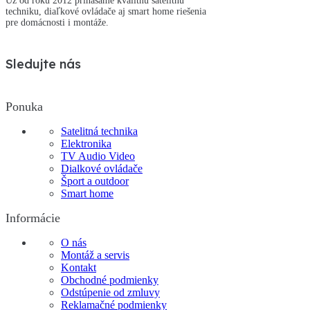
Už od roku 2012 prinášame kvalitnú satelitnú
techniku, diaľkové ovládače aj smart home riešenia
pre domácnosti i montáže.
Sledujte nás
Ponuka
Satelitná technika
Elektronika
TV Audio Video
Dialkové ovládače
Šport a outdoor
Smart home
Informácie
O nás
Montáž a servis
Kontakt
Obchodné podmienky
Odstúpenie od zmluvy
Reklamačné podmienky