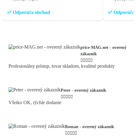
✅ Odporúča obchod
✅ Odporúča 
price-MAG.net - overený
zákazník





Profesionálny prístup, tovar skladom, kvalitné produkty
Peter - overený zákazník





Všetko OK, rýchle dodanie
Roman - overený zákazník




