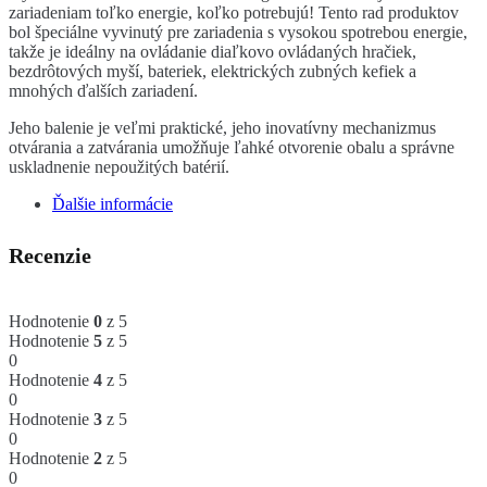
zariadeniam toľko energie, koľko potrebujú! Tento rad produktov
bol špeciálne vyvinutý pre zariadenia s vysokou spotrebou energie,
takže je ideálny na ovládanie diaľkovo ovládaných hračiek,
bezdrôtových myší, bateriek, elektrických zubných kefiek a
mnohých ďalších zariadení.
Jeho balenie je veľmi praktické, jeho inovatívny mechanizmus
otvárania a zatvárania umožňuje ľahké otvorenie obalu a správne
uskladnenie nepoužitých batérií.
Ďalšie informácie
Recenzie
Hodnotenie
0
z 5
Hodnotenie
5
z 5
0
Hodnotenie
4
z 5
0
Hodnotenie
3
z 5
0
Hodnotenie
2
z 5
0