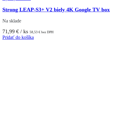
Strong LEAP-S3+ V2 biely 4K Google TV box
Na sklade
71,99
€
/ ks
58,53
€
bez DPH
Pridať do košíka