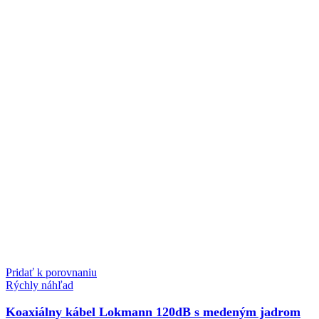
Pridať k porovnaniu
Rýchly náhľad
Koaxiálny kábel Lokmann 120dB s medeným jadrom