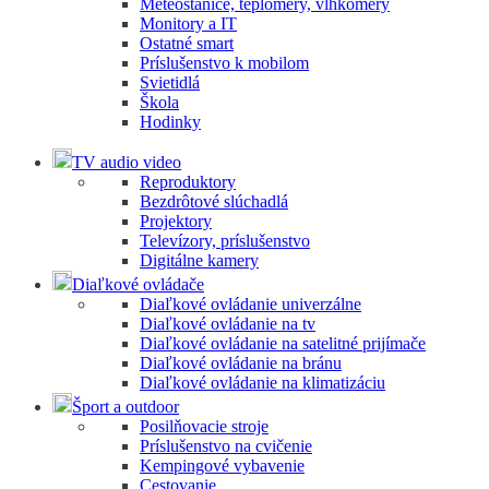
Meteostanice, teplomery, vlhkomery
Monitory a IT
Ostatné smart
Príslušenstvo k mobilom
Svietidlá
Škola
Hodinky
TV audio video
Reproduktory
Bezdrôtové slúchadlá
Projektory
Televízory, príslušenstvo
Digitálne kamery
Diaľkové ovládače
Diaľkové ovládanie univerzálne
Diaľkové ovládanie na tv
Diaľkové ovládanie na satelitné prijímače
Diaľkové ovládanie na bránu
Diaľkové ovládanie na klimatizáciu
Šport a outdoor
Posilňovacie stroje
Príslušenstvo na cvičenie
Kempingové vybavenie
Cestovanie