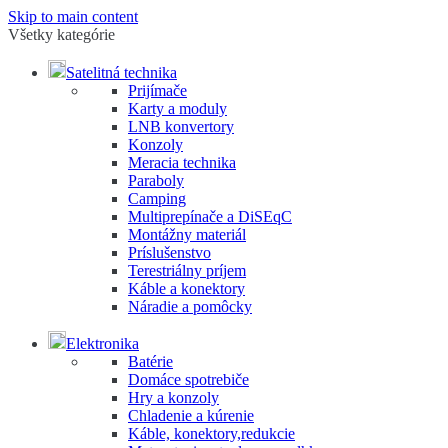
Skip to main content
Všetky kategórie
Satelitná technika
Prijímače
Karty a moduly
LNB konvertory
Konzoly
Meracia technika
Paraboly
Camping
Multiprepínače a DiSEqC
Montážny materiál
Príslušenstvo
Terestriálny príjem
Káble a konektory
Náradie a pomôcky
Elektronika
Batérie
Domáce spotrebiče
Hry a konzoly
Chladenie a kúrenie
Káble, konektory,redukcie