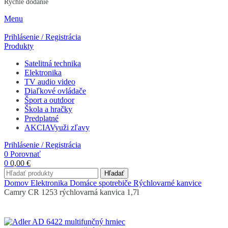
Rýchle dodanie
Menu
Prihlásenie / Registrácia
Produkty
Satelitná technika
Elektronika
TV audio video
Diaľkové ovládače
Šport a outdoor
Škola a hračky
Predplatné
AKCIA
Využi zľavy
Prihlásenie / Registrácia
0
Porovnať
0
0,00
€
Hľadať
Domov
Elektronika
Domáce spotrebiče
Rýchlovarné kanvice
Camry CR 1253 rýchlovarná kanvica 1,7l