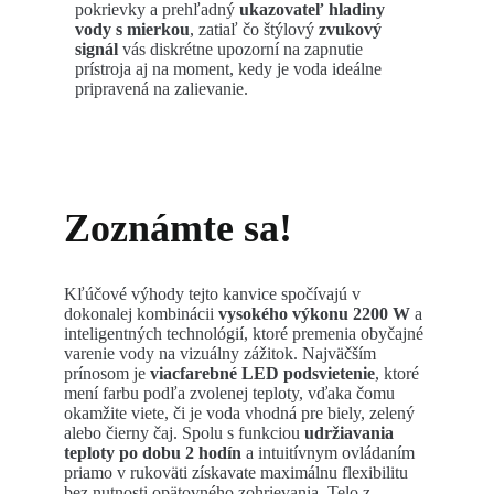
pokrievky a prehľadný
ukazovateľ hladiny
vody s mierkou
, zatiaľ čo štýlový
zvukový
signál
vás diskrétne upozorní na zapnutie
prístroja aj na moment, kedy je voda ideálne
pripravená na zalievanie.
Zoznámte sa
!
Kľúčové výhody tejto kanvice spočívajú v
dokonalej kombinácii
vysokého výkonu 2200 W
a
inteligentných technológií, ktoré premenia obyčajné
varenie vody na vizuálny zážitok. Najväčším
prínosom je
viacfarebné LED podsvietenie
, ktoré
mení farbu podľa zvolenej teploty, vďaka čomu
okamžite viete, či je voda vhodná pre biely, zelený
alebo čierny čaj. Spolu s funkciou
udržiavania
teploty po dobu 2 hodín
a intuitívnym ovládaním
priamo v rukoväti získavate maximálnu flexibilitu
bez nutnosti opätovného zohrievania. Telo z