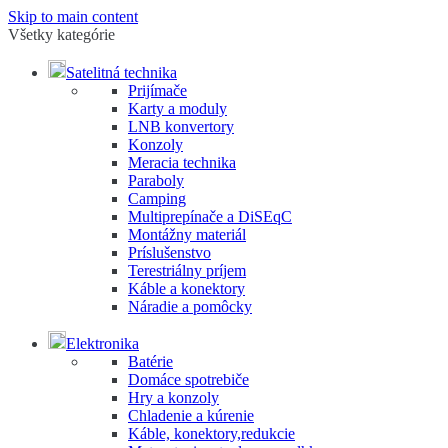
Skip to main content
Všetky kategórie
Satelitná technika
Prijímače
Karty a moduly
LNB konvertory
Konzoly
Meracia technika
Paraboly
Camping
Multiprepínače a DiSEqC
Montážny materiál
Príslušenstvo
Terestriálny príjem
Káble a konektory
Náradie a pomôcky
Elektronika
Batérie
Domáce spotrebiče
Hry a konzoly
Chladenie a kúrenie
Káble, konektory,redukcie