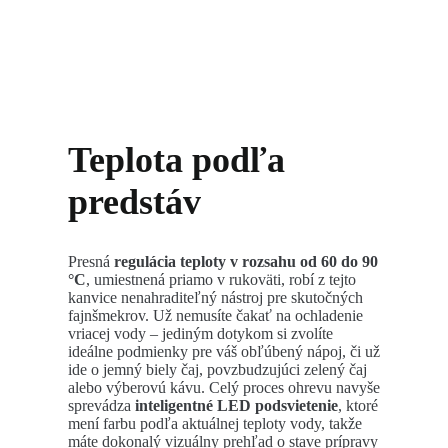
Teplota podľa
predstáv
Presná
regulácia teploty v rozsahu od 60 do 90
°C
, umiestnená priamo v rukoväti, robí z tejto
kanvice nenahraditeľný nástroj pre skutočných
fajnšmekrov. Už nemusíte čakať na ochladenie
vriacej vody – jediným dotykom si zvolíte
ideálne podmienky pre váš obľúbený nápoj, či už
ide o jemný biely čaj, povzbudzujúci zelený čaj
alebo výberovú kávu. Celý proces ohrevu navyše
sprevádza
inteligentné LED podsvietenie
, ktoré
mení farbu podľa aktuálnej teploty vody, takže
máte dokonalý vizuálny prehľad o stave prípravy