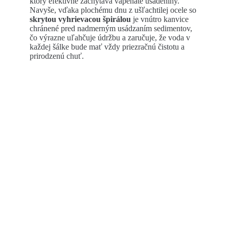
ktorý efektívne zachytáva vápenaté usadeniny.
Navyše, vďaka plochému dnu z ušľachtilej ocele so
skrytou vyhrievacou špirálou
je vnútro kanvice
chránené pred nadmerným usádzaním sedimentov,
čo výrazne uľahčuje údržbu a zaručuje, že voda v
každej šálke bude mať vždy priezračnú čistotu a
prirodzenú chuť.