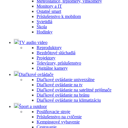
Meteostanice, teplomery, vlhkomery
Monitory a IT
Ostatné smart
Príslušenstvo k mobilom
Svietidlá
Škola
Hodinky
TV audio video
Reproduktory
Bezdrôtové slúchadlá
Projektory
Televízory, príslušenstvo
Digitálne kamery
Diaľkové ovládače
Diaľkové ovládanie univerzálne
Diaľkové ovládanie na tv
Diaľkové ovládanie na satelitné prijímače
Diaľkové ovládanie na bránu
Diaľkové ovládanie na klimatizáciu
Šport a outdoor
Posilňovacie stroje
Príslušenstvo na cvičenie
Kempingové vybavenie
Cestovanie