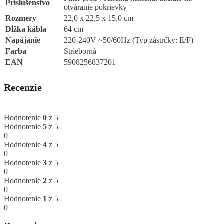
Príslušenstvo
otváranie pokrievky
Rozmery
22,0 x 22,5 x 15,0 cm
Dĺžka kábla
64 cm
Napájanie
220-240V ~50/60Hz (Typ zástrčky: E/F)
Farba
Strieborná
EAN
5908256837201
Recenzie
Hodnotenie
0
z 5
Hodnotenie
5
z 5
0
Hodnotenie
4
z 5
0
Hodnotenie
3
z 5
0
Hodnotenie
2
z 5
0
Hodnotenie
1
z 5
0