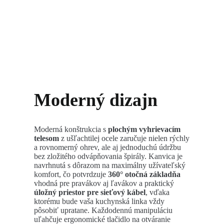
Moderný dizajn
Moderná konštrukcia s
plochým vyhrievacím
telesom
z ušľachtilej ocele zaručuje nielen rýchly
a rovnomerný ohrev, ale aj jednoduchú údržbu
bez zložitého odvápňovania špirály. Kanvica je
navrhnutá s dôrazom na maximálny užívateľský
komfort, čo potvrdzuje
360° otočná základňa
vhodná pre pravákov aj ľavákov a praktický
úložný priestor pre sieťový kábel
, vďaka
ktorému bude vaša kuchynská linka vždy
pôsobiť upratane. Každodennú manipuláciu
uľahčuje ergonomické tlačidlo na otváranie