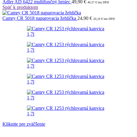
Adler AD 6422 multifunčný hrniec
49,90
€
40,57
€
bez DPH
Späť k produktom
Camry CR 5018 naparovacia žehlička
24,90
€
20,24
€
bez DPH
Kliknite pre zväčšenie