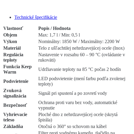
Technické špecifikácie
Vlastnosť
Popis / Hodnota
Objem
Max: 1,7 l / Min: 0,5 l
Výkon
Nominálny: 1850 W / Maximálny: 2200 W
Materiál
Telo z ušľachtilej nehrdzavejúcej ocele (Inox)
Regulácia
Nastavenie v rozsahu 60 – 90 °C (ovládanie v
teploty
rukoväti)
Funkcia Keep
Udržiavanie teploty na 85 °C počas 2 hodín
Warm
LED podsvietenie (mení farbu podľa zvolenej
Podsvietenie
teploty)
Zvuková
Signál pri spustení a po zovretí vody
signalizácia
Ochrana proti varu bez vody, automatické
Bezpečnosť
vypnutie
Vyhrievacie
Ploché dno z nehrdzavejúcej ocele (skrytá
teleso
špirála)
Základňa
Otočná o 360° so schovom na kábel
Filter proti vodnému kameňu, tlačidlo na