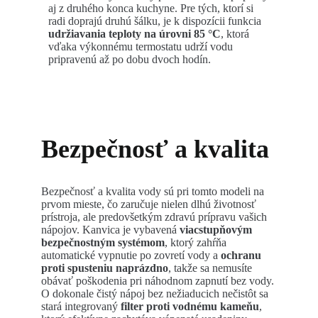
aj z druhého konca kuchyne. Pre tých, ktorí si
radi doprajú druhú šálku, je k dispozícii funkcia
udržiavania teploty na úrovni 85 °C
, ktorá
vďaka výkonnému termostatu udrží vodu
pripravenú až po dobu dvoch hodín.
Bezpečnosť a kvalita
Bezpečnosť a kvalita vody sú pri tomto modeli na
prvom mieste, čo zaručuje nielen dlhú životnosť
prístroja, ale predovšetkým zdravú prípravu vašich
nápojov. Kanvica je vybavená
viacstupňovým
bezpečnostným systémom
, ktorý zahŕňa
automatické vypnutie po zovretí vody a
ochranu
proti spusteniu naprázdno
, takže sa nemusíte
obávať poškodenia pri náhodnom zapnutí bez vody.
O dokonale čistý nápoj bez nežiaducich nečistôt sa
stará integrovaný
filter proti vodnému kameňu
,