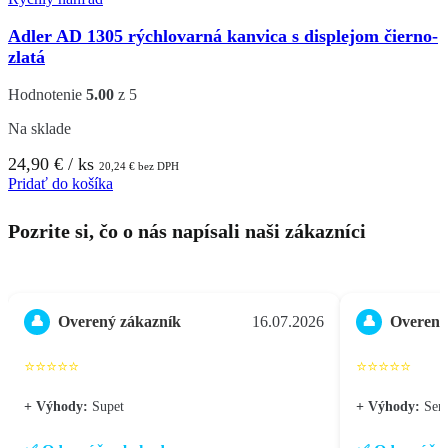
Adler AD 1305 rýchlovarná kanvica s displejom čierno-
zlatá
Hodnotenie
5.00
z 5
Na sklade
24,90
€
/ ks
20,24
€
bez DPH
Pridať do košíka
Pozrite si, čo o nás napísali naši zákazníci
Overený zákazník
16.07.2026
Overený
👤
👤
⭐⭐⭐⭐⭐
⭐⭐⭐⭐⭐
+ Výhody:
Supet
+ Výhody:
Seri