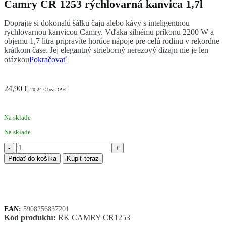
Camry CR 1253 rýchlovarná kanvica 1,7l
Doprajte si dokonalú šálku čaju alebo kávy s inteligentnou
rýchlovarnou kanvicou Camry. Vďaka silnému príkonu 2200 W a
objemu 1,7 litra pripravíte horúce nápoje pre celú rodinu v rekordne
krátkom čase. Jej elegantný strieborný nerezový dizajn nie je len
otázkou
Pokračovať
24,90
€
20,24
€
bez DPH
Na sklade
Na sklade
množstvo
Camry
Pridať do košíka
Kúpiť teraz
CR
1253
rýchlovarná
kanvica
1,7l
EAN:
5908256837201
Kód produktu:
RK CAMRY CR1253