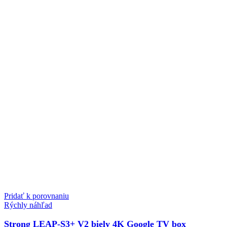
Pridať k porovnaniu
Rýchly náhľad
Strong LEAP-S3+ V2 biely 4K Google TV box