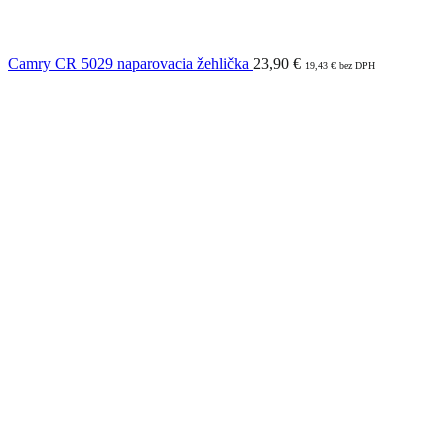
Camry CR 5029 naparovacia žehlička
23,90
€
19,43
€
bez DPH