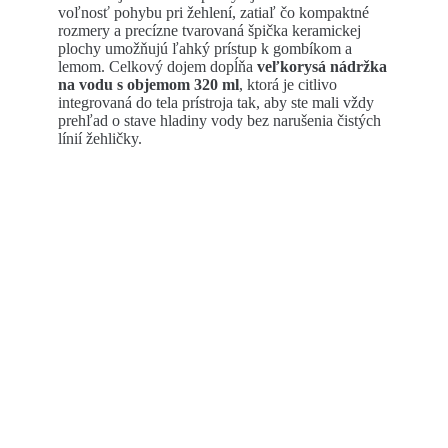
voľnosť pohybu pri žehlení, zatiaľ čo kompaktné
rozmery a precízne tvarovaná špička keramickej
plochy umožňujú ľahký prístup k gombíkom a
lemom. Celkový dojem dopĺňa
veľkorysá nádržka
na vodu s objemom 320 ml
, ktorá je citlivo
integrovaná do tela prístroja tak, aby ste mali vždy
prehľad o stave hladiny vody bez narušenia čistých
línií žehličky.