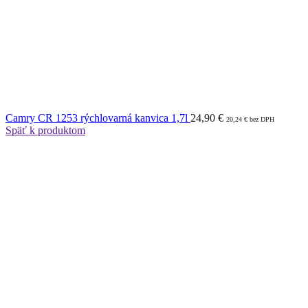
Camry CR 1253 rýchlovarná kanvica 1,7l
24,90
€
20,24
€
bez DPH
Späť k produktom