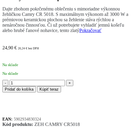
Dajte zbohom pokrčenému oblečeniu s mimoriadne výkonnou
žehličkou Camry CR 5018. S maximálnym výkonom až 3000 W a
prémiovou keramickou plochou sa žehlenie stáva rýchlou a
nenáročnou činnosťou. Či už potrebujete vyhladiť jemnú košeľu
alebo hrubé ľanové nohavice, tento zlatý
Pokračovať
24,90
€
20,24
€
bez DPH
Na sklade
Na sklade
množstvo
Camry
Pridať do košíka
Kúpiť teraz
CR
5018
naparovacia
žehlička
EAN:
5902934830324
Kód produktu:
ZEH CAMRY CR5018