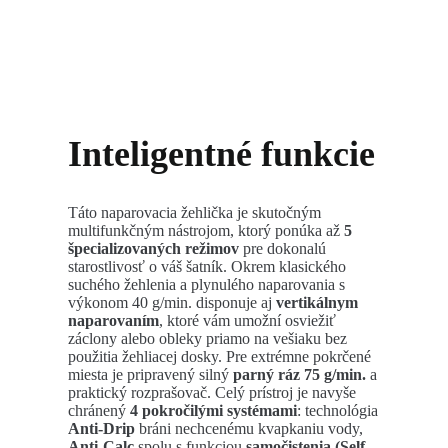
Inteligentné funkcie
Táto naparovacia žehlička je skutočným
multifunkčným nástrojom, ktorý ponúka až
5
špecializovaných režimov
pre dokonalú
starostlivosť o váš šatník. Okrem klasického
suchého žehlenia a plynulého naparovania s
výkonom 40 g/min. disponuje aj
vertikálnym
naparovaním
, ktoré vám umožní osviežiť
záclony alebo obleky priamo na vešiaku bez
použitia žehliacej dosky. Pre extrémne pokrčené
miesta je pripravený silný
parný ráz 75 g/min.
a
praktický rozprašovač. Celý prístroj je navyše
chránený
4 pokročilými systémami
: technológia
Anti-Drip
bráni nechcenému kvapkaniu vody,
Anti-Calc
spolu s funkciou
samočistenia (Self-