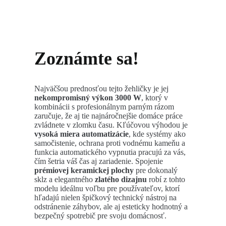
Zoznámte sa!
Najväčšou prednosťou tejto žehličky je jej
nekompromisný výkon 3000 W
, ktorý v
kombinácii s profesionálnym parným rázom
zaručuje, že aj tie najnáročnejšie domáce práce
zvládnete v zlomku času. Kľúčovou výhodou je
vysoká miera automatizácie
, kde systémy ako
samočistenie, ochrana proti vodnému kameňu a
funkcia automatického vypnutia pracujú za vás,
čím šetria váš čas aj zariadenie. Spojenie
prémiovej keramickej plochy
pre dokonalý
sklz a elegantného
zlatého dizajnu
robí z tohto
modelu ideálnu voľbu pre používateľov, ktorí
hľadajú nielen špičkový technický nástroj na
odstránenie záhybov, ale aj esteticky hodnotný a
bezpečný spotrebič pre svoju domácnosť.