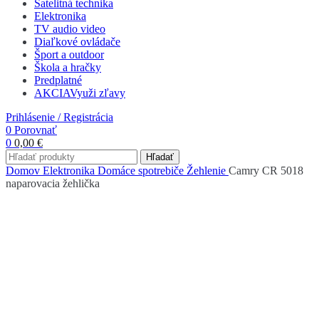
Satelitná technika
Elektronika
TV audio video
Diaľkové ovládače
Šport a outdoor
Škola a hračky
Predplatné
AKCIA
Využi zľavy
Prihlásenie / Registrácia
0
Porovnať
0
0,00
€
Hľadať
Domov
Elektronika
Domáce spotrebiče
Žehlenie
Camry CR 5018
naparovacia žehlička