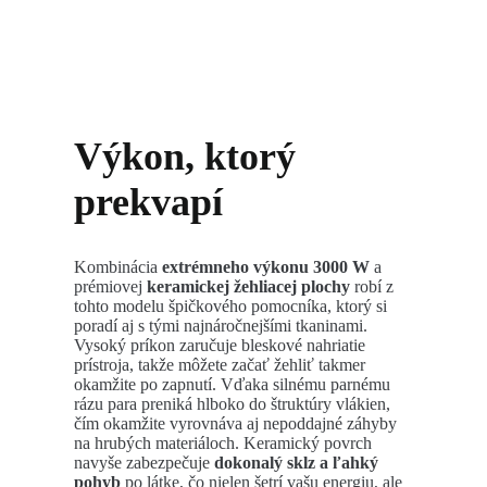
Výkon, ktorý
prekvapí
Kombinácia
extrémneho výkonu 3000 W
a
prémiovej
keramickej žehliacej plochy
robí z
tohto modelu špičkového pomocníka, ktorý si
poradí aj s tými najnáročnejšími tkaninami.
Vysoký príkon zaručuje bleskové nahriatie
prístroja, takže môžete začať žehliť takmer
okamžite po zapnutí. Vďaka silnému parnému
rázu para preniká hlboko do štruktúry vlákien,
čím okamžite vyrovnáva aj nepoddajné záhyby
na hrubých materiáloch. Keramický povrch
navyše zabezpečuje
dokonalý sklz a ľahký
pohyb
po látke, čo nielen šetrí vašu energiu, ale