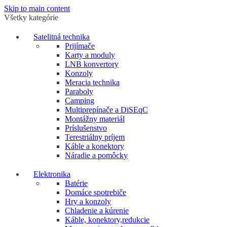
Skip to main content
Všetky kategórie
Satelitná technika
Prijímače
Karty a moduly
LNB konvertory
Konzoly
Meracia technika
Paraboly
Camping
Multiprepínače a DiSEqC
Montážny materiál
Príslušenstvo
Terestriálny príjem
Káble a konektory
Náradie a pomôcky
Elektronika
Batérie
Domáce spotrebiče
Hry a konzoly
Chladenie a kúrenie
Káble, konektory,redukcie