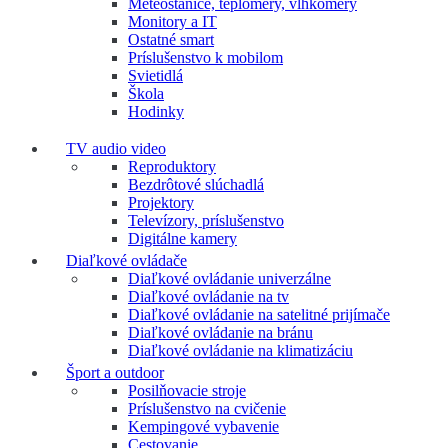
Meteostanice, teplomery, vlhkomery
Monitory a IT
Ostatné smart
Príslušenstvo k mobilom
Svietidlá
Škola
Hodinky
TV audio video
Reproduktory
Bezdrôtové slúchadlá
Projektory
Televízory, príslušenstvo
Digitálne kamery
Diaľkové ovládače
Diaľkové ovládanie univerzálne
Diaľkové ovládanie na tv
Diaľkové ovládanie na satelitné prijímače
Diaľkové ovládanie na bránu
Diaľkové ovládanie na klimatizáciu
Šport a outdoor
Posilňovacie stroje
Príslušenstvo na cvičenie
Kempingové vybavenie
Cestovanie