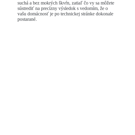
suchá a bez mokrých škvŕn, zatiaľ čo vy sa môžete
sústrediť na precízny výsledok s vedomím, že o
vašu domácnosť je po technickej stránke dokonale
postarané.