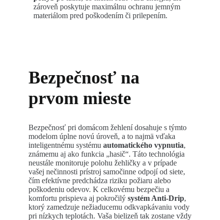
zároveň poskytuje maximálnu ochranu jemným
materiálom pred poškodením či prilepením.
Bezpečnosť na
prvom mieste
Bezpečnosť pri domácom žehlení dosahuje s týmto
modelom úplne novú úroveň, a to najmä vďaka
inteligentnému systému
automatického vypnutia
,
známemu aj ako funkcia „hasič“. Táto technológia
neustále monitoruje polohu žehličky a v prípade
vašej nečinnosti prístroj samočinne odpojí od siete,
čím efektívne predchádza riziku požiaru alebo
poškodeniu odevov. K celkovému bezpečiu a
komfortu prispieva aj pokročilý
systém Anti-Drip
,
ktorý zamedzuje nežiaducemu odkvapkávaniu vody
pri nízkych teplotách. Vaša bielizeň tak zostane vždy