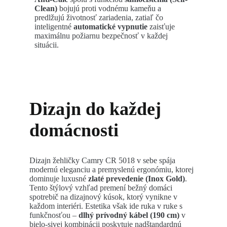
Clean)
bojujú proti vodnému kameňu a
predlžujú životnosť zariadenia, zatiaľ čo
inteligentné
automatické vypnutie
zaisťuje
maximálnu požiarnu bezpečnosť v každej
situácii.
Dizajn do každej
domácnosti
Dizajn žehličky Camry CR 5018 v sebe spája
modernú eleganciu a premyslenú ergonómiu, ktorej
dominuje luxusné
zlaté prevedenie (Inox Gold)
.
Tento štýlový vzhľad premení bežný domáci
spotrebič na dizajnový kúsok, ktorý vynikne v
každom interiéri. Estetika však ide ruka v ruke s
funkčnosťou –
dlhý prívodný kábel (190 cm)
v
bielo-sivej kombinácii poskytuje nadštandardnú