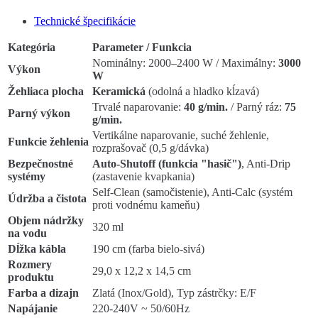
Technické špecifikácie
Kategória
Parameter / Funkcia
Nominálny: 2000–2400 W / Maximálny:
3000
Výkon
W
Žehliaca plocha
Keramická
(odolná a hladko kĺzavá)
Trvalé naparovanie:
40 g/min.
/ Parný ráz:
75
Parný výkon
g/min.
Vertikálne naparovanie, suché žehlenie,
Funkcie žehlenia
rozprašovač (0,5 g/dávka)
Bezpečnostné
Auto-Shutoff (funkcia "hasič")
, Anti-Drip
systémy
(zastavenie kvapkania)
Self-Clean (samočistenie), Anti-Calc (systém
Údržba a čistota
proti vodnému kameňu)
Objem nádržky
320 ml
na vodu
Dĺžka kábla
190 cm (farba bielo-sivá)
Rozmery
29,0 x 12,2 x 14,5 cm
produktu
Farba a dizajn
Zlatá (Inox/Gold), Typ zástrčky: E/F
Napájanie
220-240V ~ 50/60Hz