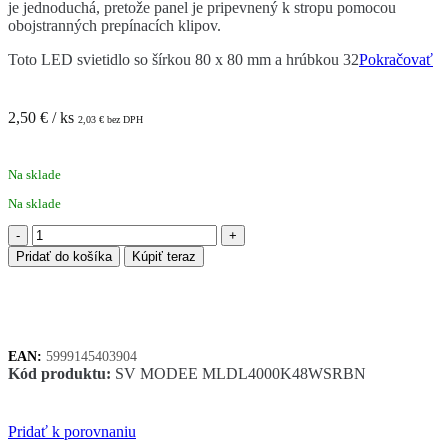
je jednoduchá, pretože panel je pripevnený k stropu pomocou
obojstranných prepínacích klipov.
Toto LED svietidlo so šírkou 80 x 80 mm a hrúbkou 32
Pokračovať
2,50
€
/ ks
2,03
€
bez DPH
Na sklade
Na sklade
množstvo
Modee
Pridať do košíka
Kúpiť teraz
LED
bodové
svetlo
podhľadové
4,8W
EAN:
5999145403904
čierne
Kód produktu:
SV MODEE MLDL4000K48WSRBN
420
lumenov
štvorec
Pridať k porovnaniu