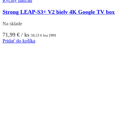
Rýchly náhľad
Strong LEAP-S3+ V2 biely 4K Google TV box
Na sklade
71,99
€
/ ks
58,53
€
bez DPH
Pridať do košíka