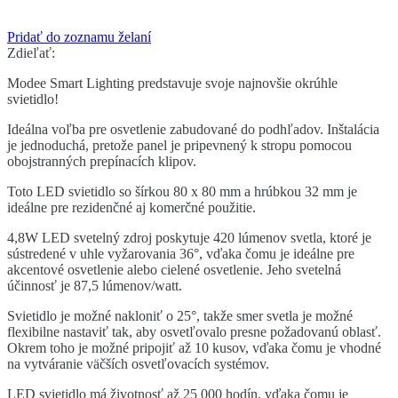
Pridať do zoznamu želaní
Zdieľať:
Modee Smart Lighting predstavuje svoje najnovšie okrúhle
svietidlo!
Ideálna voľba pre osvetlenie zabudované do podhľadov. Inštalácia
je jednoduchá, pretože panel je pripevnený k stropu pomocou
obojstranných prepínacích klipov.
Toto LED svietidlo so šírkou 80 x 80 mm a hrúbkou 32 mm je
ideálne pre rezidenčné aj komerčné použitie.
4,8W LED svetelný zdroj poskytuje 420 lúmenov svetla, ktoré je
sústredené v uhle vyžarovania 36°, vďaka čomu je ideálne pre
akcentové osvetlenie alebo cielené osvetlenie. Jeho svetelná
účinnosť je 87,5 lúmenov/watt.
Svietidlo je možné nakloniť o 25°, takže smer svetla je možné
flexibilne nastaviť tak, aby osvetľovalo presne požadovanú oblasť.
Okrem toho je možné pripojiť až 10 kusov, vďaka čomu je vhodné
na vytváranie väčších osvetľovacích systémov.
LED svietidlo má životnosť až 25 000 hodín, vďaka čomu je