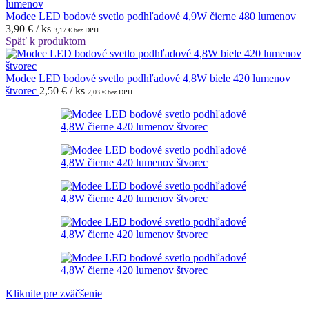
Modee LED bodové svetlo podhľadové 4,9W čierne 480 lumenov
3,90
€
/ ks
3,17
€
bez DPH
Späť k produktom
Modee LED bodové svetlo podhľadové 4,8W biele 420 lumenov
štvorec
2,50
€
/ ks
2,03
€
bez DPH
Kliknite pre zväčšenie