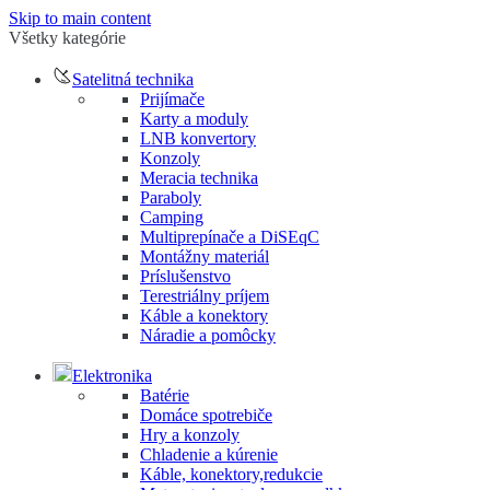
Skip to main content
Všetky kategórie
Satelitná technika
Prijímače
Karty a moduly
LNB konvertory
Konzoly
Meracia technika
Paraboly
Camping
Multiprepínače a DiSEqC
Montážny materiál
Príslušenstvo
Terestriálny príjem
Káble a konektory
Náradie a pomôcky
Elektronika
Batérie
Domáce spotrebiče
Hry a konzoly
Chladenie a kúrenie
Káble, konektory,redukcie