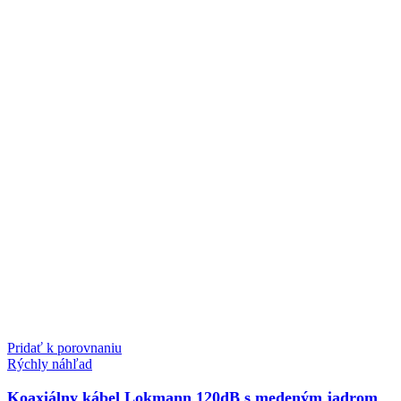
Pridať k porovnaniu
Rýchly náhľad
Koaxiálny kábel Lokmann 120dB s medeným jadrom