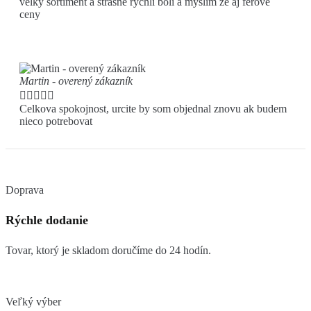
velky sortiment a strasne rychli boli a myslim ze aj ferove
ceny
Martin - overený zákazník





Celkova spokojnost, urcite by som objednal znovu ak budem
nieco potrebovat
Doprava
Rýchle dodanie
Tovar, ktorý je skladom doručíme do 24 hodín.
Veľký výber