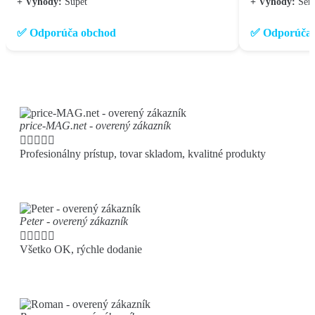
+ Výhody:
Supet
+ Výhody:
Seri
✅ Odporúča obchod
✅ Odporúča 
price-MAG.net - overený zákazník





Profesionálny prístup, tovar skladom, kvalitné produkty
Peter - overený zákazník





Všetko OK, rýchle dodanie