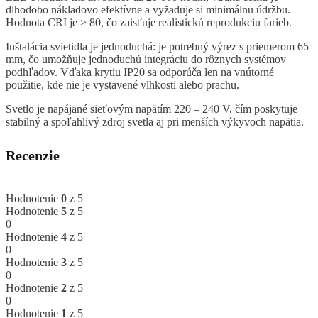
dlhodobo nákladovo efektívne a vyžaduje si minimálnu údržbu.
Hodnota CRI je > 80, čo zaisťuje realistickú reprodukciu farieb.
Inštalácia svietidla je jednoduchá: je potrebný výrez s priemerom 65
mm, čo umožňuje jednoduchú integráciu do rôznych systémov
podhľadov. Vďaka krytiu IP20 sa odporúča len na vnútorné
použitie, kde nie je vystavené vlhkosti alebo prachu.
Svetlo je napájané sieťovým napätím 220 – 240 V, čím poskytuje
stabilný a spoľahlivý zdroj svetla aj pri menších výkyvoch napätia.
Recenzie
Hodnotenie
0
z 5
Hodnotenie
5
z 5
0
Hodnotenie
4
z 5
0
Hodnotenie
3
z 5
0
Hodnotenie
2
z 5
0
Hodnotenie
1
z 5