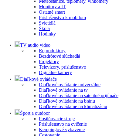
Meteostanice, teplomery, vlhkomery
Monitory a IT
Ostatné smart
Príslušenstvo k mobilom
Svietidlá
Škola
Hodinky
TV audio video
Reproduktory
Bezdrôtové slúchadlá
Projektory
Televízory, príslušenstvo
Digitálne kamery
Diaľkové ovládače
Diaľkové ovládanie univerzálne
Diaľkové ovládanie na tv
Diaľkové ovládanie na satelitné prijímače
Diaľkové ovládanie na bránu
Diaľkové ovládanie na klimatizáciu
Šport a outdoor
Posilňovacie stroje
Príslušenstvo na cvičenie
Kempingové vybavenie
Cestovanie