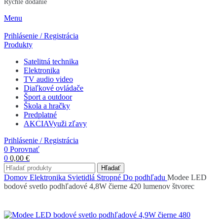
Rýchle dodanie
Menu
Prihlásenie / Registrácia
Produkty
Satelitná technika
Elektronika
TV audio video
Diaľkové ovládače
Šport a outdoor
Škola a hračky
Predplatné
AKCIA
Využi zľavy
Prihlásenie / Registrácia
0
Porovnať
0
0,00
€
Hľadať
Domov
Elektronika
Svietidlá
Stropné
Do podhľadu
Modee LED
bodové svetlo podhľadové 4,8W čierne 420 lumenov štvorec