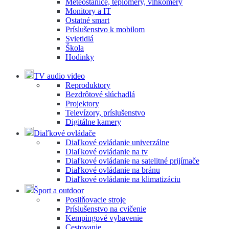
Meteostanice, teplomery, vlhkomery
Monitory a IT
Ostatné smart
Príslušenstvo k mobilom
Svietidlá
Škola
Hodinky
TV audio video
Reproduktory
Bezdrôtové slúchadlá
Projektory
Televízory, príslušenstvo
Digitálne kamery
Diaľkové ovládače
Diaľkové ovládanie univerzálne
Diaľkové ovládanie na tv
Diaľkové ovládanie na satelitné prijímače
Diaľkové ovládanie na bránu
Diaľkové ovládanie na klimatizáciu
Šport a outdoor
Posilňovacie stroje
Príslušenstvo na cvičenie
Kempingové vybavenie
Cestovanie