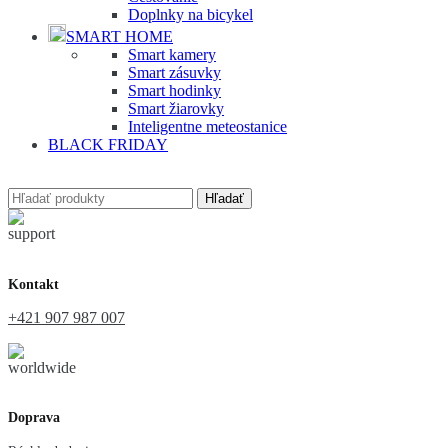
Doplnky na bicykel
SMART HOME
Smart kamery
Smart zásuvky
Smart hodinky
Smart žiarovky
Inteligentne meteostanice
BLACK FRIDAY
Hľadať
Kontakt
+421 907 987 007
Doprava