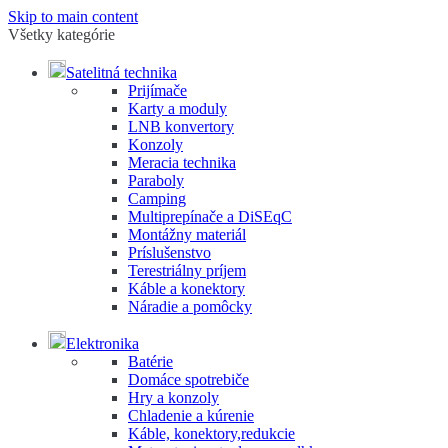
Skip to main content
Všetky kategórie
Satelitná technika
Prijímače
Karty a moduly
LNB konvertory
Konzoly
Meracia technika
Paraboly
Camping
Multiprepínače a DiSEqC
Montážny materiál
Príslušenstvo
Terestriálny príjem
Káble a konektory
Náradie a pomôcky
Elektronika
Batérie
Domáce spotrebiče
Hry a konzoly
Chladenie a kúrenie
Káble, konektory,redukcie