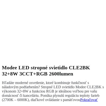
Modee LED stropné svietidlo CLE2BK
32+8W 3CCT+RGB 2600lumen
Hľadáte moderné osvetlenie, ktoré kombinuje funkčnosť s
náladovým podfarbením? Stropné LED svietidlo Modee CLE2BK s
výkonom 32+8W a funkciou RGB je ideálnou voľbou pre vašu
domácnosť či kanceláriu. Ponúka plynulú reguláciu teploty farieb
(2700K – 6000K), diaľkové ovládanie s pamäťovou
Pokračovať