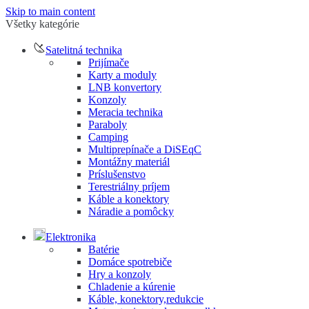
Skip to main content
Všetky kategórie
Satelitná technika
Prijímače
Karty a moduly
LNB konvertory
Konzoly
Meracia technika
Paraboly
Camping
Multiprepínače a DiSEqC
Montážny materiál
Príslušenstvo
Terestriálny príjem
Káble a konektory
Náradie a pomôcky
Elektronika
Batérie
Domáce spotrebiče
Hry a konzoly
Chladenie a kúrenie
Káble, konektory,redukcie