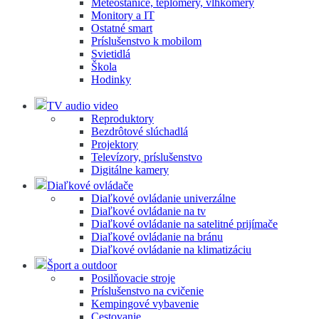
Meteostanice, teplomery, vlhkomery
Monitory a IT
Ostatné smart
Príslušenstvo k mobilom
Svietidlá
Škola
Hodinky
TV audio video
Reproduktory
Bezdrôtové slúchadlá
Projektory
Televízory, príslušenstvo
Digitálne kamery
Diaľkové ovládače
Diaľkové ovládanie univerzálne
Diaľkové ovládanie na tv
Diaľkové ovládanie na satelitné prijímače
Diaľkové ovládanie na bránu
Diaľkové ovládanie na klimatizáciu
Šport a outdoor
Posilňovacie stroje
Príslušenstvo na cvičenie
Kempingové vybavenie
Cestovanie