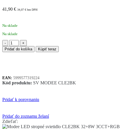
41,90
€
34,07
€
bez DPH
Na sklade
Na sklade
množstvo
Modee
Pridať do košíka
Kúpiť teraz
LED
stropné
svietidlo
CLE2BK
32+8W
EAN:
5999577319224
3CCT+RGB
Kód produktu:
SV MODEE CLE2BK
2600lumen
Pridať k porovnaniu
Pridať do zoznamu želaní
Zdieľať: