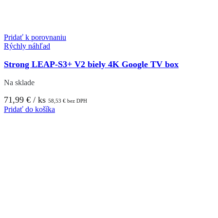
Pridať k porovnaniu
Rýchly náhľad
Strong LEAP-S3+ V2 biely 4K Google TV box
Na sklade
71,99
€
/ ks
58,53
€
bez DPH
Pridať do košíka