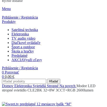
Rýchle dodanie
Menu
Prihlásenie / Registrácia
Produkty
Satelitná technika
Elektronika
TV audio video
Diaľkové ovládače
Šport a outdoor
Škola a hračky
Predplatné
AKCIA
Využi zľavy
Prihlásenie / Registrácia
0
Porovnať
0
0,00
€
Hľadať
Domov
Elektronika
Svietidlá
Stropné
Na povrch
Modee LED
stropné svietidlo CLE2BK 32+8W 3CCT+RGB 2600lumen