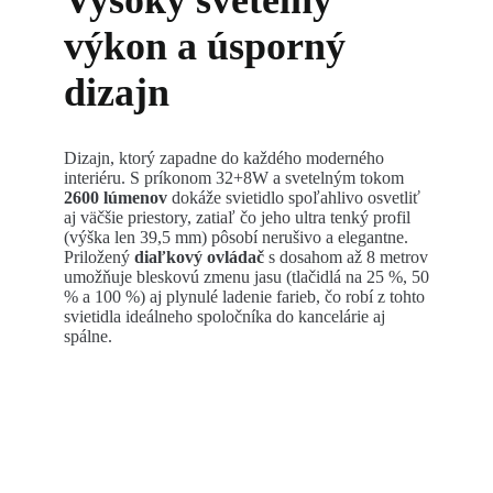
výkon a úsporný
dizajn
Dizajn, ktorý zapadne do každého moderného
interiéru. S príkonom 32+8W a svetelným tokom
2600 lúmenov
dokáže svietidlo spoľahlivo osvetliť
aj väčšie priestory, zatiaľ čo jeho ultra tenký profil
(výška len 39,5 mm) pôsobí nerušivo a elegantne.
Priložený
diaľkový ovládač
s dosahom až 8 metrov
umožňuje bleskovú zmenu jasu (tlačidlá na 25 %, 50
% a 100 %) aj plynulé ladenie farieb, čo robí z tohto
svietidla ideálneho spoločníka do kancelárie aj
spálne.