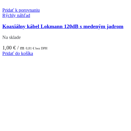
Pridať k porovnaniu
Rýchly náhľad
Koaxiálny kábel Lokmann 120dB s medeným jadrom
Na sklade
1,00
€
/ m
0,81
€
bez DPH
Pridať do košíka