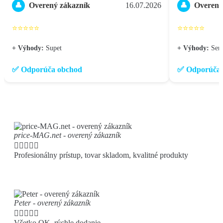
Overený zákazník
16.07.2026
Overený
👤
👤
⭐⭐⭐⭐⭐
⭐⭐⭐⭐⭐
+ Výhody:
Supet
+ Výhody:
Seri
✅ Odporúča obchod
✅ Odporúča 
price-MAG.net - overený zákazník





Profesionálny prístup, tovar skladom, kvalitné produkty
Peter - overený zákazník





Všetko OK, rýchle dodanie