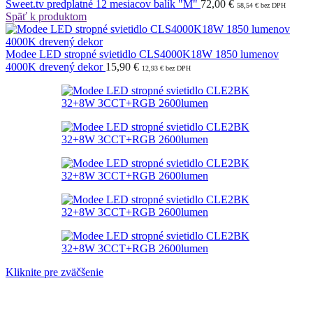
Sweet.tv predplatné 12 mesiacov balík "M"
72,00
€
58,54
€
bez DPH
Späť k produktom
Modee LED stropné svietidlo CLS4000K18W 1850 lumenov
4000K drevený dekor
15,90
€
12,93
€
bez DPH
Kliknite pre zväčšenie