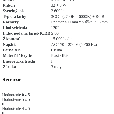
Príkon
32 + 8 W
Svetelný tok
2 600 lm
Teplota farby
3CCT (2700K – 6000K) + RGB
Rozmery
Priemer 400 mm x Výška 39,5 mm
Uhol svietenia
120°
Index podania farieb (CRI)
≥ 80
Životnosť
15 000 hodín
Napätie
AC 170 – 250 V (50/60 Hz)
Farba tela
Čierna
Materiál / Krytie
Plast / IP20
Energetická trieda
F
Záruka
3 roky
Recenzie
Hodnotenie
0
z 5
Hodnotenie
5
z 5
0
Hodnotenie
4
z 5
0