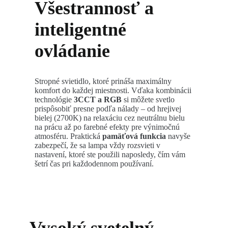
Všestrannosť a
inteligentné
ovládanie
Stropné svietidlo, ktoré prináša maximálny
komfort do každej miestnosti. Vďaka kombinácii
technológie
3CCT a RGB
si môžete svetlo
prispôsobiť presne podľa nálady – od hrejivej
bielej (2700K) na relaxáciu cez neutrálnu bielu
na prácu až po farebné efekty pre výnimočnú
atmosféru. Praktická
pamäťová funkcia
navyše
zabezpečí, že sa lampa vždy rozsvieti v
nastavení, ktoré ste použili naposledy, čím vám
šetrí čas pri každodennom používaní.
Vysoký svetelný