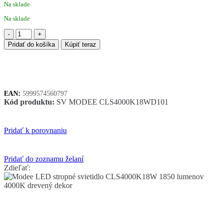
Na sklade
Na sklade
množstvo
Modee
Pridať do košíka
Kúpiť teraz
LED
stropné
svietidlo
CLS4000K18W
1850
EAN:
5999574560797
lumenov
Kód produktu:
SV MODEE CLS4000K18WD101
4000K
drevený
dekor
Pridať k porovnaniu
Pridať do zoznamu želaní
Zdieľať: