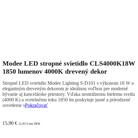
Modee LED stropné svietidlo CLS4000K18W
1850 lumenov 4000K drevený dekor
Stropné LED svietidlo Modee Lighting S-D101 s výkonom 18 W a
elegantným dreveným dekorom je ideálnou voľbou pre moderné
bývanie aj kancelárske priestory. Vďaka neutrálnemu bielemu svetlu
(4000 K) a svetelnému toku 1850 lm poskytuje jasné a prirodzené
osvetlenie s
Pokračovať
15,90
€
12,93
€
bez DPH