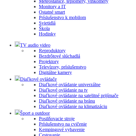
Meteostanice, teplomery, vlhkomery
Monitory a IT
Ostatné smart
Príslušenstvo k mobilom
Svietidlá
Škola
Hodinky
TV audio video
Reproduktory
Bezdrôtové slúchadlá
Projektory
Televízory, príslušenstvo
Digitálne kamery
Diaľkové ovládače
Diaľkové ovládanie univerzálne
Diaľkové ovládanie na tv
Diaľkové ovládanie na satelitné prijímače
Diaľkové ovládanie na bránu
Diaľkové ovládanie na klimatizáciu
Šport a outdoor
Posilňovacie stroje
Príslušenstvo na cvičenie
Kempingové vybavenie
Cestovanie