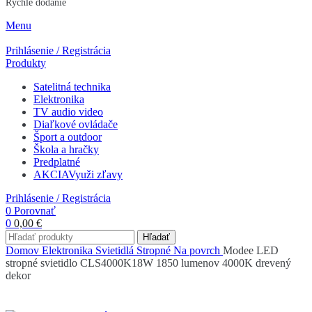
Rýchle dodanie
Menu
Prihlásenie / Registrácia
Produkty
Satelitná technika
Elektronika
TV audio video
Diaľkové ovládače
Šport a outdoor
Škola a hračky
Predplatné
AKCIA
Využi zľavy
Prihlásenie / Registrácia
0
Porovnať
0
0,00
€
Hľadať
Domov
Elektronika
Svietidlá
Stropné
Na povrch
Modee LED
stropné svietidlo CLS4000K18W 1850 lumenov 4000K drevený
dekor