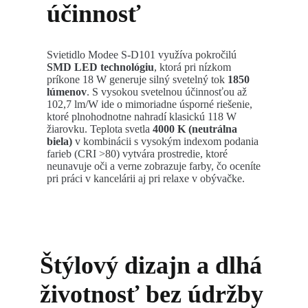
účinnosť
Svietidlo Modee S-D101 využíva pokročilú
SMD LED technológiu
, ktorá pri nízkom
príkone 18 W generuje silný svetelný tok
1850
lúmenov
. S vysokou svetelnou účinnosťou až
102,7 lm/W ide o mimoriadne úsporné riešenie,
ktoré plnohodnotne nahradí klasickú 118 W
žiarovku. Teplota svetla
4000 K (neutrálna
biela)
v kombinácii s vysokým indexom podania
farieb (CRI >80) vytvára prostredie, ktoré
neunavuje oči a verne zobrazuje farby, čo oceníte
pri práci v kancelárii aj pri relaxe v obývačke.
Štýlový dizajn a dlhá
životnosť bez údržby