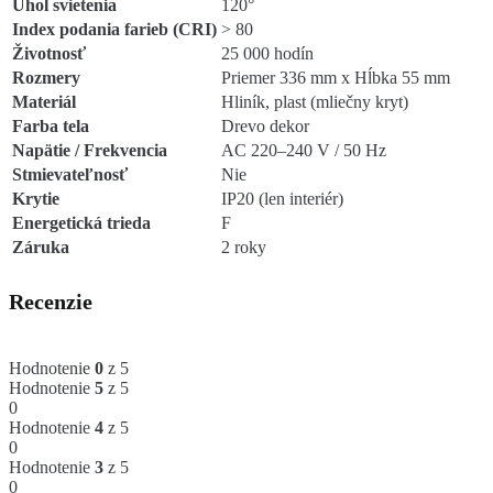
Uhol svietenia
120°
Index podania farieb (CRI)
> 80
Životnosť
25 000 hodín
Rozmery
Priemer 336 mm x Hĺbka 55 mm
Materiál
Hliník, plast (mliečny kryt)
Farba tela
Drevo dekor
Napätie / Frekvencia
AC 220–240 V / 50 Hz
Stmievateľnosť
Nie
Krytie
IP20 (len interiér)
Energetická trieda
F
Záruka
2 roky
Recenzie
Hodnotenie
0
z 5
Hodnotenie
5
z 5
0
Hodnotenie
4
z 5
0
Hodnotenie
3
z 5
0