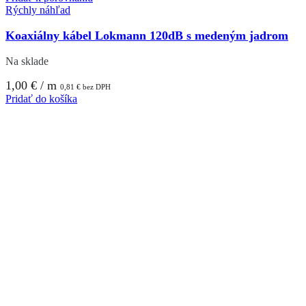
Rýchly náhľad
Koaxiálny kábel Lokmann 120dB s medeným jadrom
Na sklade
1,00
€
/ m
0,81
€
bez DPH
Pridať do košíka