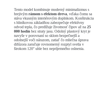
Tento model kombinuje moderný minimalizmus s
hrejivým
rámom s efektom dreva
, vďaka čomu sa
stáva vkusným interiérovým doplnkom. Konštrukcia
s hliníkovou základňou zabezpečuje efektívny
odvod tepla, čo predlžuje životnosť čipov až na
25
000 hodín
bez straty jasu. Odolný plastový kryt je
navyše v porovnaní so sklom bezpečnejší a
odolnejší voči nárazom, zatiaľ čo mliečna úprava
difúzora zaručuje rovnomerný rozptyl svetla v
širokom 120° uhle bez nepríjemného oslnenia.