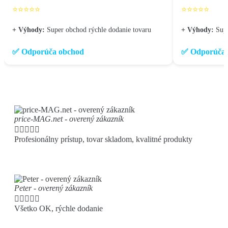
⭐⭐⭐⭐⭐
⭐⭐⭐⭐⭐
+ Výhody:
Super obchod rýchle dodanie tovaru
+ Výhody:
Sup
✅ Odporúča obchod
✅ Odporúča 
price-MAG.net - overený zákazník





Profesionálny prístup, tovar skladom, kvalitné produkty
Peter - overený zákazník





Všetko OK, rýchle dodanie