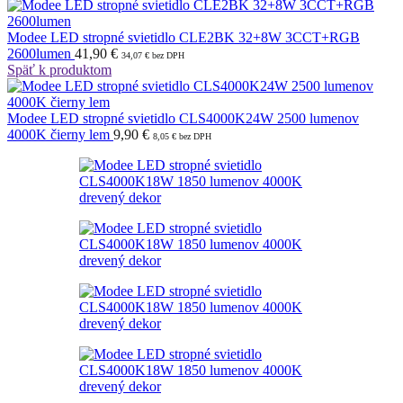
Modee LED stropné svietidlo CLE2BK 32+8W 3CCT+RGB
2600lumen
41,90
€
34,07
€
bez DPH
Späť k produktom
Modee LED stropné svietidlo CLS4000K24W 2500 lumenov
4000K čierny lem
9,90
€
8,05
€
bez DPH