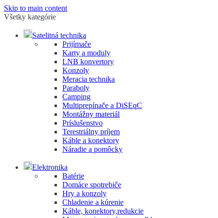
Skip to main content
Všetky kategórie
Satelitná technika
Prijímače
Karty a moduly
LNB konvertory
Konzoly
Meracia technika
Paraboly
Camping
Multiprepínače a DiSEqC
Montážny materiál
Príslušenstvo
Terestriálny príjem
Káble a konektory
Náradie a pomôcky
Elektronika
Batérie
Domáce spotrebiče
Hry a konzoly
Chladenie a kúrenie
Káble, konektory,redukcie