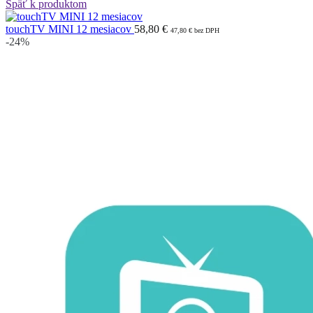
Späť k produktom
touchTV MINI 12 mesiacov
58,80
€
47,80
€
bez DPH
-24%