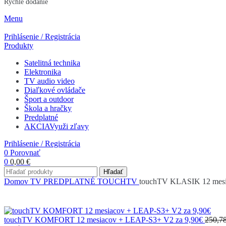
Rýchle dodanie
Menu
Prihlásenie / Registrácia
Produkty
Satelitná technika
Elektronika
TV audio video
Diaľkové ovládače
Šport a outdoor
Škola a hračky
Predplatné
AKCIA
Využi zľavy
Prihlásenie / Registrácia
0
Porovnať
0
0,00
€
Hľadať
Domov
TV PREDPLATNÉ
TOUCHTV
touchTV KLASIK 12 mes
touchTV KOMFORT 12 mesiacov + LEAP-S3+ V2 za 9,90€
250,78