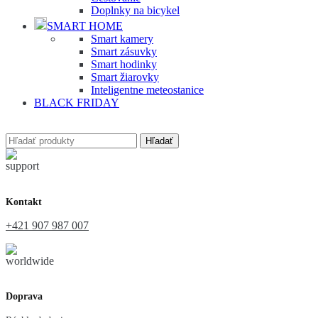
Doplnky na bicykel
SMART HOME
Smart kamery
Smart zásuvky
Smart hodinky
Smart žiarovky
Inteligentne meteostanice
BLACK FRIDAY
Hľadať
Kontakt
+421 907 987 007
Doprava