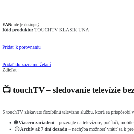
12
mesiacov
+
LEAP-
EAN:
nie je dostupný
UNA
Kód produktu:
TOUCHTV KLASIK UNA
za
9,90€
Pridať k porovnaniu
Pridať do zoznamu želaní
Zdieľať:
📺 touchTV – sledovanie televízie bez
S touchTV získavate flexibilnú televíznu službu, ktorá sa prispôsobí
🌐 Viacero zariadení
– pozerajte na televízore, počítači, mobile 
🕒 Archív až 7 dní dozadu
– nechýba možnosť vrátiť sa k pre