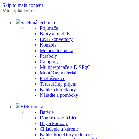
Skip to main content
Všetky kategórie
Satelitná technika
Prijímače
Karty a moduly
LNB konvertory
Konzoly
Meracia technika
Paraboly
Camping
Multiprepínače a DiSEqC
Montážny materiál
Príslušenstvo
Terestriálny príjem
Káble a konektory
Náradie a pomôcky
Elektronika
Batérie
Domáce spotrebiče
Hry a konzoly
Chladenie a kúrenie
Káble, konektory,redukcie