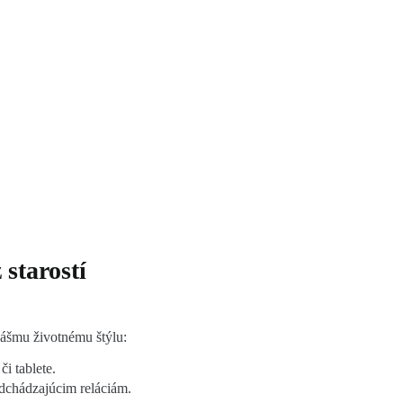
 starostí
 vášmu životnému štýlu:
či tablete.
dchádzajúcim reláciám.