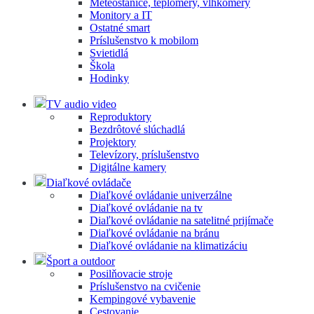
Meteostanice, teplomery, vlhkomery
Monitory a IT
Ostatné smart
Príslušenstvo k mobilom
Svietidlá
Škola
Hodinky
TV audio video
Reproduktory
Bezdrôtové slúchadlá
Projektory
Televízory, príslušenstvo
Digitálne kamery
Diaľkové ovládače
Diaľkové ovládanie univerzálne
Diaľkové ovládanie na tv
Diaľkové ovládanie na satelitné prijímače
Diaľkové ovládanie na bránu
Diaľkové ovládanie na klimatizáciu
Šport a outdoor
Posilňovacie stroje
Príslušenstvo na cvičenie
Kempingové vybavenie
Cestovanie