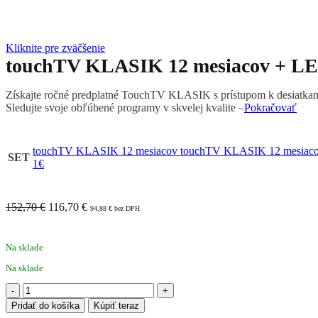
Kliknite pre zväčšenie
touchTV KLASIK 12 mesiacov + LE
Získajte ročné predplatné TouchTV KLASIK s prístupom k desiatka
Sledujte svoje obľúbené programy v skvelej kvalite –
Pokračovať
touchTV KLASIK 12 mesiacov
touchTV KLASIK 12 mesiac
SET
1€
152,70 €
116,70
€
94,88
€
bez DPH
Na sklade
Na sklade
množstvo
touchTV
Pridať do košíka
Kúpiť teraz
KLASIK