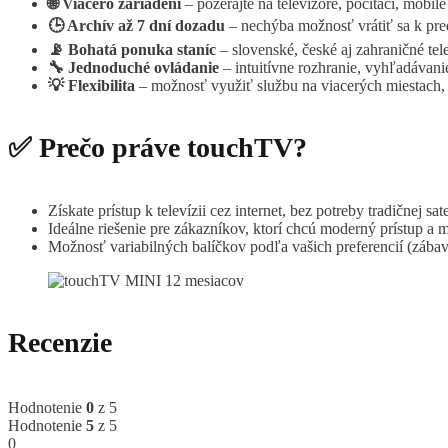
🌐 Viacero zariadení
– pozerajte na televízore, počítači, mobile 
🕒 Archív až 7 dní dozadu
– nechýba možnosť vrátiť sa k pre
📡 Bohatá ponuka staníc
– slovenské, české aj zahraničné tel
🔧 Jednoduché ovládanie
– intuitívne rozhranie, vyhľadávan
💡 Flexibilita
– možnosť využiť službu na viacerých miestach, 
✅ Prečo práve touchTV?
Získate prístup k televízii cez internet, bez potreby tradičnej sat
Ideálne riešenie pre zákazníkov, ktorí chcú moderný prístup a m
Možnosť variabilných balíčkov podľa vašich preferencií (zábav
Recenzie
Hodnotenie
0
z 5
Hodnotenie
5
z 5
0