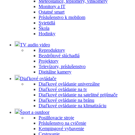
Meteostanice, teplomery, vlhkomery
Monitory a IT
Ostatné smart
Príslušenstvo k mobilom
Svietidlá
Škola
Hodinky
TV audio video
Reproduktory
Bezdrôtové slúchadlá
Projektory
Televízory, príslušenstvo
Digitálne kamery
Diaľkové ovládače
Diaľkové ovládanie univerzálne
Diaľkové ovládanie na tv
Diaľkové ovládanie na satelitné prijímače
Diaľkové ovládanie na bránu
Diaľkové ovládanie na klimatizáciu
Šport a outdoor
Posilňovacie stroje
Príslušenstvo na cvičenie
Kempingové vybavenie
Cestovanie