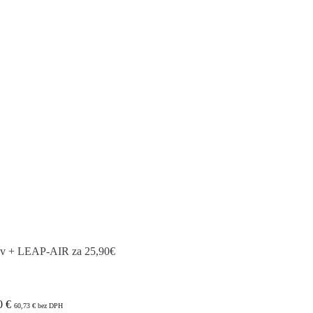
ov + LEAP-AIR za 25,90€
0
€
60,73
€
bez DPH