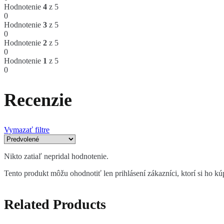
Hodnotenie
4
z 5
0
Hodnotenie
3
z 5
0
Hodnotenie
2
z 5
0
Hodnotenie
1
z 5
0
Recenzie
Vymazať filtre
Nikto zatiaľ nepridal hodnotenie.
Tento produkt môžu ohodnotiť len prihlásení zákazníci, ktorí si ho kúp
Related Products