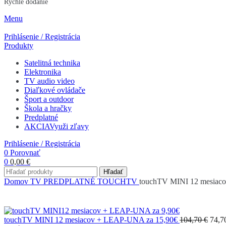
Rýchle dodanie
Menu
Prihlásenie / Registrácia
Produkty
Satelitná technika
Elektronika
TV audio video
Diaľkové ovládače
Šport a outdoor
Škola a hračky
Predplatné
AKCIA
Využi zľavy
Prihlásenie / Registrácia
0
Porovnať
0
0,00
€
Hľadať
Domov
TV PREDPLATNÉ
TOUCHTV
touchTV MINI 12 mesiac
touchTV MINI 12 mesiacov + LEAP-UNA za 15,90€
104,70 €
74,7