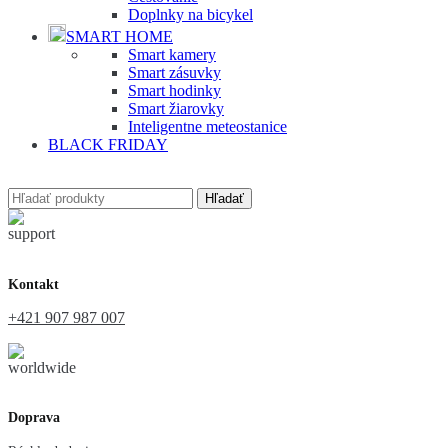
Doplnky na bicykel
SMART HOME
Smart kamery
Smart zásuvky
Smart hodinky
Smart žiarovky
Inteligentne meteostanice
BLACK FRIDAY
Hľadať
Kontakt
+421 907 987 007
Doprava