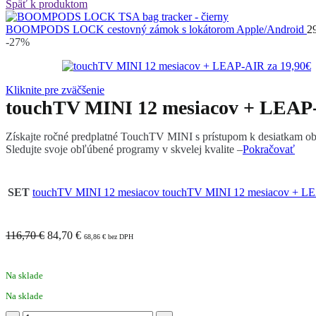
Späť k produktom
BOOMPODS LOCK cestovný zámok s lokátorom Apple/Android
2
-27%
Kliknite pre zväčšenie
touchTV MINI 12 mesiacov + LEAP-
Získajte ročné predplatné TouchTV MINI s prístupom k desiatkam o
Sledujte svoje obľúbené programy v skvelej kvalite –
Pokračovať
SET
touchTV MINI 12 mesiacov
touchTV MINI 12 mesiacov + L
116,70 €
84,70
€
68,86
€
bez DPH
Na sklade
Na sklade