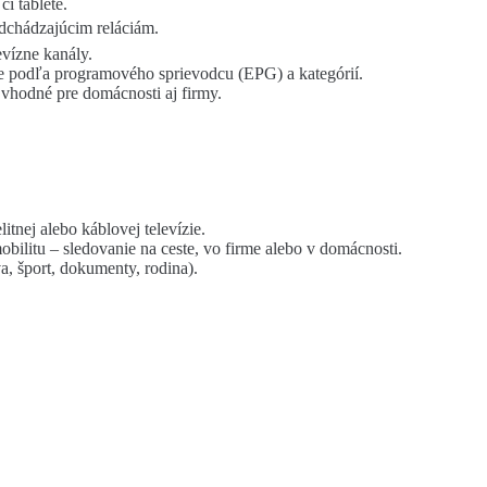
či tablete.
dchádzajúcim reláciám.
evízne kanály.
ie podľa programového sprievodcu (EPG) a kategórií.
vhodné pre domácnosti aj firmy.
elitnej alebo káblovej televízie.
obilitu – sledovanie na ceste, vo firme alebo v domácnosti.
a, šport, dokumenty, rodina).