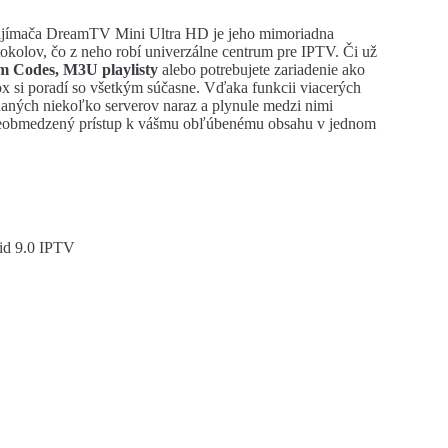
ijímača DreamTV Mini Ultra HD je jeho mimoriadna
tokolov, čo z neho robí univerzálne centrum pre IPTV. Či už
am Codes, M3U playlisty
alebo potrebujete zariadenie ako
box si poradí so všetkým súčasne. Vďaka funkcii viacerých
aných niekoľko serverov naraz a plynule medzi nimi
 neobmedzený prístup k vášmu obľúbenému obsahu v jednom