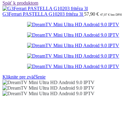
Späť k produktom
G3Ferrari PASTELLA G10203 fritéza 3l
57,90
€
47,07
€
bez DPH
Kliknite pre zväčšenie