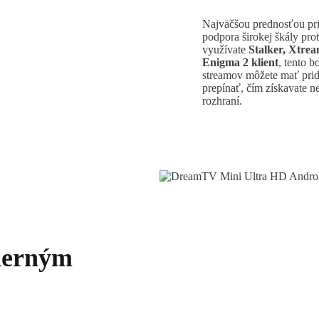
Najväčšou prednosťou pr
podpora širokej škály pro
využívate
Stalker, Xtre
Enigma 2 klient
, tento 
streamov môžete mať prid
prepínať, čím získavate
rozhraní.
derným