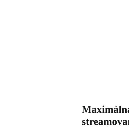
Maximálna 
streamova