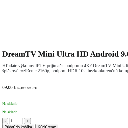
DreamTV Mini Ultra HD Android 9
Hľadáte výkonný IPTV prijímač s podporou 4K? DreamTV Mini Ultra
špičkové rozlíšenie 2160p, podporu HDR 10 a bezkonkurenčnú kompat
69,00
€
56,10
€
bez DPH
Na sklade
Na sklade
množstvo
DreamTV
Pridať do košíka
Kúpiť teraz