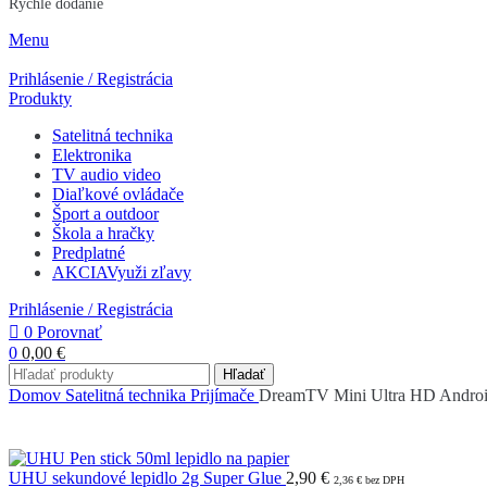
Rýchle dodanie
Menu
Prihlásenie / Registrácia
Produkty
Satelitná technika
Elektronika
TV audio video
Diaľkové ovládače
Šport a outdoor
Škola a hračky
Predplatné
AKCIA
Využi zľavy
Prihlásenie / Registrácia
0
Porovnať
0
0,00
€
Hľadať
Domov
Satelitná technika
Prijímače
DreamTV Mini Ultra HD Androi
UHU sekundové lepidlo 2g Super Glue
2,90
€
2,36
€
bez DPH