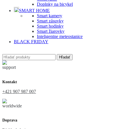
Doplnky na bicykel
SMART HOME
Smart kamery
Smart zásuvky
Smart hodinky
Smart žiarovky
Inteligentne meteostanice
BLACK FRIDAY
Hľadať
Kontakt
+421 907 987 007
Doprava