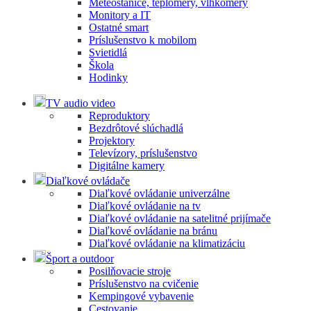
Meteostanice, teplomery, vlhkomery
Monitory a IT
Ostatné smart
Príslušenstvo k mobilom
Svietidlá
Škola
Hodinky
TV audio video
Reproduktory
Bezdrôtové slúchadlá
Projektory
Televízory, príslušenstvo
Digitálne kamery
Diaľkové ovládače
Diaľkové ovládanie univerzálne
Diaľkové ovládanie na tv
Diaľkové ovládanie na satelitné prijímače
Diaľkové ovládanie na bránu
Diaľkové ovládanie na klimatizáciu
Šport a outdoor
Posilňovacie stroje
Príslušenstvo na cvičenie
Kempingové vybavenie
Cestovanie