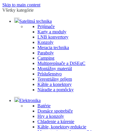
Skip to main content
Všetky kategórie
Satelitná technika
Prijímače
Karty a moduly
LNB konvertory
Konzoly
Meracia technika
Paraboly
Camping
Multiprepínače a DiSEqC
Montážny materiál
Príslušenstvo
Terestriálny príjem
Káble a konektory
Náradie a pomôcky
Elektronika
Batérie
Domáce spotrebiče
Hry a konzoly
Chladenie a kúrenie
Káble, konektory,redukcie