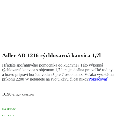
Adler AD 1216 rýchlovarná kanvica 1,7l
Hľadáte spoľahlivého pomocníka do kuchyne? Táto výkonná
rýchlovarná kanvica s objemom 1,7 litra je ideálna pre veľké rodiny
a hravo pripraví horúcu vodu až pre 7 osôb naraz. Vďaka vysokému
príkonu 2200 W nebudete na svoju kávu či čaj nikdy
Pokračovať
16,90
€
13,74
€
bez DPH
Na sklade