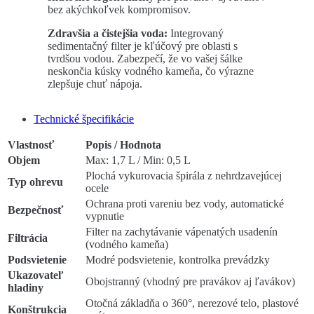
bez akýchkoľvek kompromisov.
Zdravšia a čistejšia voda:
Integrovaný
sedimentačný filter je kľúčový pre oblasti s
tvrdšou vodou. Zabezpečí, že vo vašej šálke
neskončia kúsky vodného kameňa, čo výrazne
zlepšuje chuť nápoja.
Technické špecifikácie
Vlastnosť
Popis / Hodnota
Objem
Max: 1,7 L / Min: 0,5 L
Plochá vykurovacia špirála z nehrdzavejúcej
Typ ohrevu
ocele
Ochrana proti vareniu bez vody, automatické
Bezpečnosť
vypnutie
Filter na zachytávanie vápenatých usadenín
Filtrácia
(vodného kameňa)
Podsvietenie
Modré podsvietenie, kontrolka prevádzky
Ukazovateľ
Obojstranný (vhodný pre pravákov aj ľavákov)
hladiny
Otočná základňa o 360°, nerezové telo, plastové
Konštrukcia