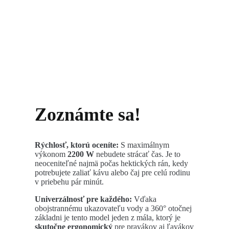
Zoznámte sa!
Rýchlosť, ktorú oceníte:
S maximálnym
výkonom
2200 W
nebudete strácať čas. Je to
neoceniteľné najmä počas hektických rán, kedy
potrebujete zaliať kávu alebo čaj pre celú rodinu
v priebehu pár minút.
Univerzálnosť pre každého:
Vďaka
obojstrannému ukazovateľu vody a 360° otočnej
základni je tento model jeden z mála, ktorý je
skutočne ergonomický
pre pravákov aj ľavákov