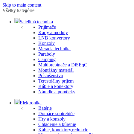
Skip to main content
Všetky kategórie
Satelitná technika
Prijímače
Karty a moduly
LNB konvertory
Konzoly
Meracia technika
Paraboly
Camping
Multiprepínače a DiSEqC
Montážny materiál
Príslušenstvo
Terestriálny príjem
Káble a konektory
Náradie a pomôcky
Elektronika
Batérie
Domáce spotrebiče
Hry a konzoly
Chladenie a kúrenie
Káble, konektory,redukcie