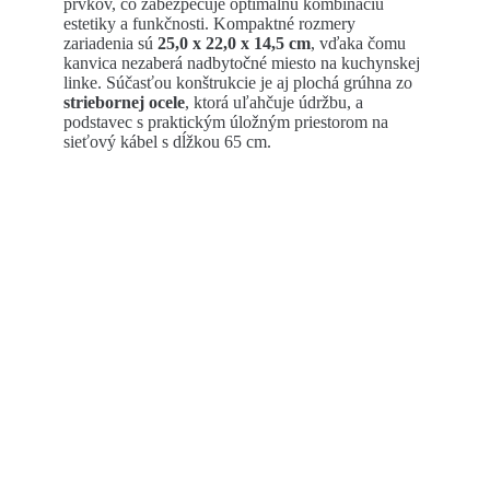
prvkov, čo zabezpečuje optimálnu kombináciu
estetiky a funkčnosti. Kompaktné rozmery
zariadenia sú
25,0 x 22,0 x 14,5 cm
, vďaka čomu
kanvica nezaberá nadbytočné miesto na kuchynskej
linke. Súčasťou konštrukcie je aj plochá grúhna zo
striebornej ocele
, ktorá uľahčuje údržbu, a
podstavec s praktickým úložným priestorom na
sieťový kábel s dĺžkou 65 cm.