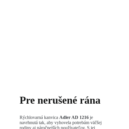
Pre nerušené rána
Rýchlovarná kanvica
Adler AD 1216
je
navrhnutá tak, aby vyhovela potrebám väčšej
rodiny aj náročnejších používateľov. S jej