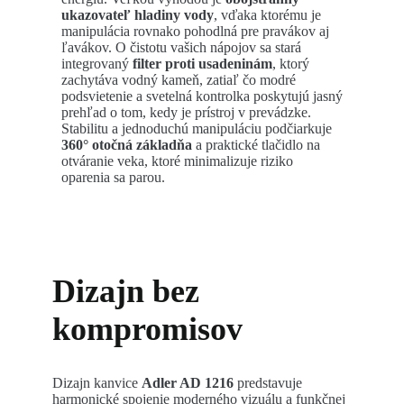
ukazovateľ hladiny vody
, vďaka ktorému je
manipulácia rovnako pohodlná pre pravákov aj
ľavákov. O čistotu vašich nápojov sa stará
integrovaný
filter proti usadeninám
, ktorý
zachytáva vodný kameň, zatiaľ čo modré
podsvietenie a svetelná kontrolka poskytujú jasný
prehľad o tom, kedy je prístroj v prevádzke.
Stabilitu a jednoduchú manipuláciu podčiarkuje
360° otočná základňa
a praktické tlačidlo na
otváranie veka, ktoré minimalizuje riziko
oparenia sa parou.
Dizajn bez
kompromisov
Dizajn kanvice
Adler AD 1216
predstavuje
harmonické spojenie moderného vizuálu a funkčnej