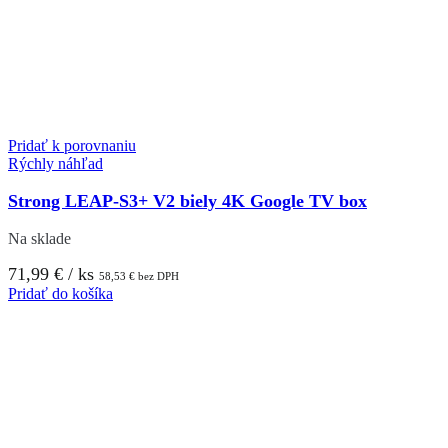
Pridať k porovnaniu
Rýchly náhľad
Strong LEAP-S3+ V2 biely 4K Google TV box
Na sklade
71,99
€
/ ks
58,53
€
bez DPH
Pridať do košíka