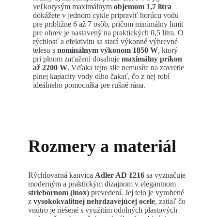
veľkorysým maximálnym
objemom 1,7 litra
dokážete v jednom cykle pripraviť horúcu vodu
pre približne 6 až 7 osôb, pričom minimálny limit
pre ohrev je nastavený na praktických 0,5 litra. O
rýchlosť a efektivitu sa stará výkonné výhrevné
teleso s
nominálnym výkonom 1850 W
, ktorý
pri plnom zaťažení dosahuje
maximálny príkon
až 2200 W
. Vďaka tejto sile nemusíte na zovretie
plnej kapacity vody dlho čakať, čo z nej robí
ideálneho pomocníka pre rušné rána.
Rozmery a materiál
Rýchlovarná kanvica
Adler AD 1216
sa vyznačuje
moderným a praktickým dizajnom v elegantnom
striebornom (inox)
prevedení. Jej telo je vyrobené
z
vysokokvalitnej nehrdzavejúcej ocele
, zatiaľ čo
vnútro je riešené s využitím odolných plastových