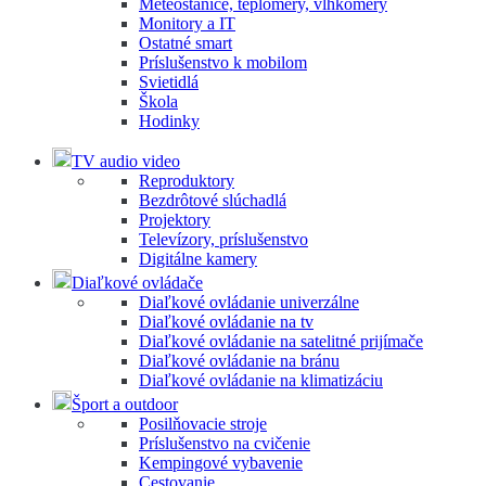
Meteostanice, teplomery, vlhkomery
Monitory a IT
Ostatné smart
Príslušenstvo k mobilom
Svietidlá
Škola
Hodinky
TV audio video
Reproduktory
Bezdrôtové slúchadlá
Projektory
Televízory, príslušenstvo
Digitálne kamery
Diaľkové ovládače
Diaľkové ovládanie univerzálne
Diaľkové ovládanie na tv
Diaľkové ovládanie na satelitné prijímače
Diaľkové ovládanie na bránu
Diaľkové ovládanie na klimatizáciu
Šport a outdoor
Posilňovacie stroje
Príslušenstvo na cvičenie
Kempingové vybavenie
Cestovanie