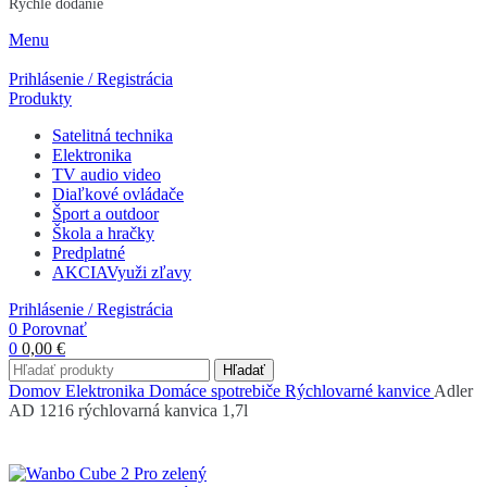
Rýchle dodanie
Menu
Prihlásenie / Registrácia
Produkty
Satelitná technika
Elektronika
TV audio video
Diaľkové ovládače
Šport a outdoor
Škola a hračky
Predplatné
AKCIA
Využi zľavy
Prihlásenie / Registrácia
0
Porovnať
0
0,00
€
Hľadať
Domov
Elektronika
Domáce spotrebiče
Rýchlovarné kanvice
Adler
AD 1216 rýchlovarná kanvica 1,7l