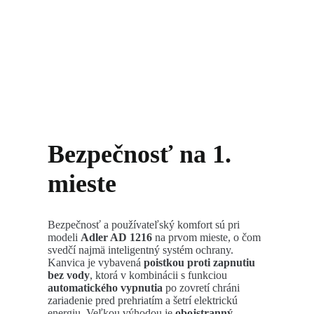
Bezpečnosť na 1.
mieste
Bezpečnosť a používateľský komfort sú pri
modeli
Adler AD 1216
na prvom mieste, o čom
svedčí najmä inteligentný systém ochrany.
Kanvica je vybavená
poistkou proti zapnutiu
bez vody
, ktorá v kombinácii s funkciou
automatického vypnutia
po zovretí chráni
zariadenie pred prehriatím a šetrí elektrickú
energiu. Veľkou výhodou je
obojstranný