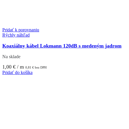
Pridať k porovnaniu
Rýchly náhľad
Koaxiálny kábel Lokmann 120dB s medeným jadrom
Na sklade
1,00
€
/ m
0,81
€
bez DPH
Pridať do košíka