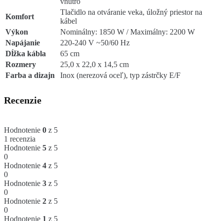
vnútro
Tlačidlo na otváranie veka, úložný priestor na
Komfort
kábel
Výkon
Nominálny: 1850 W / Maximálny: 2200 W
Napájanie
220-240 V ~50/60 Hz
Dĺžka kábla
65 cm
Rozmery
25,0 x 22,0 x 14,5 cm
Farba a dizajn
Inox (nerezová oceľ), typ zástrčky E/F
Recenzie
Hodnotenie
0
z 5
1 recenzia
Hodnotenie
5
z 5
0
Hodnotenie
4
z 5
0
Hodnotenie
3
z 5
0
Hodnotenie
2
z 5
0
Hodnotenie
1
z 5