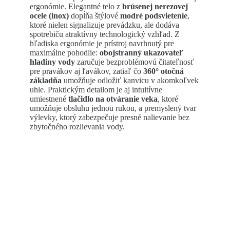
ergonómie. Elegantné telo z
brúsenej nerezovej
ocele (inox)
dopĺňa štýlové
modré podsvietenie
,
ktoré nielen signalizuje prevádzku, ale dodáva
spotrebiču atraktívny technologický vzhľad. Z
hľadiska ergonómie je prístroj navrhnutý pre
maximálne pohodlie:
obojstranný ukazovateľ
hladiny vody
zaručuje bezproblémovú čitateľnosť
pre pravákov aj ľavákov, zatiaľ čo
360° otočná
základňa
umožňuje odložiť kanvicu v akomkoľvek
uhle. Praktickým detailom je aj intuitívne
umiestnené
tlačidlo na otváranie veka
, ktoré
umožňuje obsluhu jednou rukou, a premyslený tvar
výlevky, ktorý zabezpečuje presné nalievanie bez
zbytočného rozlievania vody.