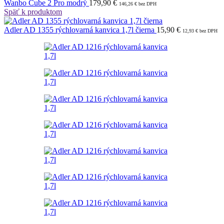
Wanbo Cube 2 Pro modrý
179,90
€
146,26
€
bez DPH
Späť k produktom
Adler AD 1355 rýchlovarná kanvica 1,7l čierna
15,90
€
12,93
€
bez DPH