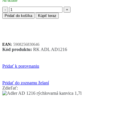
Na sklade
množstvo
Adler
Pridať do košíka
Kúpiť teraz
AD
1216
rýchlovarná
kanvica
1,7l
EAN:
5908256830646
Kód produktu:
RK ADL AD1216
Pridať k porovnaniu
Pridať do zoznamu želaní
Zdieľať: