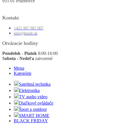
955 01 Práznovce
Kontakt
+421 907 987 007
info@bendr.sk
Otváracie hodiny
Pondelok - Piatok
8:00-16:00
Sobota - Nedeľa
zatvorené
Menu
Kategórie
Satelitná technika
Elektronika
TV audio video
Diaľkové ovládače
Šport a outdoor
SMART HOME
BLACK FRIDAY