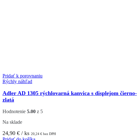
Pridať k porovnaniu
Rýchly náhľad
Adler AD 1305 rýchlovarná kanvica s displejom čierno-
zlatá
Hodnotenie
5.00
z 5
Na sklade
24,90
€
/ ks
20,24
€
bez DPH
Pridať do košíka