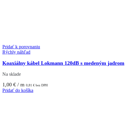
Pridať k porovnaniu
Rýchly náhľad
Koaxiálny kábel Lokmann 120dB s medeným jadrom
Na sklade
1,00
€
/ m
0,81
€
bez DPH
Pridať do košíka