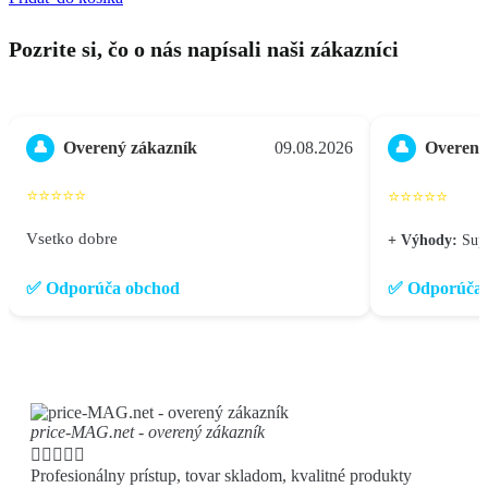
Pozrite si, čo o nás napísali naši zákazníci
Overený zákazník
09.08.2026
Overený
👤
👤
⭐⭐⭐⭐⭐
⭐⭐⭐⭐⭐
Vsetko dobre
+ Výhody:
Supe
✅ Odporúča obchod
✅ Odporúča 
price-MAG.net - overený zákazník





Profesionálny prístup, tovar skladom, kvalitné produkty