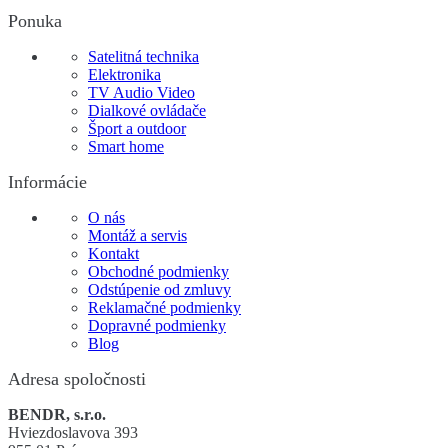
Ponuka
Satelitná technika
Elektronika
TV Audio Video
Dialkové ovládače
Šport a outdoor
Smart home
Informácie
O nás
Montáž a servis
Kontakt
Obchodné podmienky
Odstúpenie od zmluvy
Reklamačné podmienky
Dopravné podmienky
Blog
Adresa spoločnosti
BENDR, s.r.o.
Hviezdoslavova 393