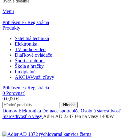
Rýchle dodanie
Menu
Prihlásenie / Registrácia
Produkty
Satelitná technika
Elektronika
TV audio video
Diaľkové ovládače
Šport a outdoor
Škola a hračky
Predplatné
AKCIA
Využi zľavy
Prihlásenie / Registrácia
0
Porovnať
0
0,00
€
Hľadať
Domov
Elektronika
Domáce spotrebiče
Osobná starostlivosť
Starostlivosť o vlasy
Adler AD 2247 fén na vlasy 1400W