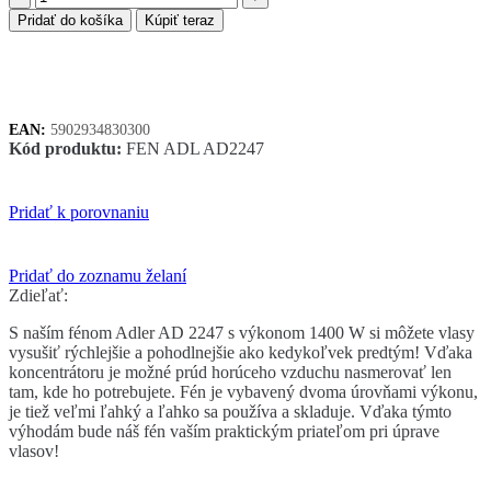
Adler
Pridať do košíka
Kúpiť teraz
AD
2247
fén
na
vlasy
EAN:
5902934830300
1400W
Kód produktu:
FEN ADL AD2247
Pridať k porovnaniu
Pridať do zoznamu želaní
Zdieľať:
S naším fénom Adler AD 2247 s výkonom 1400 W si môžete vlasy
vysušiť rýchlejšie a pohodlnejšie ako kedykoľvek predtým! Vďaka
koncentrátoru je možné prúd horúceho vzduchu nasmerovať len
tam, kde ho potrebujete. Fén je vybavený dvoma úrovňami výkonu,
je tiež veľmi ľahký a ľahko sa používa a skladuje. Vďaka týmto
výhodám bude náš fén vaším praktickým priateľom pri úprave
vlasov!