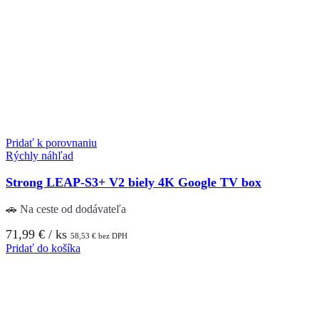
Pridať k porovnaniu
Rýchly náhľad
Strong LEAP-S3+ V2 biely 4K Google TV box
🚗 Na ceste od dodávateľa
71,99
€
/ ks
58,53
€
bez DPH
Pridať do košíka