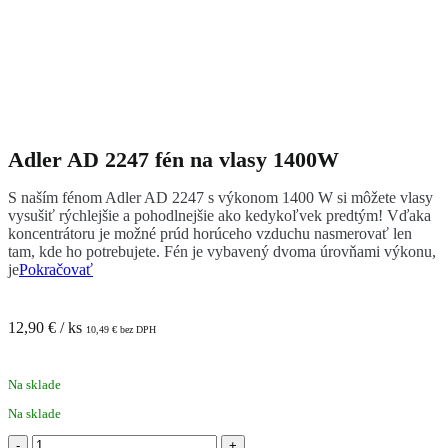
Adler AD 2247 fén na vlasy 1400W
S naším fénom Adler AD 2247 s výkonom 1400 W si môžete vlasy
vysušiť rýchlejšie a pohodlnejšie ako kedykoľvek predtým! Vďaka
koncentrátoru je možné prúd horúceho vzduchu nasmerovať len
tam, kde ho potrebujete. Fén je vybavený dvoma úrovňami výkonu,
je
Pokračovať
12,90
€
/ ks
10,49
€
bez DPH
Na sklade
Na sklade
množstvo