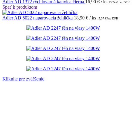
Adler AD 1372 rýchlovarná kanvica čierna
16,90
€
/ ks
13,74
€
bez DPH
Späť k produktom
Adler AD 5022 naparovacia žehlička
18,90
€
/ ks
15,37
€
bez DPH
Kliknite pre zväčšenie