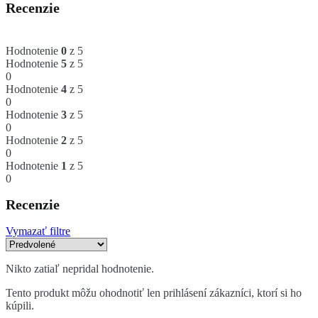
Recenzie
Hodnotenie
0
z 5
Hodnotenie
5
z 5
0
Hodnotenie
4
z 5
0
Hodnotenie
3
z 5
0
Hodnotenie
2
z 5
0
Hodnotenie
1
z 5
0
Recenzie
Vymazať filtre
Nikto zatiaľ nepridal hodnotenie.
Tento produkt môžu ohodnotiť len prihlásení zákazníci, ktorí si ho
kúpili.