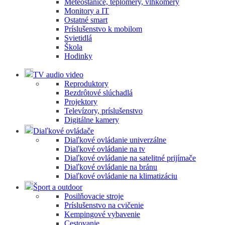
Meteostanice, teplomery, vlhkomery
Monitory a IT
Ostatné smart
Príslušenstvo k mobilom
Svietidlá
Škola
Hodinky
TV audio video
Reproduktory
Bezdrôtové slúchadlá
Projektory
Televízory, príslušenstvo
Digitálne kamery
Diaľkové ovládače
Diaľkové ovládanie univerzálne
Diaľkové ovládanie na tv
Diaľkové ovládanie na satelitné prijímače
Diaľkové ovládanie na bránu
Diaľkové ovládanie na klimatizáciu
Šport a outdoor
Posilňovacie stroje
Príslušenstvo na cvičenie
Kempingové vybavenie
Cestovanie