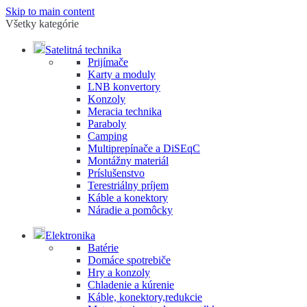
Skip to main content
Všetky kategórie
Satelitná technika
Prijímače
Karty a moduly
LNB konvertory
Konzoly
Meracia technika
Paraboly
Camping
Multiprepínače a DiSEqC
Montážny materiál
Príslušenstvo
Terestriálny príjem
Káble a konektory
Náradie a pomôcky
Elektronika
Batérie
Domáce spotrebiče
Hry a konzoly
Chladenie a kúrenie
Káble, konektory,redukcie