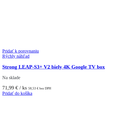
Pridať k porovnaniu
Rýchly náhľad
Strong LEAP-S3+ V2 biely 4K Google TV box
Na sklade
71,99
€
/ ks
58,53
€
bez DPH
Pridať do košíka