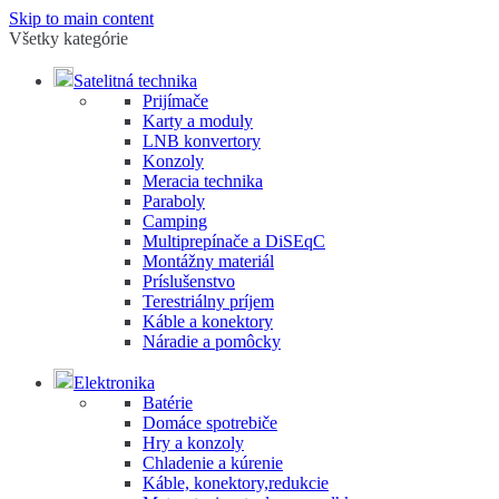
Skip to main content
Všetky kategórie
Satelitná technika
Prijímače
Karty a moduly
LNB konvertory
Konzoly
Meracia technika
Paraboly
Camping
Multiprepínače a DiSEqC
Montážny materiál
Príslušenstvo
Terestriálny príjem
Káble a konektory
Náradie a pomôcky
Elektronika
Batérie
Domáce spotrebiče
Hry a konzoly
Chladenie a kúrenie
Káble, konektory,redukcie