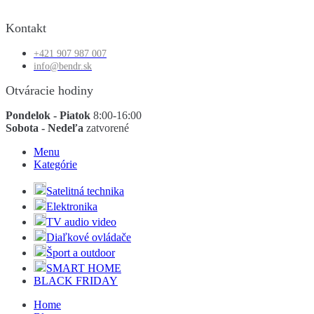
Kontakt
+421 907 987 007
info@bendr.sk
Otváracie hodiny
Pondelok - Piatok
8:00-16:00
Sobota - Nedeľa
zatvorené
Menu
Kategórie
Satelitná technika
Elektronika
TV audio video
Diaľkové ovládače
Šport a outdoor
SMART HOME
BLACK FRIDAY
Home