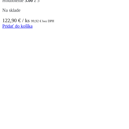
Hodnotenie
5.00
z 5
Na sklade
122,90
€
/ ks
99,92
€
bez DPH
Pridať do košíka