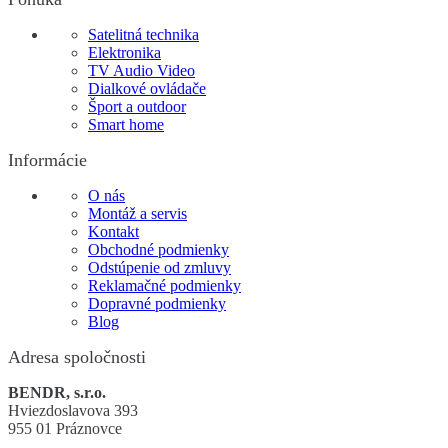
Satelitná technika
Elektronika
TV Audio Video
Dialkové ovládače
Šport a outdoor
Smart home
Informácie
O nás
Montáž a servis
Kontakt
Obchodné podmienky
Odstúpenie od zmluvy
Reklamačné podmienky
Dopravné podmienky
Blog
Adresa spoločnosti
BENDR, s.r.o.
Hviezdoslavova 393
955 01 Práznovce