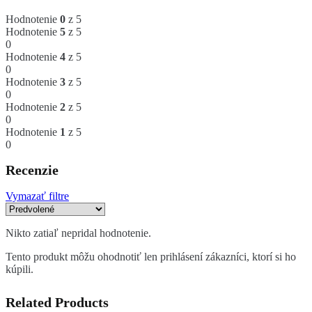
Hodnotenie
0
z 5
Hodnotenie
5
z 5
0
Hodnotenie
4
z 5
0
Hodnotenie
3
z 5
0
Hodnotenie
2
z 5
0
Hodnotenie
1
z 5
0
Recenzie
Vymazať filtre
Nikto zatiaľ nepridal hodnotenie.
Tento produkt môžu ohodnotiť len prihlásení zákazníci, ktorí si ho
kúpili.
Related Products