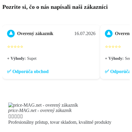
Pozrite si, čo o nás napísali naši zákazníci
Overený zákazník
16.07.2026
Overený
👤
👤
⭐⭐⭐⭐⭐
⭐⭐⭐⭐⭐
+ Výhody:
Supet
+ Výhody:
Seri
✅ Odporúča obchod
✅ Odporúča 
price-MAG.net - overený zákazník





Profesionálny prístup, tovar skladom, kvalitné produkty