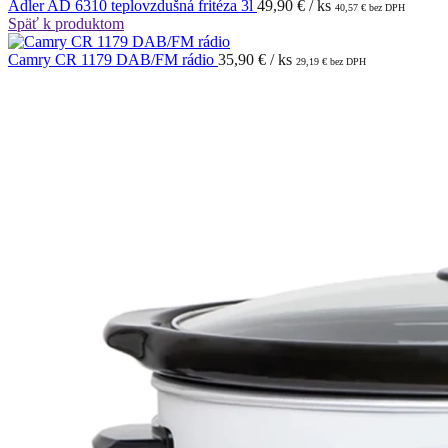
Adler AD 6310 teplovzdušná fritéza 3l
49,90
€
/ ks
40,57
€
bez DPH
Späť k produktom
Camry CR 1179 DAB/FM rádio
35,90
€
/ ks
29,19
€
bez DPH