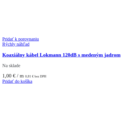
Pridať k porovnaniu
Rýchly náhľad
Koaxiálny kábel Lokmann 120dB s medeným jadrom
Na sklade
1,00
€
/ m
0,81
€
bez DPH
Pridať do košíka