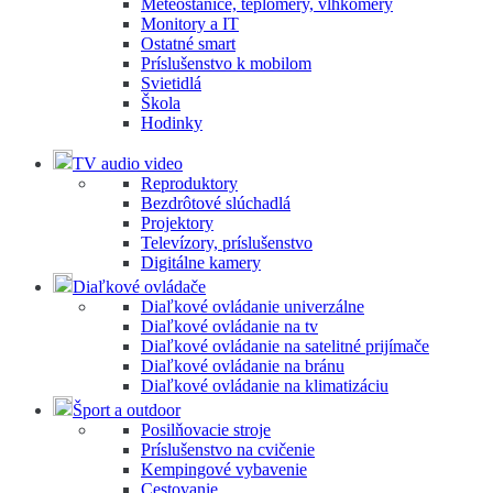
Meteostanice, teplomery, vlhkomery
Monitory a IT
Ostatné smart
Príslušenstvo k mobilom
Svietidlá
Škola
Hodinky
TV audio video
Reproduktory
Bezdrôtové slúchadlá
Projektory
Televízory, príslušenstvo
Digitálne kamery
Diaľkové ovládače
Diaľkové ovládanie univerzálne
Diaľkové ovládanie na tv
Diaľkové ovládanie na satelitné prijímače
Diaľkové ovládanie na bránu
Diaľkové ovládanie na klimatizáciu
Šport a outdoor
Posilňovacie stroje
Príslušenstvo na cvičenie
Kempingové vybavenie
Cestovanie