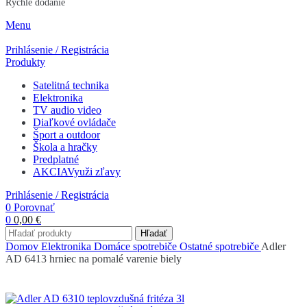
Rýchle dodanie
Menu
Prihlásenie / Registrácia
Produkty
Satelitná technika
Elektronika
TV audio video
Diaľkové ovládače
Šport a outdoor
Škola a hračky
Predplatné
AKCIA
Využi zľavy
Prihlásenie / Registrácia
0
Porovnať
0
0,00
€
Hľadať
Domov
Elektronika
Domáce spotrebiče
Ostatné spotrebiče
Adler
AD 6413 hrniec na pomalé varenie biely