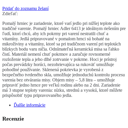
Pridať do zoznamu želaní
Zdieľať:
Pomalý hrniec je zariadenie, ktoré varí jedlo pri nižšej teplote ako
tradičné varenie. Pomalý hrniec Adler 6413 je ideálnym riešením pre
ľudí, ktorí chcú, aby ich pokrmy pri varení nestratili chuť a
vitamíny. Jedlá pripravované v pomalom hrnci sú bohaté na
mikroživiny a vitamíny, ktoré sa pri tradičnom varení pri teplotách
blízkych bodu varu ničia. Odnímateľná keramická misa sa ľahko
čistí. Materiál nemení chuť pokrmov a zaručuje rovnomerné
rozloženie tepla a jeho dlhé zotrvanie v pokrme. Hoci je prístroj
počas prevádzky horúci, nezohrievajúca sa rukoväť umožňuje
pohodlné používanie. Sklenená pokrievka je vyrobená z
bezpečného tvrdeného skla, umožňuje jednoduchú kontrolu procesu
varenia bez otvárania misy. Objem misy – 5,8 litra – umožňuje
pripraviť jedno hrnce pre veľkú rodinu alebo na 2 dni. Zariadenie
má 3 stupne teploty varenia: nízku, strednú a vysokú, ktoré môžete
prispôsobiť typu pripravovaného jedla.
Ďalšie informácie
Recenzie