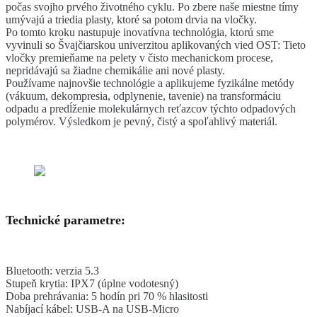
počas svojho prvého životného cyklu. Po zbere naše miestne tímy
umývajú a triedia plasty, ktoré sa potom drvia na vločky.
Po tomto kroku nastupuje inovatívna technológia, ktorú sme
vyvinuli so Švajčiarskou univerzitou aplikovaných vied OST: Tieto
vločky premieňame na pelety v čisto mechanickom procese,
nepridávajú sa žiadne chemikálie ani nové plasty.
Používame najnovšie technológie a aplikujeme fyzikálne metódy
(vákuum, dekompresia, odplynenie, tavenie) na transformáciu
odpadu a predĺženie molekulárnych reťazcov týchto odpadových
polymérov. Výsledkom je pevný, čistý a spoľahlivý materiál.
Technické parametre:
Bluetooth: verzia 5.3
Stupeň krytia: IPX7 (úplne vodotesný)
Doba prehrávania: 5 hodín pri 70 % hlasitosti
Nabíjací kábel: USB-A na USB-Micro