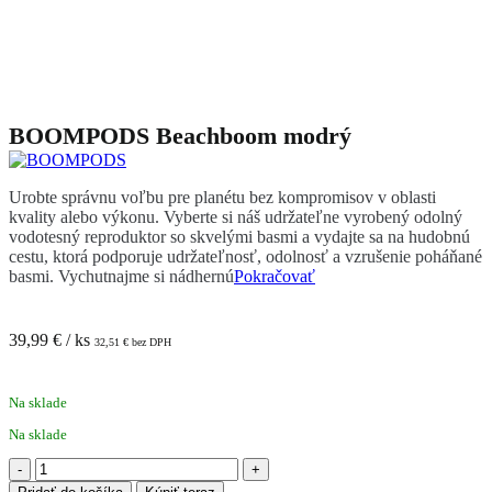
BOOMPODS Beachboom modrý
Urobte správnu voľbu pre planétu bez kompromisov v oblasti
kvality alebo výkonu. Vyberte si náš udržateľne vyrobený odolný
vodotesný reproduktor so skvelými basmi a vydajte sa na hudobnú
cestu, ktorá podporuje udržateľnosť, odolnosť a vzrušenie poháňané
basmi. Vychutnajme si nádhernú
Pokračovať
39,99
€
/ ks
32,51
€
bez DPH
Na sklade
Na sklade
množstvo
BOOMPODS