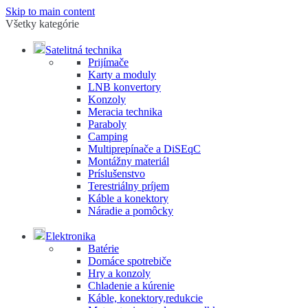
Skip to main content
Všetky kategórie
Satelitná technika
Prijímače
Karty a moduly
LNB konvertory
Konzoly
Meracia technika
Paraboly
Camping
Multiprepínače a DiSEqC
Montážny materiál
Príslušenstvo
Terestriálny príjem
Káble a konektory
Náradie a pomôcky
Elektronika
Batérie
Domáce spotrebiče
Hry a konzoly
Chladenie a kúrenie
Káble, konektory,redukcie