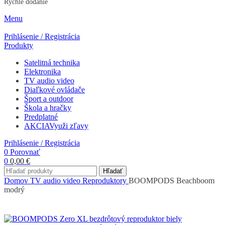
Rýchle dodanie
Menu
Prihlásenie / Registrácia
Produkty
Satelitná technika
Elektronika
TV audio video
Diaľkové ovládače
Šport a outdoor
Škola a hračky
Predplatné
AKCIA
Využi zľavy
Prihlásenie / Registrácia
0
Porovnať
0
0,00
€
Hľadať
Domov
TV audio video
Reproduktory
BOOMPODS Beachboom
modrý