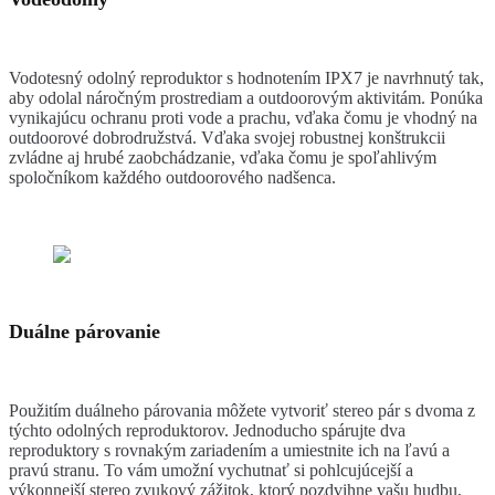
Vodotesný odolný reproduktor s hodnotením IPX7 je navrhnutý tak,
aby odolal náročným prostrediam a outdoorovým aktivitám. Ponúka
vynikajúcu ochranu proti vode a prachu, vďaka čomu je vhodný na
outdoorové dobrodružstvá. Vďaka svojej robustnej konštrukcii
zvládne aj hrubé zaobchádzanie, vďaka čomu je spoľahlivým
spoločníkom každého outdoorového nadšenca.
Duálne párovanie
Použitím duálneho párovania môžete vytvoriť stereo pár s dvoma z
týchto odolných reproduktorov. Jednoducho spárujte dva
reproduktory s rovnakým zariadením a umiestnite ich na ľavú a
pravú stranu. To vám umožní vychutnať si pohlcujúcejší a
výkonnejší stereo zvukový zážitok, ktorý pozdvihne vašu hudbu,