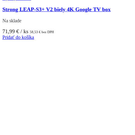
Strong LEAP-S3+ V2 biely 4K Google TV box
Na sklade
71,99
€
/ ks
58,53
€
bez DPH
Pridať do košíka