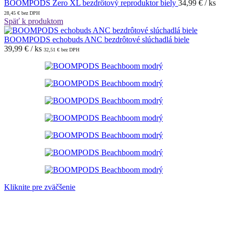
BOOMPODS Zero XL bezdrôtový reproduktor biely
34,99
€
/ ks
28,45
€
bez DPH
Späť k produktom
BOOMPODS echobuds ANC bezdrôtové slúchadlá biele
39,99
€
/ ks
32,51
€
bez DPH
Kliknite pre zväčšenie