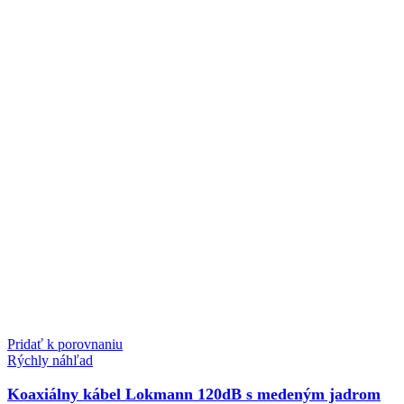
Pridať k porovnaniu
Rýchly náhľad
Koaxiálny kábel Lokmann 120dB s medeným jadrom