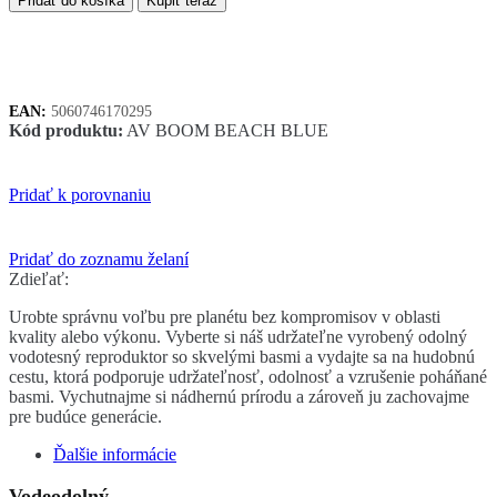
Pridať do košíka
Kúpiť teraz
Beachboom
modrý
EAN:
5060746170295
Kód produktu:
AV BOOM BEACH BLUE
Pridať k porovnaniu
Pridať do zoznamu želaní
Zdieľať:
Urobte správnu voľbu pre planétu bez kompromisov v oblasti
kvality alebo výkonu. Vyberte si náš udržateľne vyrobený odolný
vodotesný reproduktor so skvelými basmi a vydajte sa na hudobnú
cestu, ktorá podporuje udržateľnosť, odolnosť a vzrušenie poháňané
basmi. Vychutnajme si nádhernú prírodu a zároveň ju zachovajme
pre budúce generácie.
Ďalšie informácie
Vodeodolný