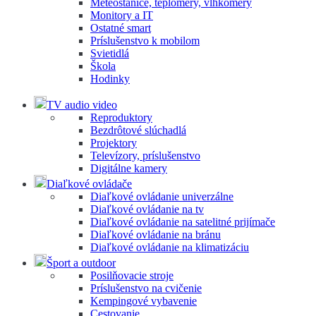
Meteostanice, teplomery, vlhkomery
Monitory a IT
Ostatné smart
Príslušenstvo k mobilom
Svietidlá
Škola
Hodinky
TV audio video
Reproduktory
Bezdrôtové slúchadlá
Projektory
Televízory, príslušenstvo
Digitálne kamery
Diaľkové ovládače
Diaľkové ovládanie univerzálne
Diaľkové ovládanie na tv
Diaľkové ovládanie na satelitné prijímače
Diaľkové ovládanie na bránu
Diaľkové ovládanie na klimatizáciu
Šport a outdoor
Posilňovacie stroje
Príslušenstvo na cvičenie
Kempingové vybavenie
Cestovanie