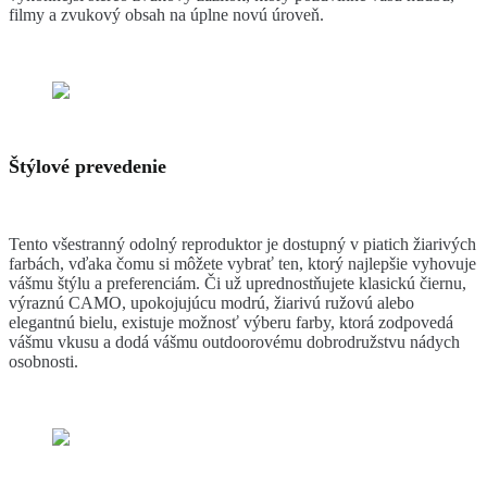
filmy a zvukový obsah na úplne novú úroveň.
Štýlové prevedenie
Tento všestranný odolný reproduktor je dostupný v piatich žiarivých
farbách, vďaka čomu si môžete vybrať ten, ktorý najlepšie vyhovuje
vášmu štýlu a preferenciám. Či už uprednostňujete klasickú čiernu,
výraznú CAMO, upokojujúcu modrú, žiarivú ružovú alebo
elegantnú bielu, existuje možnosť výberu farby, ktorá zodpovedá
vášmu vkusu a dodá vášmu outdoorovému dobrodružstvu nádych
osobnosti.