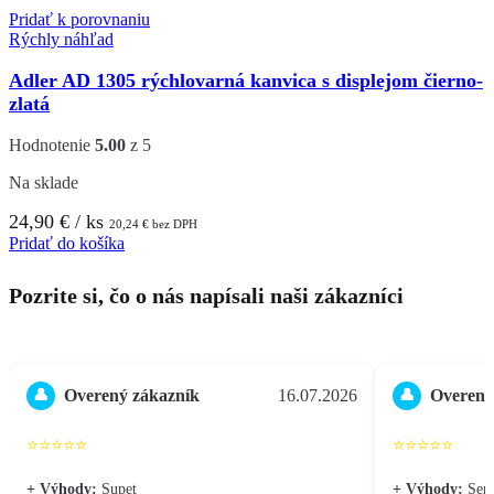
Pridať k porovnaniu
Rýchly náhľad
Adler AD 1305 rýchlovarná kanvica s displejom čierno-
zlatá
Hodnotenie
5.00
z 5
Na sklade
24,90
€
/ ks
20,24
€
bez DPH
Pridať do košíka
Pozrite si, čo o nás napísali naši zákazníci
Overený zákazník
16.07.2026
Overený
👤
👤
⭐⭐⭐⭐⭐
⭐⭐⭐⭐⭐
+ Výhody:
Supet
+ Výhody:
Seri