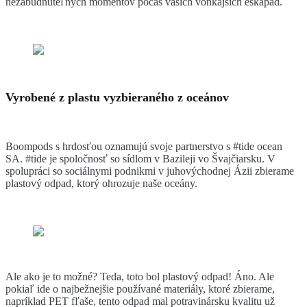
nezabudnuteľných momentov počas vašich vonkajších eskapád.
Vyrobené z plastu vyzbieraného z oceánov
Boompods s hrdosťou oznamujú svoje partnerstvo s #tide ocean
SA. #tide je spoločnosť so sídlom v Bazileji vo Švajčiarsku. V
spolupráci so sociálnymi podnikmi v juhovýchodnej Ázii zbierame
plastový odpad, ktorý ohrozuje naše oceány.
Ale ako je to možné? Teda, toto bol plastový odpad! Áno. Ale
pokiaľ ide o najbežnejšie používané materiály, ktoré zbierame,
napríklad PET fľaše, tento odpad mal potravinársku kvalitu už