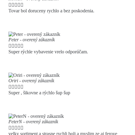





Tovar bol doruceny rychlo a bez poskodenia.
Peter - overený zákazník





Super rýchle vybavenie vrelo odporúčam.
Oriri - overený zákazník





Super , šikovne a rýchlo šup šup
PeterN - overený zákazník





velky sortiment a strasne rychli boli a myslim ze aj ferove