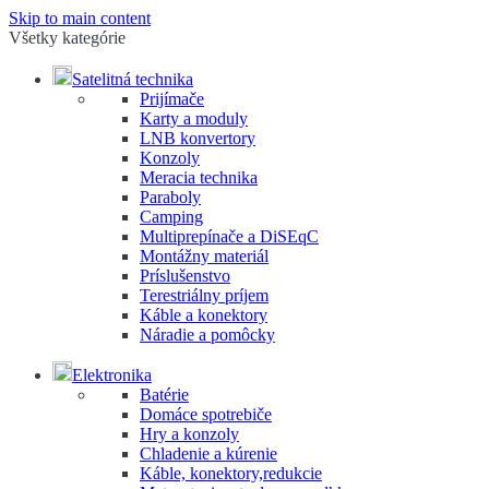
Skip to main content
Všetky kategórie
Satelitná technika
Prijímače
Karty a moduly
LNB konvertory
Konzoly
Meracia technika
Paraboly
Camping
Multiprepínače a DiSEqC
Montážny materiál
Príslušenstvo
Terestriálny príjem
Káble a konektory
Náradie a pomôcky
Elektronika
Batérie
Domáce spotrebiče
Hry a konzoly
Chladenie a kúrenie
Káble, konektory,redukcie