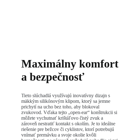
Maximálny komfort
a bezpečnosť
Tieto slúchadlá využívajú inovatívny dizajn s
mäkkým silikónovým klipom, ktorý sa jemne
prichytí na ucho bez toho, aby blokoval
zvukovod. Vďaka tejto „open-ear“ konštrukcii si
môžete vychutnať krištáľovo čistý zvuk a
zároveň nestratiť kontakt s okolím. Je to ideálne
riešenie pre bežcov či cyklistov, ktorí potrebujú
vnímať premávku a svoje okolie kvôli