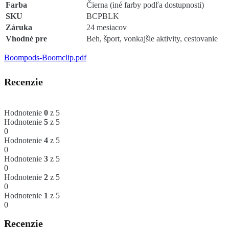
Farba
Čierna (iné farby podľa dostupnosti)
SKU
BCPBLK
Záruka
24 mesiacov
Vhodné pre
Beh, šport, vonkajšie aktivity, cestovanie
Boompods-Boomclip.pdf
Recenzie
Hodnotenie
0
z 5
Hodnotenie
5
z 5
0
Hodnotenie
4
z 5
0
Hodnotenie
3
z 5
0
Hodnotenie
2
z 5
0
Hodnotenie
1
z 5
0
Recenzie