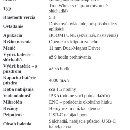
True Wireless Clip-on (otvorené
Typ
slúchadlá)
Bluetooth verzia
5.3
Dotykové ovládanie, prispôsobenie v
Ovládanie
aplikácii
Aplikácia
BOOMTUNE (ekvalizér, nastavenia)
Režim nosenia
Open-ear s klipom za ucho
Menič
11 mm Dual-Magnet Driver
Výdrž batérie –
až 9 hodín prehrávania
slúchadlá
Výdrž batérie – s
až 35 hodín
púzdrom
Kapacita batérie
4000 mAh
púzdra
Doba nabíjania
cca 1,5 hodiny
Vodoodolnosť
IPX5 (odolné voči potu a dažďu)
Mikrofón
ENC – potlačenie okolitého hluku
Režimy
Herný režim / nízka latencia
Pripojenie
USB-C nabíjací port
Slúchadlá, nabíjacie púzdro, USB-C
Obsah balenia
kábel, návod