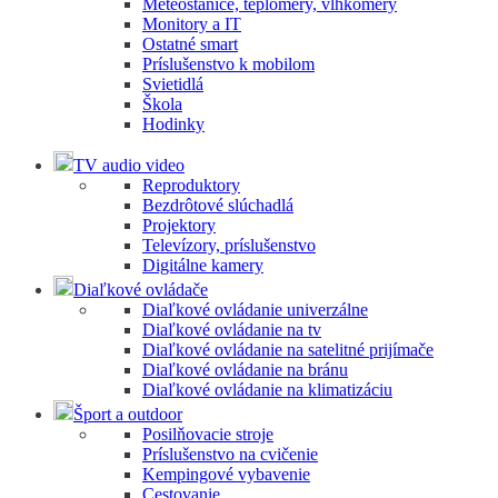
Meteostanice, teplomery, vlhkomery
Monitory a IT
Ostatné smart
Príslušenstvo k mobilom
Svietidlá
Škola
Hodinky
TV audio video
Reproduktory
Bezdrôtové slúchadlá
Projektory
Televízory, príslušenstvo
Digitálne kamery
Diaľkové ovládače
Diaľkové ovládanie univerzálne
Diaľkové ovládanie na tv
Diaľkové ovládanie na satelitné prijímače
Diaľkové ovládanie na bránu
Diaľkové ovládanie na klimatizáciu
Šport a outdoor
Posilňovacie stroje
Príslušenstvo na cvičenie
Kempingové vybavenie
Cestovanie