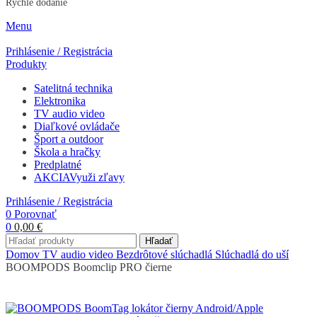
Rýchle dodanie
Menu
Prihlásenie / Registrácia
Produkty
Satelitná technika
Elektronika
TV audio video
Diaľkové ovládače
Šport a outdoor
Škola a hračky
Predplatné
AKCIA
Využi zľavy
Prihlásenie / Registrácia
0
Porovnať
0
0,00
€
Hľadať
Domov
TV audio video
Bezdrôtové slúchadlá
Slúchadlá do uší
BOOMPODS Boomclip PRO čierne