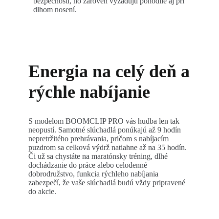
bezpečnosti, no zároveň vyžadujú pohodlie aj pri
dlhom nosení.
Energia na celý deň a
rýchle nabíjanie
S modelom BOOMCLIP PRO vás hudba len tak
neopustí. Samotné slúchadlá ponúkajú až 9 hodín
nepretržitého prehrávania, pričom s nabíjacím
puzdrom sa celková výdrž natiahne až na 35 hodín.
Či už sa chystáte na maratónsky tréning, dlhé
dochádzanie do práce alebo celodenné
dobrodružstvo, funkcia rýchleho nabíjania
zabezpečí, že vaše slúchadlá budú vždy pripravené
do akcie.