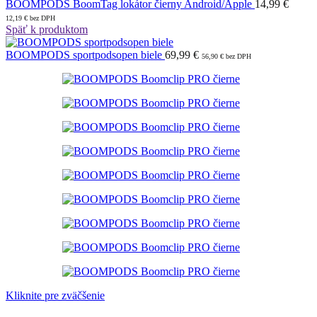
BOOMPODS BoomTag lokátor čierny Android/Apple
14,99
€
12,19
€
bez DPH
Späť k produktom
BOOMPODS sportpodsopen biele
69,99
€
56,90
€
bez DPH
Kliknite pre zväčšenie