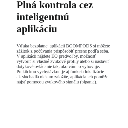
Plná kontrola cez
inteligentnú
aplikáciu
Vďaka bezplatnej aplikácii BOOMPODS si môžete
zážitok z počúvania prispôsobiť presne podľa seba.
V aplikácii nájdete EQ predvoľby, možnosť
vytvoriť si vlastné zvukové profily alebo si nastaviť
dotykové ovládanie tak, ako vám to vyhovuje.
Praktickou vychytávkou je aj funkcia lokalizácie –
ak slúchadlá niekam založíte, aplikácia ich pomôže
nájsť pomocou zvukového signálu (pípania).