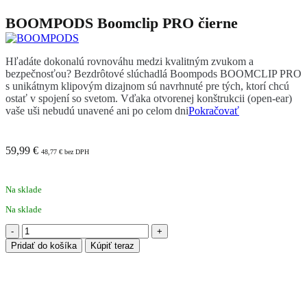
BOOMPODS Boomclip PRO čierne
Hľadáte dokonalú rovnováhu medzi kvalitným zvukom a
bezpečnosťou? Bezdrôtové slúchadlá Boompods BOOMCLIP PRO
s unikátnym klipovým dizajnom sú navrhnuté pre tých, ktorí chcú
ostať v spojení so svetom. Vďaka otvorenej konštrukcii (open-ear)
vaše uši nebudú unavené ani po celom dni
Pokračovať
59,99
€
48,77
€
bez DPH
Na sklade
Na sklade
množstvo
BOOMPODS
Pridať do košíka
Kúpiť teraz
Boomclip
PRO
čierne