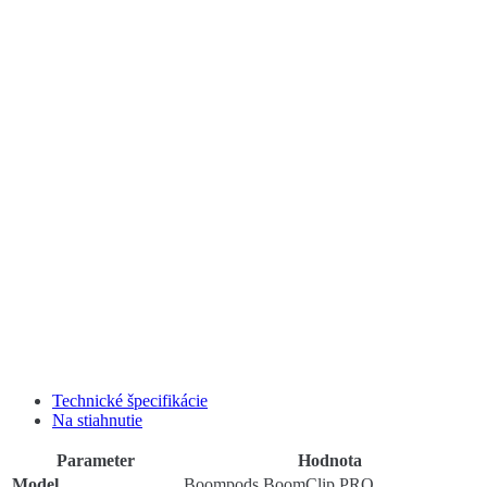
Technické špecifikácie
Na stiahnutie
Parameter
Hodnota
Model
Boompods BoomClip PRO