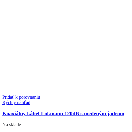
Pridať k porovnaniu
Rýchly náhľad
Koaxiálny kábel Lokmann 120dB s medeným jadrom
Na sklade