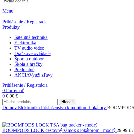
Rýchle dodanie
Menu
Prihlásenie / Registrácia
Produkty
Satelitná technika
Elektronika
TV audio video
Diaľkové ovládače
Šport a outdoor
Škola a hračky
Predplatné
AKCIA
Využi zľavy
Prihlásenie / Registrácia
0
Porovnať
0
0,00
€
Hľadať
Domov
Elektronika
Príslušenstvo k mobilom
Lokátory
BOOMPODS LO
BOOMPODS LOCK cestovný zámok s lokátorom - modrý
29,99
€
/