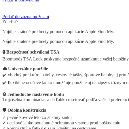
Pridať do zoznamu želaní
Zdieľať:
Nájdite stratené predmety pomocou aplikácie Apple Find My.
Nájdite stratené predmety pomocou aplikácie Apple Find My.
🔒 Bezpečnosť schválená TSA
Boompods TSA Lock poskytuje bezpečné uzamknutie vašej batožiny 
💼 Univerzálne použitie
✔️ vhodný pre kufre, batohy, cestovné tašky, športové batohy aj príru
✔️ flexibilné oceľové lanko umožňuje použitie aj na zipsy s rôznym 
⚙️ Jednoduché nastavenie kódu
Trojčíselná kombinácia sa dá ľahko resetovať podľa vašich preferencií
🛡️ Odolná konštrukcia
✓ pevné kovové telo zo zliatiny zinku
✓ oceľové lanko potiahnuté ochrannou vrstvou proti poškodeniu
✓ kompaktný a ľahký dizajn, ideálny na cestovanie