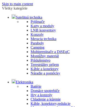
Skip to main content
Všetky kategórie
Satelitná technika
Prijímače
Karty a moduly
LNB konvertory
Konzoly
Meracia technika
Paraboly
Camping
Multiprepínače a DiSEqC
Montážny materiál
Príslušenstvo
Terestriálny príjem
Káble a konektory
Náradie a pomôcky
Elektronika
Batérie
Domáce spotrebiče
Hry a konzoly
Chladenie a kúrenie
Káble, konektory,redukcie