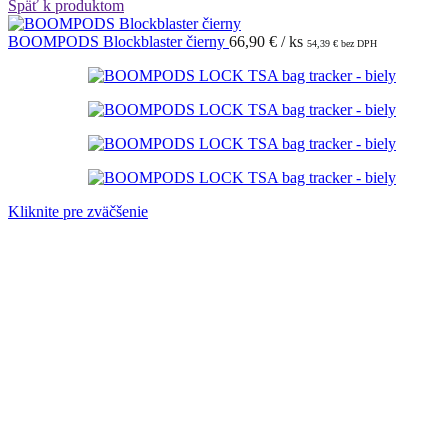
Späť k produktom
BOOMPODS Blockblaster čierny
66,90
€
/ ks
54,39
€
bez DPH
Kliknite pre zväčšenie