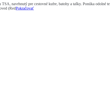
, navrhnutý pre cestovné kufre, batohy a tašky. Ponúka odolné telo,
roved (Red
Pokračovať