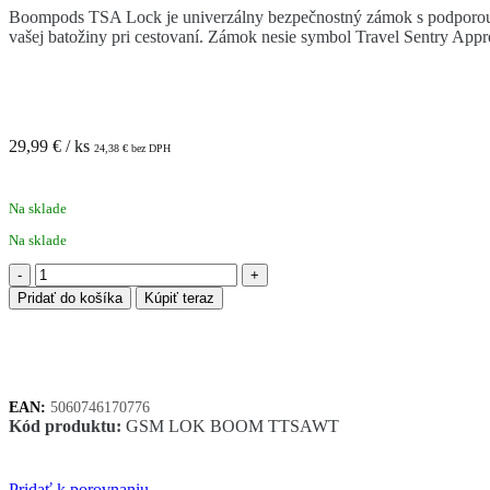
Boompods TSA Lock je univerzálny bezpečnostný zámok s podporou TSA
vašej batožiny pri cestovaní. Zámok nesie symbol Travel Sentry App
29,99
€
/ ks
24,38
€
bez DPH
Na sklade
Na sklade
množstvo
BOOMPODS
Pridať do košíka
Kúpiť teraz
LOCK
cestovný
zámok
s
lokátorom
EAN:
5060746170776
-
Kód produktu:
GSM LOK BOOM TTSAWT
biely
Pridať k porovnaniu