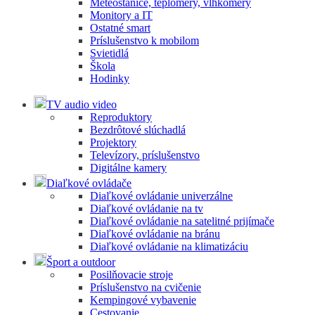
Meteostanice, teplomery, vlhkomery
Monitory a IT
Ostatné smart
Príslušenstvo k mobilom
Svietidlá
Škola
Hodinky
TV audio video
Reproduktory
Bezdrôtové slúchadlá
Projektory
Televízory, príslušenstvo
Digitálne kamery
Diaľkové ovládače
Diaľkové ovládanie univerzálne
Diaľkové ovládanie na tv
Diaľkové ovládanie na satelitné prijímače
Diaľkové ovládanie na bránu
Diaľkové ovládanie na klimatizáciu
Šport a outdoor
Posilňovacie stroje
Príslušenstvo na cvičenie
Kempingové vybavenie
Cestovanie