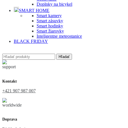
Doplnky na bicykel
SMART HOME
Smart kamery
Smart zásuvky
Smart hodinky
Smart žiarovky
Inteligentne meteostanice
BLACK FRIDAY
Hľadať
Kontakt
+421 907 987 007
Doprava