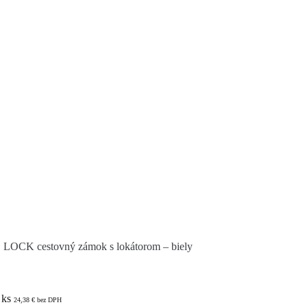
CK cestovný zámok s lokátorom – biely
 ks
24,38
€
bez DPH