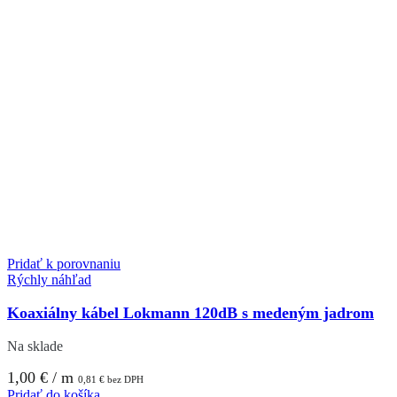
Pridať k porovnaniu
Rýchly náhľad
Koaxiálny kábel Lokmann 120dB s medeným jadrom
Na sklade
1,00
€
/ m
0,81
€
bez DPH
Pridať do košíka