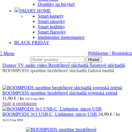
Doplnky na bicykel
SMART HOME
Smart kamery
Smart zásuvky
Smart hodinky
Smart žiarovky
Inteligentne meteostanice
BLACK FRIDAY
Prihlásenie / Registráci
Menu
Hľadať
Domov
TV audio video
Bezdrôtové slúchadlá
Športové slúchadlá
BOOMPODS sportline bezdrôtové slúchadlá ľadová modrá
BOOMPODS sportline bezdrôtové slúchadlá vojenská zelená
11,90
€
/ ks
9,67
€
bez DPH
Späť k produktom
BOOMPODS 3v1 USB-C, Lightning, micro USB
24,99
€
/ ks
20,32
€
bez DPH