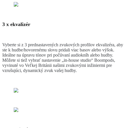
3 x ekvalizér
Vyberte si z 3 prednastavených zvukových profilov ekvalizéra, aby
ste k hudbe/hovorenému slovu pridali viac basov alebo výšok.
Ideálne na úpravu tónov pri počúvaní audiokníh alebo hudby.
Môžete si tiež vybrať nastavenie „in-house studio“ Boompods,
vyvinuté vo Veľkej Británii našimi zvukovými inžiniermi pre
vzrušujúci, dynamický zvuk vašej hudby.