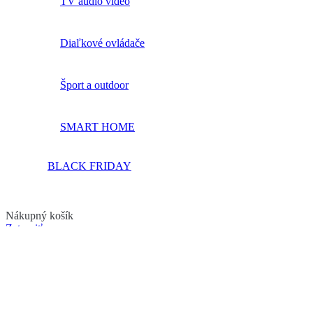
TV audio video
Diaľkové ovládače
Šport a outdoor
SMART HOME
BLACK FRIDAY
Nákupný košík
Zatvoriť
Prihlásiť sa
Zatvoriť
Ešte nemáte účet?
Vytvoriť účet