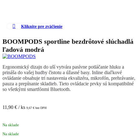
Kliknite pre zväčšenie
BOOMPODS sportline bezdrôtové slúchadlá
ľadová modrá
Ergonomický dizajn do uší vytvára pasívne potláčanie hluku a
prináša do vašej hudby čistotu a úžasné basy. Inline diaľkové
ovládanie obsahuje tri nastavenia ekvalizéra, mikrofón, prehrávanie,
pauza a prepínanie skladieb. Tieto ovládacie prvky sú kompatibilné
so všetkými smartfónmi Bluetooth.
11,90
€
/ ks
9,67
€
bez DPH
Na sklade
Na sklade