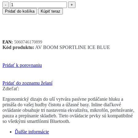
množstvo
BOOMPODS
Pridať do košíka
Kúpiť teraz
sportline
bezdrôtové
slúchadlá
ľadová
modrá
EAN:
5060746170899
Kód produktu:
AV BOOM SPORTLINE ICE BLUE
Pridať k porovnaniu
Pridať do zoznamu želaní
Zdieľať:
Ergonomický dizajn do uší vytvára pasívne potláčanie hluku a
prináša do vašej hudby čistotu a úžasné basy. Inline diaľkové
ovládanie obsahuje tri nastavenia ekvalizéra, mikrofón, prehrávanie,
pauza a prepínanie skladieb. Tieto ovládacie prvky sú kompatibilné
so všetkými smartfónmi Bluetooth.
Ďalšie informácie