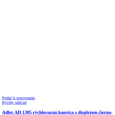
Pridať k porovnaniu
Rýchly náhľad
Adler AD 1305 rýchlovarná kanvica s displejom čierno-