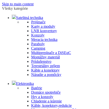
Skip to main content
Všetky kategórie
Satelitná technika
Prijímače
Karty a moduly
LNB konvertory
Konzoly
Meracia technika
Paraboly
Camping
Multiprepínače a DiSEqC
Montážny materiál
Príslušenstvo
Terestriálny príjem
Káble a konektory
Náradie a pomôcky
Elektronika
Batérie
Domáce spotrebiče
Hry a konzoly
Chladenie a kúrenie
Káble, konektory,redukcie