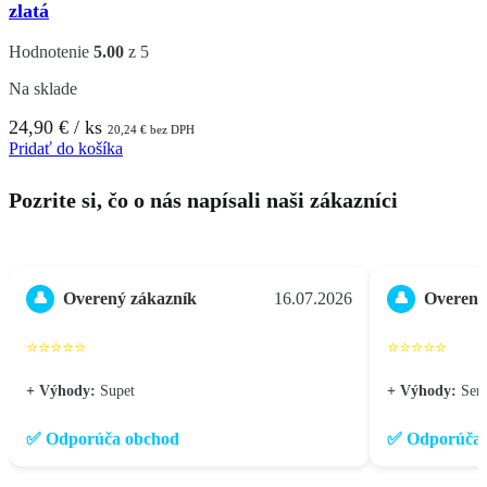
zlatá
Hodnotenie
5.00
z 5
Na sklade
24,90
€
/ ks
20,24
€
bez DPH
Pridať do košíka
Pozrite si, čo o nás napísali naši zákazníci
Overený zákazník
16.07.2026
Overený
👤
👤
⭐⭐⭐⭐⭐
⭐⭐⭐⭐⭐
+ Výhody:
Supet
+ Výhody:
Seri
✅ Odporúča obchod
✅ Odporúča 