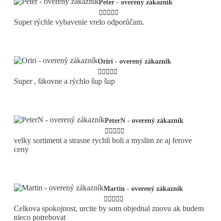
Peter - overený zákazník





Super rýchle vybavenie vrelo odporúčam.
Oriri - overený zákazník





Super , šikovne a rýchlo šup šup
PeterN - overený zákazník





velky sortiment a strasne rychli boli a myslim ze aj ferove
ceny
Martin - overený zákazník





Celkova spokojnost, urcite by som objednal znovu ak budem
nieco potrebovat