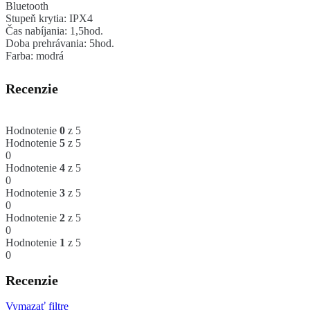
Bluetooth
Stupeň krytia: IPX4
Čas nabíjania: 1,5hod.
Doba prehrávania: 5hod.
Farba: modrá
Recenzie
Hodnotenie
0
z 5
Hodnotenie
5
z 5
0
Hodnotenie
4
z 5
0
Hodnotenie
3
z 5
0
Hodnotenie
2
z 5
0
Hodnotenie
1
z 5
0
Recenzie
Vymazať filtre