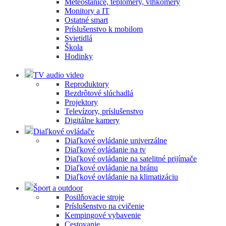
Meteostanice, teplomery, vlhkomery
Monitory a IT
Ostatné smart
Príslušenstvo k mobilom
Svietidlá
Škola
Hodinky
TV audio video
Reproduktory
Bezdrôtové slúchadlá
Projektory
Televízory, príslušenstvo
Digitálne kamery
Diaľkové ovládače
Diaľkové ovládanie univerzálne
Diaľkové ovládanie na tv
Diaľkové ovládanie na satelitné prijímače
Diaľkové ovládanie na bránu
Diaľkové ovládanie na klimatizáciu
Šport a outdoor
Posilňovacie stroje
Príslušenstvo na cvičenie
Kempingové vybavenie
Cestovanie