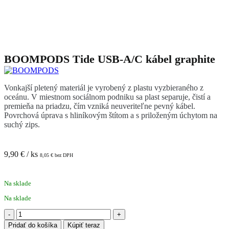
BOOMPODS Tide USB-A/C kábel graphite
Vonkajší pletený materiál je vyrobený z plastu vyzbieraného z
oceánu. V miestnom sociálnom podniku sa plast separuje, čistí a
premieňa na priadzu, čím vzniká neuveriteľne pevný kábel.
Povrchová úprava s hliníkovým štítom a s priloženým úchytom na
suchý zips.
9,90
€
/ ks
8,05
€
bez DPH
Na sklade
Na sklade
množstvo
BOOMPODS
Pridať do košíka
Kúpiť teraz