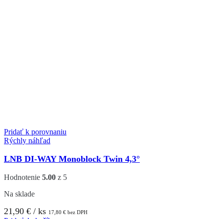
Pridať k porovnaniu
Rýchly náhľad
LNB DI-WAY Monoblock Twin 4,3°
Hodnotenie
5.00
z 5
Na sklade
21,90
€
/ ks
17,80
€
bez DPH