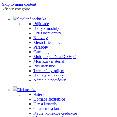
Skip to main content
Všetky kategórie
Satelitná technika
Prijímače
Karty a moduly
LNB konvertory
Konzoly
Meracia technika
Paraboly
Camping
Multiprepínače a DiSEqC
Montážny materiál
Príslušenstvo
Terestriálny príjem
Káble a konektory
Náradie a pomôcky
Elektronika
Batérie
Domáce spotrebiče
Hry a konzoly
Chladenie a kúrenie
Káble, konektory,redukcie