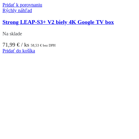
Pridať k porovnaniu
Rýchly náhľad
Strong LEAP-S3+ V2 biely 4K Google TV box
Na sklade
71,99
€
/ ks
58,53
€
bez DPH
Pridať do košíka