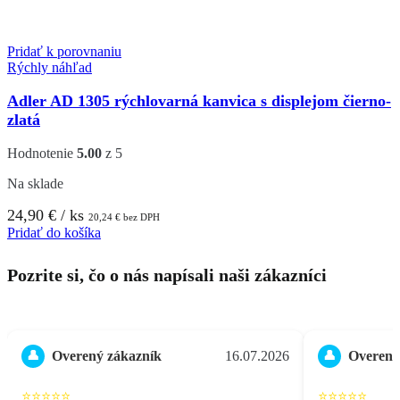
Pridať k porovnaniu
Rýchly náhľad
Adler AD 1305 rýchlovarná kanvica s displejom čierno-
zlatá
Hodnotenie
5.00
z 5
Na sklade
24,90
€
/ ks
20,24
€
bez DPH
Pridať do košíka
Pozrite si, čo o nás napísali naši zákazníci
Overený zákazník
16.07.2026
Overený
👤
👤
⭐⭐⭐⭐⭐
⭐⭐⭐⭐⭐