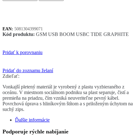
Tide
USB-
A/C
kábel
graphite
EAN:
5081304399071
Kód produktu:
GSM USB BOOM USBC TIDE GRAPHITE
Pridať k porovnaniu
Pridať do zoznamu želaní
Zdieľať:
Vonkajší pletený materiál je vyrobený z plastu vyzbieraného z
oceánu. V miestnom sociálnom podniku sa plast separuje, čistí a
premieňa na priadzu, čím vzniká neuveriteľne pevný kábel.
Povrchová úprava s hliníkovým štítom a s priloženým úchytom na
suchý zips.
Ďalšie informácie
Podporuje rýchle nabíjanie