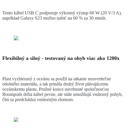
Tento kábel USB C podporuje výkonný výstup 60 W (20 V/3 A),
napríklad Galaxy S23 možno nabiť na 60 % za 30 minút.
Flexibilný a silný - testovaný na ohyb viac ako 1200x
Plast vyzbieraný z oceánu sa použil na utkanie neuveriteľne
odolného materiálu, a tak prináša druhý život plávajúcemu
oceánskemu plastu. Pružné konce navrhnuté spoločnosťou
Boompods držia kábel pevne, ale stále umožňujú vnútorný pohyb,
čím sa predchádza vnútorným zlomom.