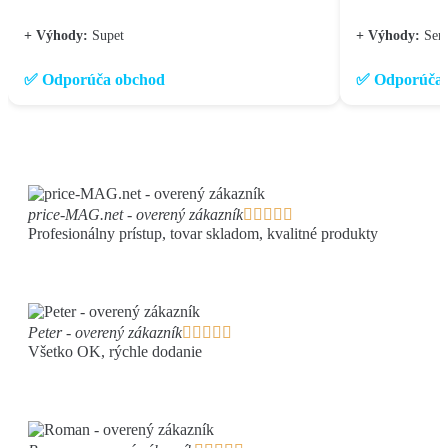
+ Výhody:
Supet
+ Výhody:
Seri
✅ Odporúča obchod
✅ Odporúča 
price-MAG.net - overený zákazník





Profesionálny prístup, tovar skladom, kvalitné produkty
Peter - overený zákazník





Všetko OK, rýchle dodanie