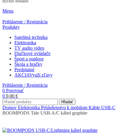
Rýchle dodanie
Menu
Prihlásenie / Registrácia
Produkty
Satelitná technika
Elektronika
TV audio video
Diaľkové ovládače
Šport a outdoor
Škola a hračky
Predplatné
AKCIA
Využi zľavy
Prihlásenie / Registrácia
0
Porovnať
0
0,00
€
Hľadať
Domov
Elektronika
Príslušenstvo k mobilom
Káble USB-C
BOOMPODS Tide USB-A/C kábel graphite