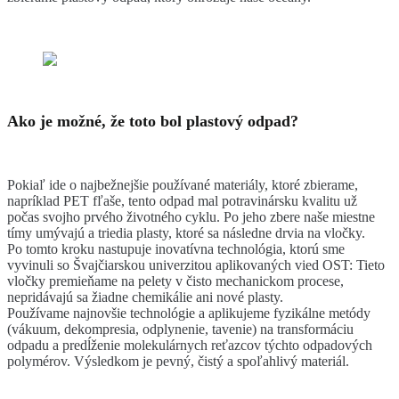
Ako je možné, že toto bol plastový odpad?
Pokiaľ ide o najbežnejšie používané materiály, ktoré zbierame,
napríklad PET fľaše, tento odpad mal potravinársku kvalitu už
počas svojho prvého životného cyklu. Po jeho zbere naše miestne
tímy umývajú a triedia plasty, ktoré sa následne drvia na vločky.
Po tomto kroku nastupuje inovatívna technológia, ktorú sme
vyvinuli so Švajčiarskou univerzitou aplikovaných vied OST: Tieto
vločky premieňame na pelety v čisto mechanickom procese,
nepridávajú sa žiadne chemikálie ani nové plasty.
Používame najnovšie technológie a aplikujeme fyzikálne metódy
(vákuum, dekompresia, odplynenie, tavenie) na transformáciu
odpadu a predĺženie molekulárnych reťazcov týchto odpadových
polymérov. Výsledkom je pevný, čistý a spoľahlivý materiál.