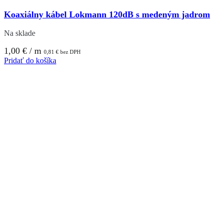
Koaxiálny kábel Lokmann 120dB s medeným jadrom
Na sklade
1,00
€
/ m
0,81
€
bez DPH
Pridať do košíka