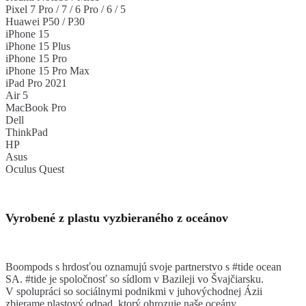
Pixel 7 Pro / 7 / 6 Pro / 6 / 5
Huawei P50 / P30
iPhone 15
iPhone 15 Plus
iPhone 15 Pro
iPhone 15 Pro Max
iPad Pro 2021
Air 5
MacBook Pro
Dell
ThinkPad
HP
Asus
Oculus Quest
Vyrobené z plastu vyzbieraného z oceánov
Boompods s hrdosťou oznamujú svoje partnerstvo s #tide ocean
SA. #tide je spoločnosť so sídlom v Bazileji vo Švajčiarsku.
V spolupráci so sociálnymi podnikmi v juhovýchodnej Ázii
zbierame plastový odpad, ktorý ohrozuje naše oceány.