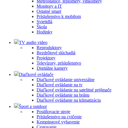
Meteostanice, teplomery, vlhkomery
Monitory a IT
Ostatné smart
Príslušenstvo k mobilom
Svietidlá
Škola
Hodinky
TV audio video
Reproduktory
Bezdrôtové slúchadlá
Projektory
Televízory, príslušenstvo
Digitálne kamery
Diaľkové ovládače
Diaľkové ovládanie univerzálne
Diaľkové ovládanie na tv
Diaľkové ovládanie na satelitné prijímače
Diaľkové ovládanie na bránu
Diaľkové ovládanie na klimatizáciu
Šport a outdoor
Posilňovacie stroje
Príslušenstvo na cvičenie
Kempingové vybavenie
Cestovanie