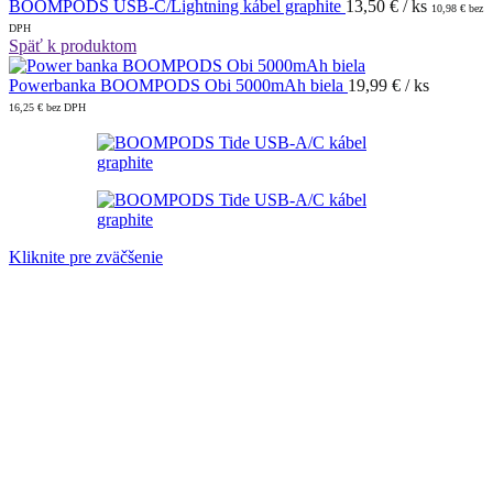
BOOMPODS USB-C/Lightning kábel graphite
13,50
€
/ ks
10,98
€
bez
DPH
Späť k produktom
Powerbanka BOOMPODS Obi 5000mAh biela
19,99
€
/ ks
16,25
€
bez DPH
Kliknite pre zväčšenie