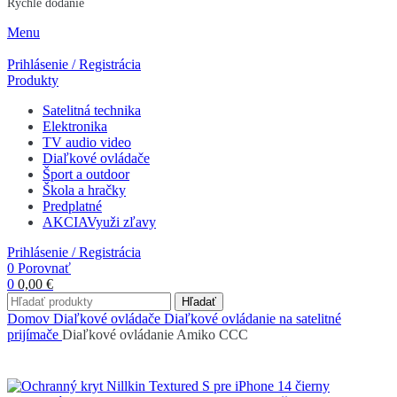
Rýchle dodanie
Menu
Prihlásenie / Registrácia
Produkty
Satelitná technika
Elektronika
TV audio video
Diaľkové ovládače
Šport a outdoor
Škola a hračky
Predplatné
AKCIA
Využi zľavy
Prihlásenie / Registrácia
0
Porovnať
0
0,00
€
Hľadať
Domov
Diaľkové ovládače
Diaľkové ovládanie na satelitné
prijímače
Diaľkové ovládanie Amiko CCC