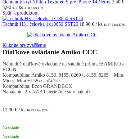
Ochranný kryt Nillkin Textured S pre iPhone 14 čierny
7,50
€
4,90
€
/ ks
3,98
€
bez DPH
Späť k produktom
Technik H31 čelovka 1x18650 SST20
18,90
€
/ ks
15,37
€
bez DPH
Kliknite pre zväčšenie
Diaľkové ovládanie Amiko CCC
Náhradné diaľkové ovládanie na satelitné prijímače AMIKO a
ECON
Kompatibilita: Amiko 8150, 8155, 8260+, 8155, 8265+, Mira,
Micro, Mini HD265 a ďaľšie
Kompatibilita: Econ GRANDBOX
Napájanie: 2 x AAA batérie (nie sú v balení)
12,90
€
/ ks
10,49
€
bez DPH
Na sklade
Na sklade