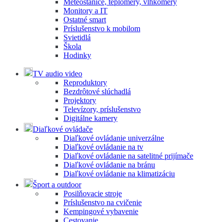
Meteostanice, teplomery, vlhkomery
Monitory a IT
Ostatné smart
Príslušenstvo k mobilom
Svietidlá
Škola
Hodinky
TV audio video
Reproduktory
Bezdrôtové slúchadlá
Projektory
Televízory, príslušenstvo
Digitálne kamery
Diaľkové ovládače
Diaľkové ovládanie univerzálne
Diaľkové ovládanie na tv
Diaľkové ovládanie na satelitné prijímače
Diaľkové ovládanie na bránu
Diaľkové ovládanie na klimatizáciu
Šport a outdoor
Posilňovacie stroje
Príslušenstvo na cvičenie
Kempingové vybavenie
Cestovanie