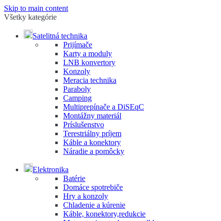
Skip to main content
Všetky kategórie
Satelitná technika
Prijímače
Karty a moduly
LNB konvertory
Konzoly
Meracia technika
Paraboly
Camping
Multiprepínače a DiSEqC
Montážny materiál
Príslušenstvo
Terestriálny príjem
Káble a konektory
Náradie a pomôcky
Elektronika
Batérie
Domáce spotrebiče
Hry a konzoly
Chladenie a kúrenie
Káble, konektory,redukcie