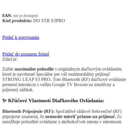
Strong
LEAP
S3PRO
EAN:
nie je dostupný
Kód produktu:
DO STR S3PRO
Pridať k porovnaniu
Pridať do zoznamu želaní
Zdieľať:
Zažite
maximálne pohodlie
s originálnym diaľkovým ovládaním,
ktoré je navrhnuté špeciálne pre váš multimediálny prijímač
STRONG LEAP S3 PRO. Toto Bluetooth (RF) diaľkové ovládanie
premení interakciu s vaším Google TV Boxom na intuitívny a
príjemný zážitok.
✨ Kľúčové Vlastnosti Diaľkového Ovládania:
Bluetooth Pripojenie (RF):
Spoľahlivé rádiové frekvenčné (RF)
pripojenie znamená, že
nemusíte mieriť priamo na prijímač
, čo
umožňuje pohodlné ovládanie z akéhokoľvek miesta v miestnosti.