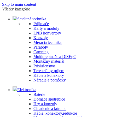
Skip to main content
Všetky kategórie
Satelitná technika
Prijímače
Karty a moduly
LNB konvertory
Konzoly
Meracia technika
Paraboly
Camping
Multiprepínače a DiSEqC
Montážny materiál
Príslušenstvo
Terestriálny príjem
Káble a konektory
Náradie a pomôcky
Elektronika
Batérie
Domáce spotrebiče
Hry a konzoly
Chladenie a kúrenie
Káble, konektory,redukcie