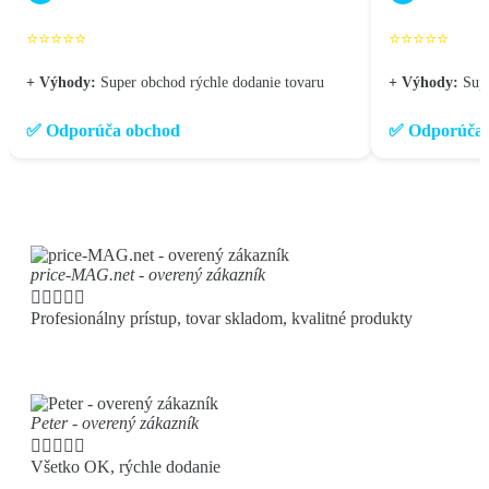
⭐⭐⭐⭐⭐
⭐⭐⭐⭐⭐
+ Výhody:
Super obchod rýchle dodanie tovaru
+ Výhody:
Sup
✅ Odporúča obchod
✅ Odporúča 
price-MAG.net - overený zákazník





Profesionálny prístup, tovar skladom, kvalitné produkty
Peter - overený zákazník





Všetko OK, rýchle dodanie