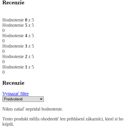
Recenzie
Hodnotenie
0
z 5
Hodnotenie
5
z 5
0
Hodnotenie
4
z 5
0
Hodnotenie
3
z 5
0
Hodnotenie
2
z 5
0
Hodnotenie
1
z 5
0
Recenzie
Vymazať filtre
Nikto zatiaľ nepridal hodnotenie.
Tento produkt môžu ohodnotiť len prihlásení zákazníci, ktorí si ho
kúpili.