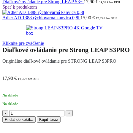
Diaľkové ovládanie pre Strong LEAP S3+
17,90
€
14,55
€
bez DPH
Späť k produktom
Adler AD 1388 rýchlovarná kanvica 0,8l
15,90
€
12,93
€
bez DPH
Kliknite pre zväčšenie
Diaľkové ovládanie pre Strong LEAP S3PRO
Originálne diaľkové ovládanie pre STRONG LEAP S3PRO
17,90
€
14,55
€
bez DPH
Na sklade
Na sklade
množstvo
Diaľkové
Pridať do košíka
Kúpiť teraz
ovládanie
pre