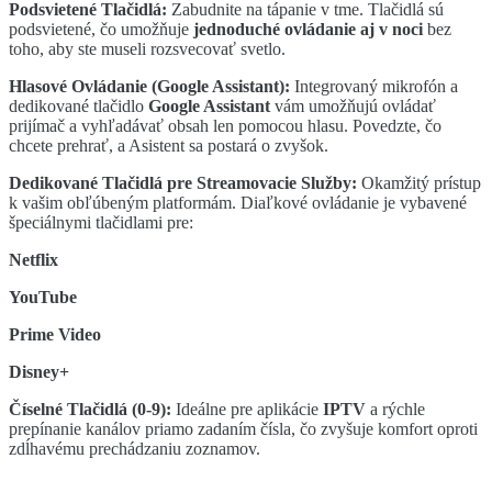
Podsvietené Tlačidlá:
Zabudnite na tápanie v tme. Tlačidlá sú
podsvietené, čo umožňuje
jednoduché ovládanie aj v noci
bez
toho, aby ste museli rozsvecovať svetlo.
Hlasové Ovládanie (Google Assistant):
Integrovaný mikrofón a
dedikované tlačidlo
Google Assistant
vám umožňujú ovládať
prijímač a vyhľadávať obsah len pomocou hlasu. Povedzte, čo
chcete prehrať, a Asistent sa postará o zvyšok.
Dedikované Tlačidlá pre Streamovacie Služby:
Okamžitý prístup
k vašim obľúbeným platformám. Diaľkové ovládanie je vybavené
špeciálnymi tlačidlami pre:
Netflix
YouTube
Prime Video
Disney+
Číselné Tlačidlá (0-9):
Ideálne pre aplikácie
IPTV
a rýchle
prepínanie kanálov priamo zadaním čísla, čo zvyšuje komfort oproti
zdĺhavému prechádzaniu zoznamov.