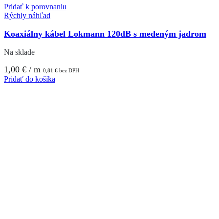
Pridať k porovnaniu
Rýchly náhľad
Koaxiálny kábel Lokmann 120dB s medeným jadrom
Na sklade
1,00
€
/ m
0,81
€
bez DPH
Pridať do košíka