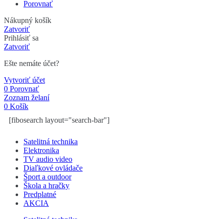
Porovnať
Nákupný košík
Zatvoriť
Prihlásiť sa
Zatvoriť
Ešte nemáte účet?
Vytvoriť účet
0
Porovnať
Zoznam želaní
0
Košík
[fibosearch layout="search-bar"]
Satelitná technika
Elektronika
TV audio video
Diaľkové ovládače
Šport a outdoor
Škola a hračky
Predplatné
AKCIA