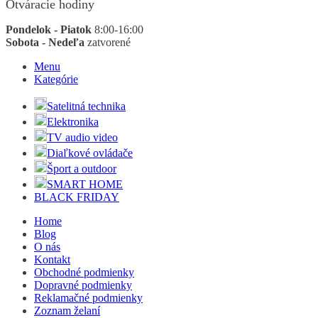
Otváracie hodiny
Pondelok - Piatok
8:00-16:00
Sobota - Nedeľa
zatvorené
Menu
Kategórie
Satelitná technika
Elektronika
TV audio video
Diaľkové ovládače
Šport a outdoor
SMART HOME
BLACK FRIDAY
Home
Blog
O nás
Kontakt
Obchodné podmienky
Dopravné podmienky
Reklamačné podmienky
Zoznam želaní