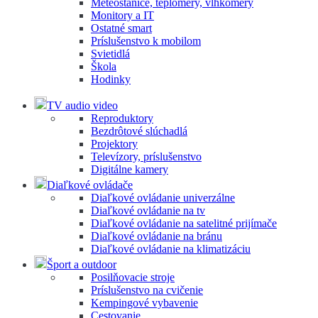
Meteostanice, teplomery, vlhkomery
Monitory a IT
Ostatné smart
Príslušenstvo k mobilom
Svietidlá
Škola
Hodinky
TV audio video
Reproduktory
Bezdrôtové slúchadlá
Projektory
Televízory, príslušenstvo
Digitálne kamery
Diaľkové ovládače
Diaľkové ovládanie univerzálne
Diaľkové ovládanie na tv
Diaľkové ovládanie na satelitné prijímače
Diaľkové ovládanie na bránu
Diaľkové ovládanie na klimatizáciu
Šport a outdoor
Posilňovacie stroje
Príslušenstvo na cvičenie
Kempingové vybavenie
Cestovanie