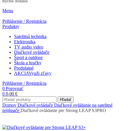
Rýchle dodanie
Menu
Prihlásenie / Registrácia
Produkty
Satelitná technika
Elektronika
TV audio video
Diaľkové ovládače
Šport a outdoor
Škola a hračky
Predplatné
AKCIA
Využi zľavy
Prihlásenie / Registrácia
0
Porovnať
0
0,00
€
Hľadať
Domov
Diaľkové ovládače
Diaľkové ovládanie na satelitné
prijímače
Diaľkové ovládanie pre Strong LEAP S3PRO