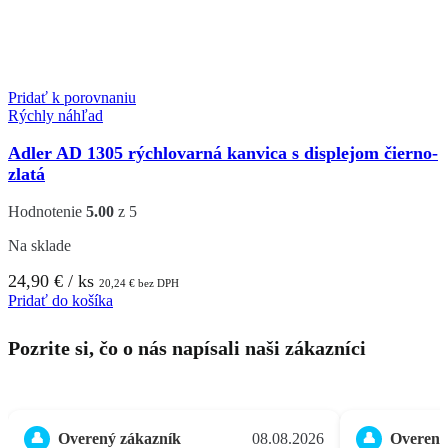
Pridať k porovnaniu
Rýchly náhľad
Adler AD 1305 rýchlovarná kanvica s displejom čierno-
zlatá
Hodnotenie
5.00
z 5
Na sklade
24,90
€
/ ks
20,24
€
bez DPH
Pridať do košíka
Pozrite si, čo o nás napísali naši zákazníci
Overený zákazník
08.08.2026
Overený
👤
👤