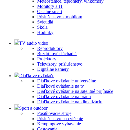
Meteostanice, teplomery, vlhkomery
Monitory a IT
Ostatné smart
Príslušenstvo k mobilom
Svietidlá
Škola
Hodinky
TV audio video
Reproduktory
Bezdrôtové slúchadlá
Projektory
Televízory, príslušenstvo
Digitálne kamery
Diaľkové ovládače
Diaľkové ovládanie univerzálne
Diaľkové ovládanie na tv
Diaľkové ovládanie na satelitné prijímače
Diaľkové ovládanie na bránu
Diaľkové ovládanie na klimatizáciu
Šport a outdoor
Posilňovacie stroje
Príslušenstvo na cvičenie
Kempingové vybavenie
Cestovanie