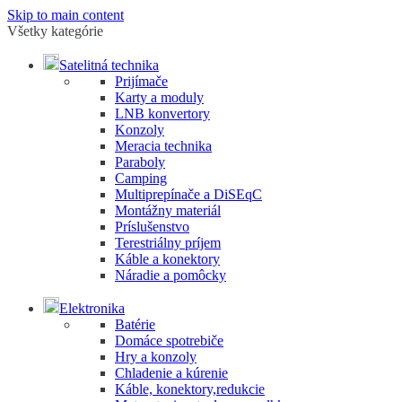
Skip to main content
Všetky kategórie
Satelitná technika
Prijímače
Karty a moduly
LNB konvertory
Konzoly
Meracia technika
Paraboly
Camping
Multiprepínače a DiSEqC
Montážny materiál
Príslušenstvo
Terestriálny príjem
Káble a konektory
Náradie a pomôcky
Elektronika
Batérie
Domáce spotrebiče
Hry a konzoly
Chladenie a kúrenie
Káble, konektory,redukcie