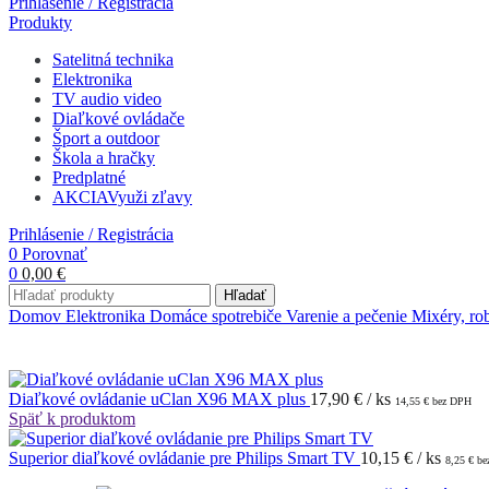
Prihlásenie / Registrácia
Produkty
Satelitná technika
Elektronika
TV audio video
Diaľkové ovládače
Šport a outdoor
Škola a hračky
Predplatné
AKCIA
Využi zľavy
Prihlásenie / Registrácia
0
Porovnať
0
0,00
€
Hľadať
Domov
Elektronika
Domáce spotrebiče
Varenie a pečenie
Mixéry, ro
Diaľkové ovládanie uClan X96 MAX plus
17,90
€
/ ks
14,55
€
bez DPH
Späť k produktom
Superior diaľkové ovládanie pre Philips Smart TV
10,15
€
/ ks
8,25
€
be