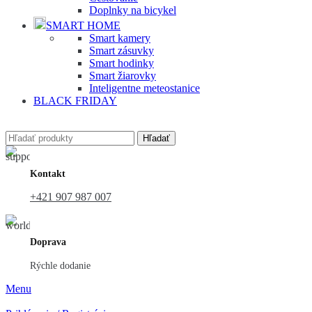
Doplnky na bicykel
SMART HOME
Smart kamery
Smart zásuvky
Smart hodinky
Smart žiarovky
Inteligentne meteostanice
BLACK FRIDAY
Hľadať
Kontakt
+421 907 987 007
Doprava
Rýchle dodanie
Menu