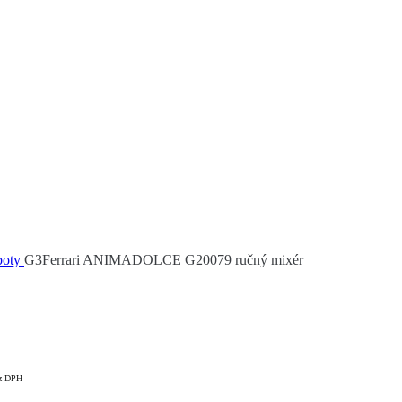
boty
G3Ferrari ANIMADOLCE G20079 ručný mixér
z DPH