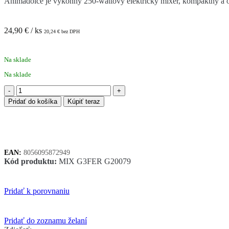
Animadolce je výkonný 250-wattový elektrický mixér, kompaktný a od
24,90
€
/ ks
20,24
€
bez DPH
Na sklade
Na sklade
množstvo
G3Ferrari
Pridať do košíka
Kúpiť teraz
ANIMADOLCE
G20079
ručný
mixér
EAN:
8056095872949
Kód produktu:
MIX G3FER G20079
Pridať k porovnaniu
Pridať do zoznamu želaní