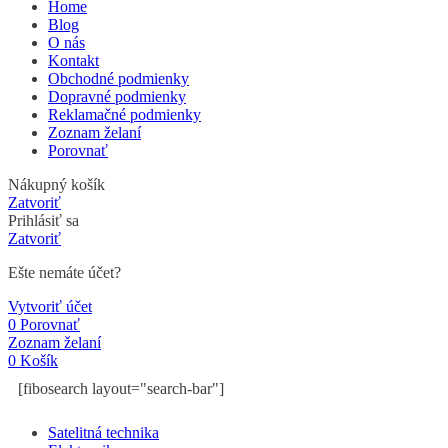
Home
Blog
O nás
Kontakt
Obchodné podmienky
Dopravné podmienky
Reklamačné podmienky
Zoznam želaní
Porovnať
Nákupný košík
Zatvoriť
Prihlásiť sa
Zatvoriť
Ešte nemáte účet?
Vytvoriť účet
0
Porovnať
Zoznam želaní
0
Košík
[fibosearch layout="search-bar"]
Satelitná technika