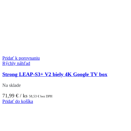
Pridať k porovnaniu
Rýchly náhľad
Strong LEAP-S3+ V2 biely 4K Google TV box
Na sklade
71,99
€
/ ks
58,53
€
bez DPH
Pridať do košíka