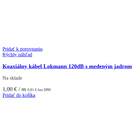
Pridať k porovnaniu
Rýchly náhľad
Koaxiálny kábel Lokmann 120dB s medeným jadrom
Na sklade
1,00
€
/ m
0,81
€
bez DPH
Pridať do košíka