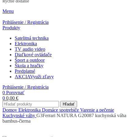
Rýchle dodanie
Menu
Prihlásenie / Registrácia
Produkty
Satelitná technika
Elektronika
TV audio video
Diaľkové ovládače
Šport a outdoor
Škola a hračky
Predplatné
AKCIA
Využi zľavy
Prihlásenie / Registrácia
0
Porovnať
0
0,00
€
Hľadať
Domov
Elektronika
Domáce spotrebiče
Varenie a pečenie
Kuchynské váhy
G3Ferrari NATURA G20087 kuchynská váha
bambus-čierna