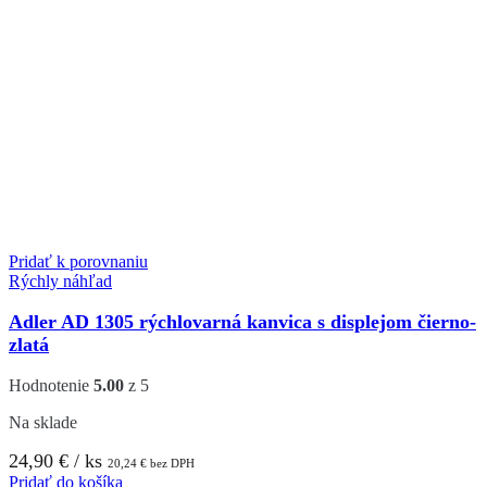
Pridať k porovnaniu
Rýchly náhľad
Adler AD 1305 rýchlovarná kanvica s displejom čierno-
zlatá
Hodnotenie
5.00
z 5
Na sklade
24,90
€
/ ks
20,24
€
bez DPH
Pridať do košíka