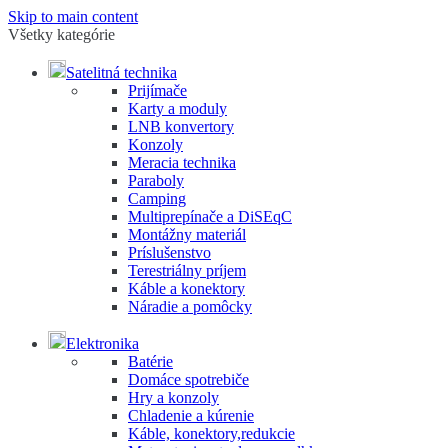
Skip to main content
Všetky kategórie
Satelitná technika
Prijímače
Karty a moduly
LNB konvertory
Konzoly
Meracia technika
Paraboly
Camping
Multiprepínače a DiSEqC
Montážny materiál
Príslušenstvo
Terestriálny príjem
Káble a konektory
Náradie a pomôcky
Elektronika
Batérie
Domáce spotrebiče
Hry a konzoly
Chladenie a kúrenie
Káble, konektory,redukcie