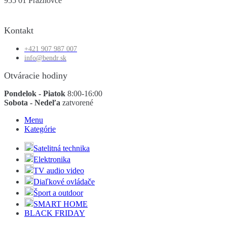
955 01 Práznovce
Kontakt
+421 907 987 007
info@bendr.sk
Otváracie hodiny
Pondelok - Piatok
8:00-16:00
Sobota - Nedeľa
zatvorené
Menu
Kategórie
Satelitná technika
Elektronika
TV audio video
Diaľkové ovládače
Šport a outdoor
SMART HOME
BLACK FRIDAY