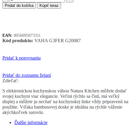
G3Ferrari
Pridať do košíka
Kúpiť teraz
NATURA
G20087
kuchynská
váha
bambus-
EAN:
8056095873311
čierna
Kód produktu:
VAHA G3FER G20087
Pridať k porovnaniu
Pridať do zoznamu želaní
Zdieľať:
S elektronickou kuchynskou váhou Natura Kitchen môžete dodať
svojej kuchyni viac elegancie. Veľmi rýchlo sa čistí, má veľký
displej a môžete ju nechať na kuchynskej linke vždy pripravenú na
použitie. Vďaka bambusovej doske je ideálna na rýchle váženie
akýchkoľvek surovín.
Ďalšie informácie