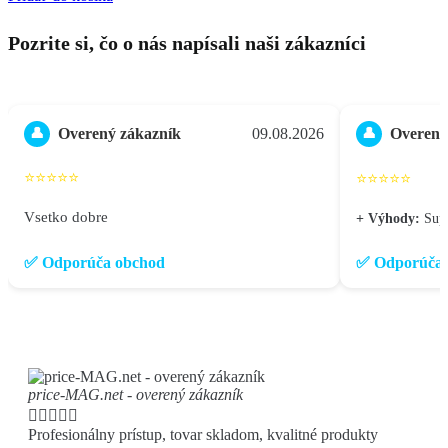
Pozrite si, čo o nás napísali naši zákazníci
Overený zákazník
09.08.2026
Overený
👤
👤
⭐⭐⭐⭐⭐
⭐⭐⭐⭐⭐
Vsetko dobre
+ Výhody:
Supe
✅ Odporúča obchod
✅ Odporúča 
price-MAG.net - overený zákazník





Profesionálny prístup, tovar skladom, kvalitné produkty