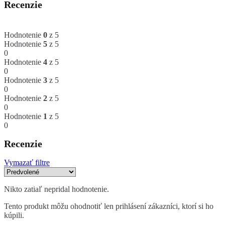
Recenzie
Hodnotenie
0
z 5
Hodnotenie
5
z 5
0
Hodnotenie
4
z 5
0
Hodnotenie
3
z 5
0
Hodnotenie
2
z 5
0
Hodnotenie
1
z 5
0
Recenzie
Vymazať filtre
Nikto zatiaľ nepridal hodnotenie.
Tento produkt môžu ohodnotiť len prihlásení zákazníci, ktorí si ho
kúpili.