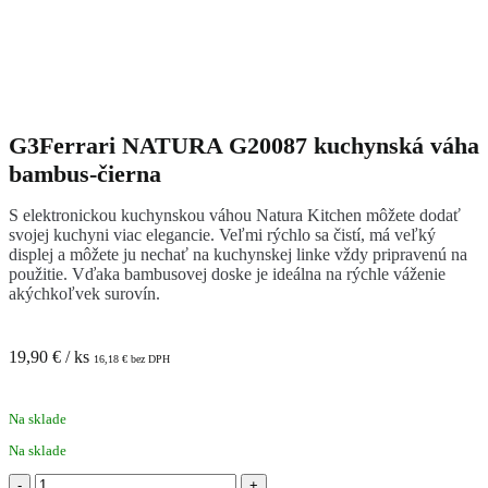
G3Ferrari NATURA G20087 kuchynská váha
bambus-čierna
S elektronickou kuchynskou váhou Natura Kitchen môžete dodať
svojej kuchyni viac elegancie. Veľmi rýchlo sa čistí, má veľký
displej a môžete ju nechať na kuchynskej linke vždy pripravenú na
použitie. Vďaka bambusovej doske je ideálna na rýchle váženie
akýchkoľvek surovín.
19,90
€
/ ks
16,18
€
bez DPH
Na sklade
Na sklade
množstvo