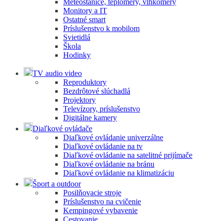
Meteostanice, teplomery, vlhkomery
Monitory a IT
Ostatné smart
Príslušenstvo k mobilom
Svietidlá
Škola
Hodinky
TV audio video
Reproduktory
Bezdrôtové slúchadlá
Projektory
Televízory, príslušenstvo
Digitálne kamery
Diaľkové ovládače
Diaľkové ovládanie univerzálne
Diaľkové ovládanie na tv
Diaľkové ovládanie na satelitné prijímače
Diaľkové ovládanie na bránu
Diaľkové ovládanie na klimatizáciu
Šport a outdoor
Posilňovacie stroje
Príslušenstvo na cvičenie
Kempingové vybavenie
Cestovanie