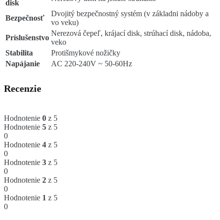
disk
Dvojitý bezpečnostný systém (v základni nádoby a
Bezpečnosť
vo veku)
Nerezová čepeľ, krájací disk, strúhací disk, nádoba,
Príslušenstvo
veko
Stabilita
Protišmykové nožičky
Napájanie
AC 220-240V ~ 50-60Hz
Recenzie
Hodnotenie
0
z 5
Hodnotenie
5
z 5
0
Hodnotenie
4
z 5
0
Hodnotenie
3
z 5
0
Hodnotenie
2
z 5
0
Hodnotenie
1
z 5
0