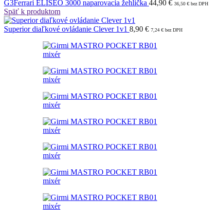
G3Ferrari ELISEO 3000 naparovacia žehlička
44,90
€
36,50
€
bez DPH
Späť k produktom
Superior diaľkové ovládanie Clever 1v1
8,90
€
7,24
€
bez DPH