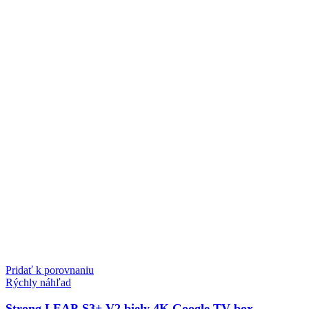
Pridať k porovnaniu
Rýchly náhľad
Strong LEAP-S3+ V2 biely 4K Google TV box