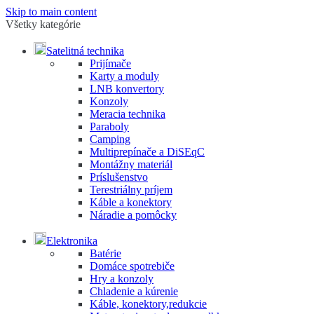
Skip to main content
Všetky kategórie
Satelitná technika
Prijímače
Karty a moduly
LNB konvertory
Konzoly
Meracia technika
Paraboly
Camping
Multiprepínače a DiSEqC
Montážny materiál
Príslušenstvo
Terestriálny príjem
Káble a konektory
Náradie a pomôcky
Elektronika
Batérie
Domáce spotrebiče
Hry a konzoly
Chladenie a kúrenie
Káble, konektory,redukcie