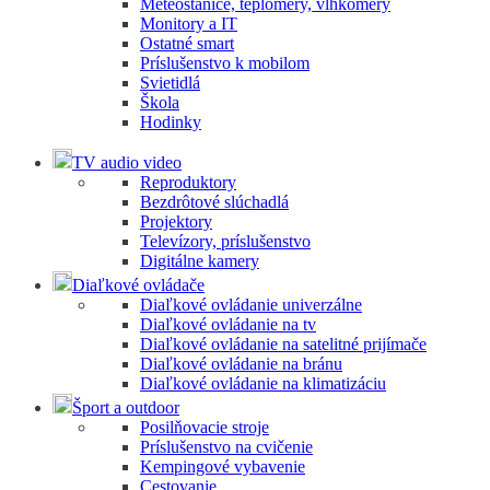
Meteostanice, teplomery, vlhkomery
Monitory a IT
Ostatné smart
Príslušenstvo k mobilom
Svietidlá
Škola
Hodinky
TV audio video
Reproduktory
Bezdrôtové slúchadlá
Projektory
Televízory, príslušenstvo
Digitálne kamery
Diaľkové ovládače
Diaľkové ovládanie univerzálne
Diaľkové ovládanie na tv
Diaľkové ovládanie na satelitné prijímače
Diaľkové ovládanie na bránu
Diaľkové ovládanie na klimatizáciu
Šport a outdoor
Posilňovacie stroje
Príslušenstvo na cvičenie
Kempingové vybavenie
Cestovanie