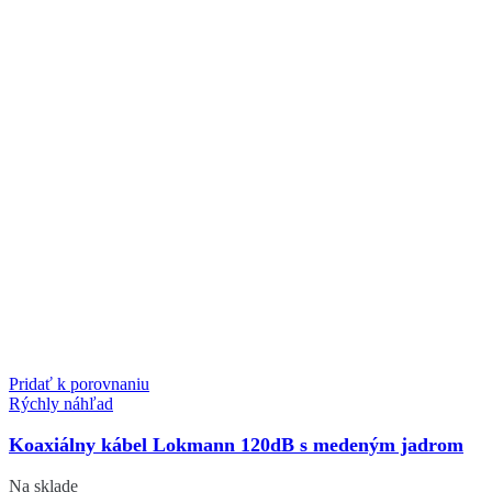
Pridať k porovnaniu
Rýchly náhľad
Koaxiálny kábel Lokmann 120dB s medeným jadrom
Na sklade