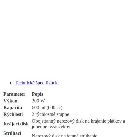
Technické špecifikácie
Parameter
Popis
Výkon
300 W
Kapacita
600 ml (600 cc)
Rýchlosti
2 rýchlostné stupne
Obojstranný nerezový disk na krájanie plátkov a
Krájací disk
julienne rezančekov
Strúhací
Nerezový disk na jemné strúhanie