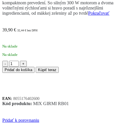
kompaktnom prevedení. So silným 300 W motorom a dvoma
voliteľnými rýchlosťami si hravo poradí s najrôznejšími
ingredienciami, od mäkkej zeleniny až po tvrdé
Pokračovať
39,90
€
32,44
€
bez DPH
Na sklade
Na sklade
množstvo
Girmi
Pridať do košíka
Kúpiť teraz
MASTRO
POCKET
RB01
mixér
EAN:
8055176402600
Kód produktu:
MIX GIRMI RB01
Pridať k porovnaniu