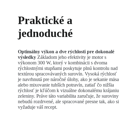
Praktické a
jednoduché
Optimálny výkon a dve rýchlosti pre dokonalé
výsledky
Základom jeho efektivity je motor s
výkonom 300 W, ktorý v kombinácii s dvoma
rýchlostnými stupňami poskytuje plnú kontrolu nad
textúrou spracovávaných surovín. Vysoká rýchlosť
je navrhnutá pre náročné úlohy, ako je sekanie mäsa
alebo mixovanie tuhších potravín, zatiaľ čo nižšia
rýchlosť je kľúčom k vizuálne dokonalému krájaniu
zeleniny. Práve táto variabilita zaručuje, že suroviny
nebudú rozdrvené, ale spracované presne tak, ako si
vyžaduje váš recept.