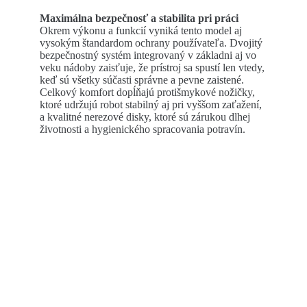
Maximálna bezpečnosť a stabilita pri práci
Okrem výkonu a funkcií vyniká tento model aj
vysokým štandardom ochrany používateľa. Dvojitý
bezpečnostný systém integrovaný v základni aj vo
veku nádoby zaisťuje, že prístroj sa spustí len vtedy,
keď sú všetky súčasti správne a pevne zaistené.
Celkový komfort dopĺňajú protišmykové nožičky,
ktoré udržujú robot stabilný aj pri vyššom zaťažení,
a kvalitné nerezové disky, ktoré sú zárukou dlhej
životnosti a hygienického spracovania potravín.