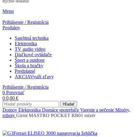
Rýchle dodanie
Menu
Prihlásenie / Registrácia
Produkty
Satelitná technika
Elektronika
TV audio video
Diaľkové ovládače
Šport a outdoor
Škola a hračky
Predplatné
AKCIA
Využi zľavy
Prihlásenie / Registrácia
0
Porovnať
0
0,00
€
Hľadať
Domov
Elektronika
Domáce spotrebiče
Varenie a pečenie
Mixéry,
roboty
Girmi MASTRO POCKET RB01 mixér