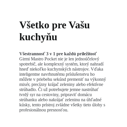
Všetko pre Vašu
kuchyňu
Všestrannosť 3 v 1 pre každú príležitosť
Girmi Mastro Pocket nie je len jednoúčelový
spotrebič, ale komplexný systém, ktorý nahradí
hneď niekoľko kuchynských nástrojov. Vďaka
inteligentne navrhnutému príslušenstvu ho
môžete v priebehu sekúnd premeniť na výkonný
mixér, precízny krájač zeleniny alebo efektívne
strúhadlo. Či už potrebujete jemne nastrúhať
tvrdý syr na cestoviny, pripraviť domácu
strúhanku alebo nakrájať zeleninu na úhľadné
kúsky, tento prístroj zvládne všetky tieto úlohy s
profesionálnou presnosťou.