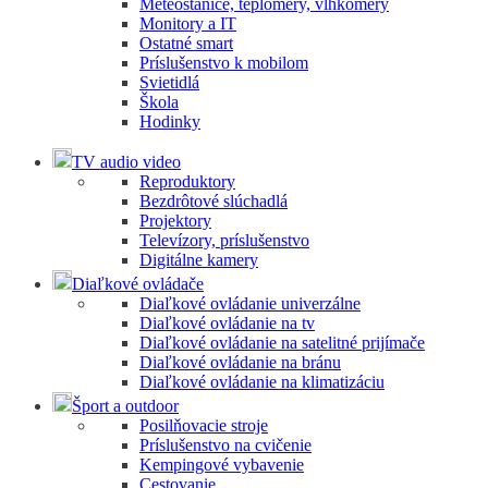
Meteostanice, teplomery, vlhkomery
Monitory a IT
Ostatné smart
Príslušenstvo k mobilom
Svietidlá
Škola
Hodinky
TV audio video
Reproduktory
Bezdrôtové slúchadlá
Projektory
Televízory, príslušenstvo
Digitálne kamery
Diaľkové ovládače
Diaľkové ovládanie univerzálne
Diaľkové ovládanie na tv
Diaľkové ovládanie na satelitné prijímače
Diaľkové ovládanie na bránu
Diaľkové ovládanie na klimatizáciu
Šport a outdoor
Posilňovacie stroje
Príslušenstvo na cvičenie
Kempingové vybavenie
Cestovanie