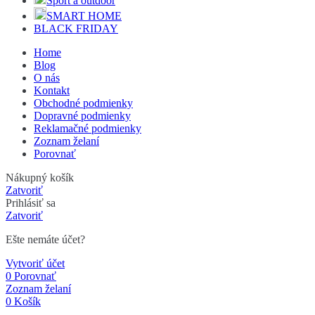
Šport a outdoor
SMART HOME
BLACK FRIDAY
Home
Blog
O nás
Kontakt
Obchodné podmienky
Dopravné podmienky
Reklamačné podmienky
Zoznam želaní
Porovnať
Nákupný košík
Zatvoriť
Prihlásiť sa
Zatvoriť
Ešte nemáte účet?
Vytvoriť účet
0
Porovnať
Zoznam želaní
0
Košík