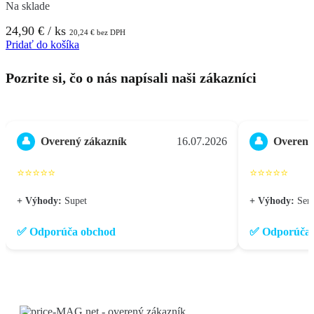
Na sklade
24,90
€
/ ks
20,24
€
bez DPH
Pridať do košíka
Pozrite si, čo o nás napísali naši zákazníci
Overený zákazník
16.07.2026
Overený
👤
👤
⭐⭐⭐⭐⭐
⭐⭐⭐⭐⭐
+ Výhody:
Supet
+ Výhody:
Seri
✅ Odporúča obchod
✅ Odporúča 