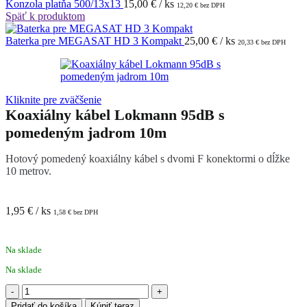
Konzola platňa 500/13x13
15,00
€
/ ks
12,20
€
bez DPH
Späť k produktom
Baterka pre MEGASAT HD 3 Kompakt
25,00
€
/ ks
20,33
€
bez DPH
Kliknite pre zväčšenie
Koaxiálny kábel Lokmann 95dB s
pomedeným jadrom 10m
Hotový pomedený koaxiálny kábel s dvomi F konektormi o dĺžke
10 metrov.
1,95
€
/ ks
1,58
€
bez DPH
Na sklade
Na sklade
množstvo
Koaxiálny
Pridať do košíka
Kúpiť teraz