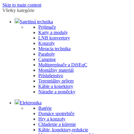
Skip to main content
Všetky kategórie
Satelitná technika
Prijímače
Karty a moduly
LNB konvertory
Konzoly
Meracia technika
Paraboly
Camping
Multiprepínače a DiSEqC
Montážny materiál
Príslušenstvo
Terestriálny príjem
Káble a konektory
Náradie a pomôcky
Elektronika
Batérie
Domáce spotrebiče
Hry a konzoly
Chladenie a kúrenie
Káble, konektory,redukcie