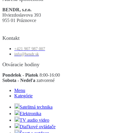
BENDR, s.r.o.
Hviezdoslavova 393
955 01 Práznovce
Kontakt
+421 907 987 007
info@bendr.sk
Otváracie hodiny
Pondelok - Piatok
8:00-16:00
Sobota - Nedeľa
zatvorené
Menu
Kategórie
Satelitná technika
Elektronika
TV audio video
Diaľkové ovládače