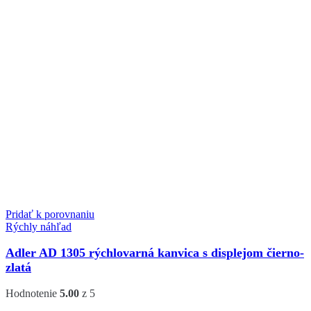
Pridať k porovnaniu
Rýchly náhľad
Adler AD 1305 rýchlovarná kanvica s displejom čierno-
zlatá
Hodnotenie
5.00
z 5