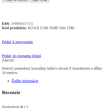
kábel
Lokmann
95dB
s
pomedeným
EAN:
5999883017555
jadrom
Kód produktu:
KOAX LOK 95dB 10m 1580
10m
Pridať k porovnaniu
Pridať do zoznamu želaní
Zdieľať:
Hotový pomedený koaxiálny kábel s dvomi F konektormi o dĺžke
10 metrov.
Ďalšie informácie
Recenzie
Hodnotenie
0
z 5