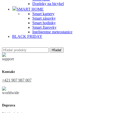
Doplnky na bicykel
SMART HOME
Smart kamery
Smart zásuvky
Smart hodinky
Smart žiarovky
Inteligentne meteostanice
BLACK FRIDAY
Hľadať
Kontakt
+421 907 987 007
Doprava