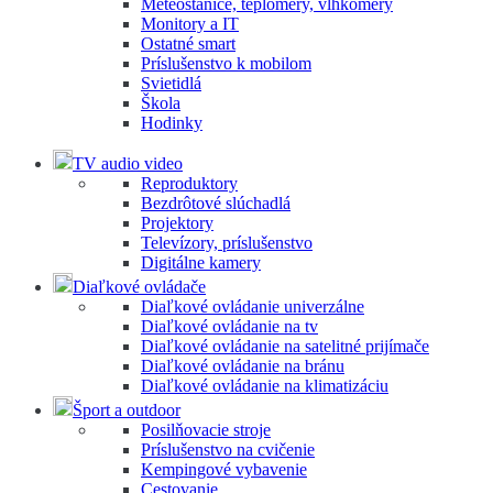
Meteostanice, teplomery, vlhkomery
Monitory a IT
Ostatné smart
Príslušenstvo k mobilom
Svietidlá
Škola
Hodinky
TV audio video
Reproduktory
Bezdrôtové slúchadlá
Projektory
Televízory, príslušenstvo
Digitálne kamery
Diaľkové ovládače
Diaľkové ovládanie univerzálne
Diaľkové ovládanie na tv
Diaľkové ovládanie na satelitné prijímače
Diaľkové ovládanie na bránu
Diaľkové ovládanie na klimatizáciu
Šport a outdoor
Posilňovacie stroje
Príslušenstvo na cvičenie
Kempingové vybavenie
Cestovanie