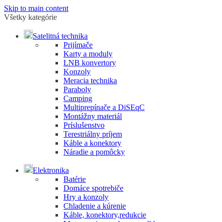
Skip to main content
Všetky kategórie
Satelitná technika
Prijímače
Karty a moduly
LNB konvertory
Konzoly
Meracia technika
Paraboly
Camping
Multiprepínače a DiSEqC
Montážny materiál
Príslušenstvo
Terestriálny príjem
Káble a konektory
Náradie a pomôcky
Elektronika
Batérie
Domáce spotrebiče
Hry a konzoly
Chladenie a kúrenie
Káble, konektory,redukcie