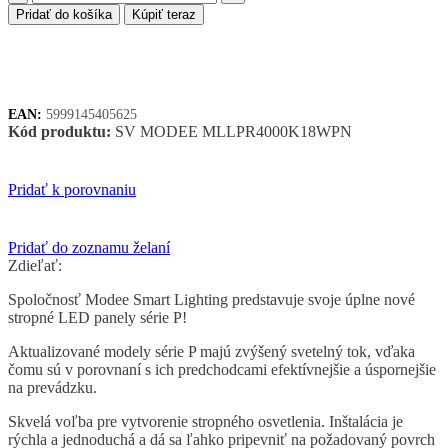
Modee
Pridať do košíka
Kúpiť teraz
LED
stropný
panel
18W
4000K
EAN:
5999145405625
biely
Kód produktu:
SV MODEE MLLPR4000K18WPN
1980
lumenov
4ks
Pridať k porovnaniu
Pridať do zoznamu želaní
Zdieľať:
Spoločnosť Modee Smart Lighting predstavuje svoje úplne nové
stropné LED panely série P!
Aktualizované modely série P majú zvýšený svetelný tok, vďaka
čomu sú v porovnaní s ich predchodcami efektívnejšie a úspornejšie
na prevádzku.
Skvelá voľba pre vytvorenie stropného osvetlenia. Inštalácia je
rýchla a jednoduchá a dá sa ľahko pripevniť na požadovaný povrch