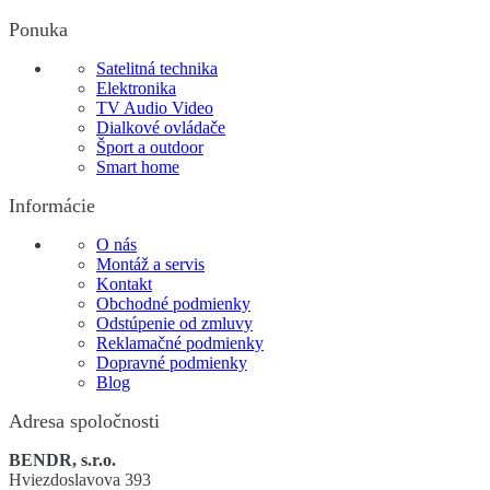
Ponuka
Satelitná technika
Elektronika
TV Audio Video
Dialkové ovládače
Šport a outdoor
Smart home
Informácie
O nás
Montáž a servis
Kontakt
Obchodné podmienky
Odstúpenie od zmluvy
Reklamačné podmienky
Dopravné podmienky
Blog
Adresa spoločnosti
BENDR, s.r.o.
Hviezdoslavova 393