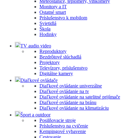
Meteostanice, teplomery, vlhkomery
Monitory a IT
Ostatné smart
Príslušenstvo k mobilom
Svietidlá
Škola
Hodinky
TV audio video
Reproduktory
Bezdrôtové slúchadlá
Projektory
Televízory, príslušenstvo
Digitálne kamery
Diaľkové ovládače
Diaľkové ovládanie univerzálne
Diaľkové ovládanie na tv
Diaľkové ovládanie na satelitné prijímače
Diaľkové ovládanie na bránu
Diaľkové ovládanie na klimatizáciu
Šport a outdoor
Posilňovacie stroje
Príslušenstvo na cvičenie
Kempingové vybavenie
Cestovanie