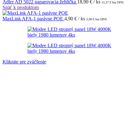
Adler AD 5022 naparovacia žehlička
18,90
€
/ ks
15,37
€
bez DPH
Späť k produktom
MaxLink AFA-1 pasívne POE
4,90
€
/ ks
3,98
€
bez DPH
Kliknite pre zväčšenie