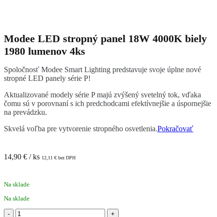
Modee LED stropný panel 18W 4000K biely
1980 lumenov 4ks
Spoločnosť Modee Smart Lighting predstavuje svoje úplne nové
stropné LED panely série P!
Aktualizované modely série P majú zvýšený svetelný tok, vďaka
čomu sú v porovnaní s ich predchodcami efektívnejšie a úspornejšie
na prevádzku.
Skvelá voľba pre vytvorenie stropného osvetlenia.
Pokračovať
14,90
€
/ ks
12,11
€
bez DPH
Na sklade
Na sklade
množstvo