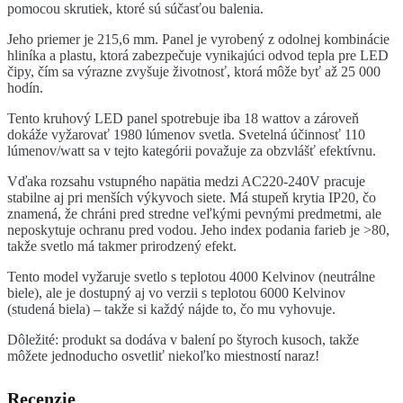
pomocou skrutiek, ktoré sú súčasťou balenia.
Jeho priemer je 215,6 mm. Panel je vyrobený z odolnej kombinácie
hliníka a plastu, ktorá zabezpečuje vynikajúci odvod tepla pre LED
čipy, čím sa výrazne zvyšuje životnosť, ktorá môže byť až 25 000
hodín.
Tento kruhový LED panel spotrebuje iba 18 wattov a zároveň
dokáže vyžarovať 1980 lúmenov svetla. Svetelná účinnosť 110
lúmenov/watt sa v tejto kategórii považuje za obzvlášť efektívnu.
Vďaka rozsahu vstupného napätia medzi AC220-240V pracuje
stabilne aj pri menších výkyvoch siete. Má stupeň krytia IP20, čo
znamená, že chráni pred stredne veľkými pevnými predmetmi, ale
neposkytuje ochranu pred vodou. Jeho index podania farieb je >80,
takže svetlo má takmer prirodzený efekt.
Tento model vyžaruje svetlo s teplotou 4000 Kelvinov (neutrálne
biele), ale je dostupný aj vo verzii s teplotou 6000 Kelvinov
(studená biela) – takže si každý nájde to, čo mu vyhovuje.
Dôležité: produkt sa dodáva v balení po štyroch kusoch, takže
môžete jednoducho osvetliť niekoľko miestností naraz!
Recenzie