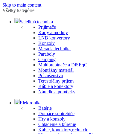
Skip to main content
Všetky kategórie
Satelitná technika
Prijímače
Karty a moduly
LNB konvertory
Konzoly
Meracia technika
Paraboly
Camping
Multiprepínače a DiSEqC
Montážny materiál
Príslušenstvo
Terestriálny príjem
Káble a konektory
Náradie a pomôcky
Elektronika
Batérie
Domáce spotrebiče
Hry a konzoly
Chladenie a kúrenie
Káble, konektory,redukcie