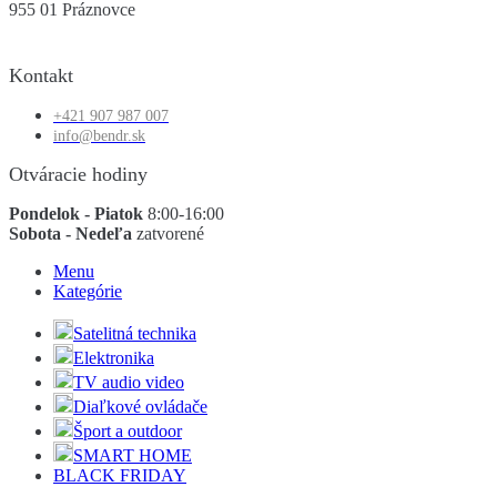
955 01 Práznovce
Kontakt
+421 907 987 007
info@bendr.sk
Otváracie hodiny
Pondelok - Piatok
8:00-16:00
Sobota - Nedeľa
zatvorené
Menu
Kategórie
Satelitná technika
Elektronika
TV audio video
Diaľkové ovládače
Šport a outdoor
SMART HOME
BLACK FRIDAY