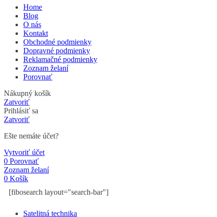
Home
Blog
O nás
Kontakt
Obchodné podmienky
Dopravné podmienky
Reklamačné podmienky
Zoznam želaní
Porovnať
Nákupný košík
Zatvoriť
Prihlásiť sa
Zatvoriť
Ešte nemáte účet?
Vytvoriť účet
0
Porovnať
Zoznam želaní
0
Košík
[fibosearch layout="search-bar"]
Satelitná technika