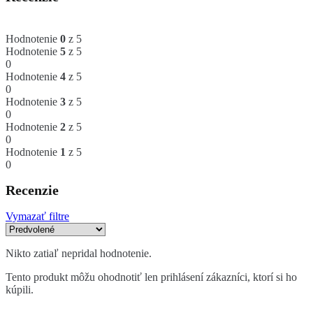
Hodnotenie
0
z 5
Hodnotenie
5
z 5
0
Hodnotenie
4
z 5
0
Hodnotenie
3
z 5
0
Hodnotenie
2
z 5
0
Hodnotenie
1
z 5
0
Recenzie
Vymazať filtre
Nikto zatiaľ nepridal hodnotenie.
Tento produkt môžu ohodnotiť len prihlásení zákazníci, ktorí si ho
kúpili.