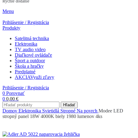
Rýchle dodanie
Menu
Prihlásenie / Registrácia
Produkty
Satelitná technika
Elektronika
TV audio video
Diaľkové ovládače
Šport a outdoor
Škola a hračky
Predplatné
AKCIA
Využi zľavy
Prihlásenie / Registrácia
0
Porovnať
0
0,00
€
Hľadať
Domov
Elektronika
Svietidlá
Stropné
Na povrch
Modee LED
stropný panel 18W 4000K biely 1980 lumenov 4ks