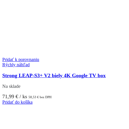
Pridať k porovnaniu
Rýchly náhľad
Strong LEAP-S3+ V2 biely 4K Google TV box
Na sklade
71,99
€
/ ks
58,53
€
bez DPH
Pridať do košíka