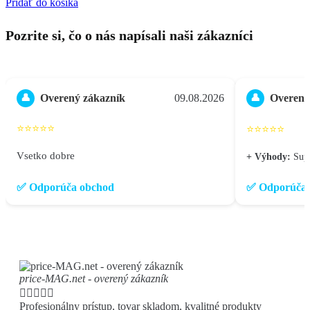
Pridať do košíka
Pozrite si, čo o nás napísali naši zákazníci
Overený zákazník
09.08.2026
Overený
👤
👤
⭐⭐⭐⭐⭐
⭐⭐⭐⭐⭐
Vsetko dobre
+ Výhody:
Supe
✅ Odporúča obchod
✅ Odporúča 
price-MAG.net - overený zákazník





Profesionálny prístup, tovar skladom, kvalitné produkty