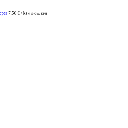
ooper
7,50
€
/ ks
6,10
€
bez DPH