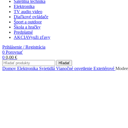
Satelitná technika
Elektronika
TV audio video
Diaľkové ovládače
Šport a outdoor
Škola a hračky
Predplatné
AKCIA
Využi zľavy
Prihlásenie / Registrácia
0
Porovnať
0
0,00
€
Hľadať
Domov
Elektronika
Svietidlá
Vianočné osvetlenie
Exteriérové
Modee 