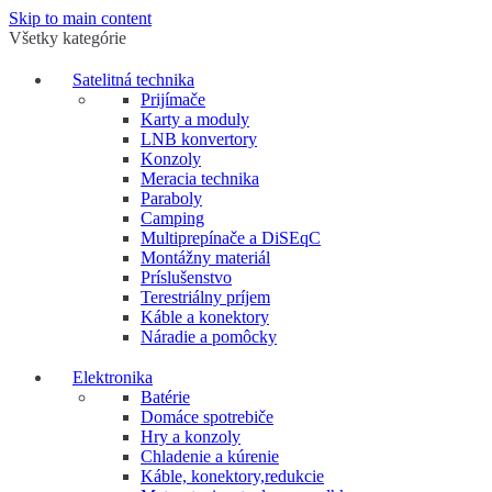
Skip to main content
Všetky kategórie
Satelitná technika
Prijímače
Karty a moduly
LNB konvertory
Konzoly
Meracia technika
Paraboly
Camping
Multiprepínače a DiSEqC
Montážny materiál
Príslušenstvo
Terestriálny príjem
Káble a konektory
Náradie a pomôcky
Elektronika
Batérie
Domáce spotrebiče
Hry a konzoly
Chladenie a kúrenie
Káble, konektory,redukcie