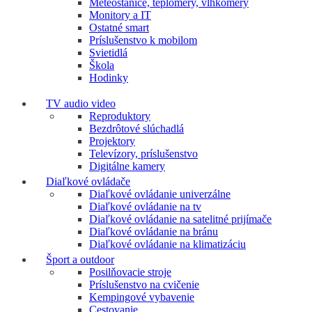
Meteostanice, teplomery, vlhkomery
Monitory a IT
Ostatné smart
Príslušenstvo k mobilom
Svietidlá
Škola
Hodinky
TV audio video
Reproduktory
Bezdrôtové slúchadlá
Projektory
Televízory, príslušenstvo
Digitálne kamery
Diaľkové ovládače
Diaľkové ovládanie univerzálne
Diaľkové ovládanie na tv
Diaľkové ovládanie na satelitné prijímače
Diaľkové ovládanie na bránu
Diaľkové ovládanie na klimatizáciu
Šport a outdoor
Posilňovacie stroje
Príslušenstvo na cvičenie
Kempingové vybavenie
Cestovanie