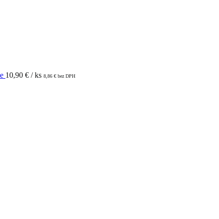
le
10,90
€
/ ks
8,86
€
bez DPH