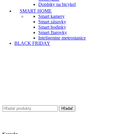
Doplnky na bicykel
SMART HOME
Smart kamery
Smart zásuvky
Smart hodinky
Smart žiarovky
Inteligentne meteostanice
BLACK FRIDAY
Hľadať