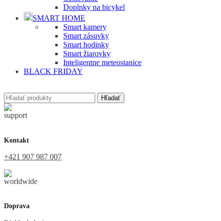
Doplnky na bicykel
SMART HOME
Smart kamery
Smart zásuvky
Smart hodinky
Smart žiarovky
Inteligentne meteostanice
BLACK FRIDAY
Hľadať
Kontakt
+421 907 987 007
Doprava