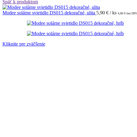
Späť k produktom
Modee solárne svietidlo DS015 dekoračné, ulita
5,90
€
/ ks
4,80
€
bez DP
Kliknite pre zväčšenie