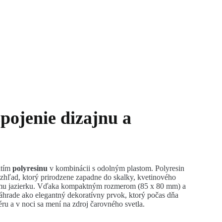
pojenie dizajnu a
itím
polyresinu
v kombinácii s odolným plastom. Polyresin
hľad, ktorý prirodzene zapadne do skalky, kvetinového
mu jazierku. Vďaka kompaktným rozmerom (85 x 80 mm) a
hrade ako elegantný dekoratívny prvok, ktorý počas dňa
éru a v noci sa mení na zdroj čarovného svetla.