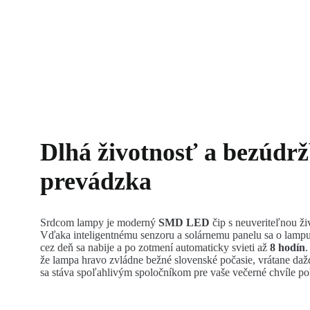
Dlhá životnosť a bezúdr
prevádzka
Srdcom lampy je moderný
SMD LED
čip s neuveriteľnou ž
Vďaka inteligentnému senzoru a solárnemu panelu sa o lampu
cez deň sa nabije a po zotmení automaticky svieti až
8 hodín
.
že lampa hravo zvládne bežné slovenské počasie, vrátane dažď
sa stáva spoľahlivým spoločníkom pre vaše večerné chvíle p