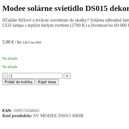
Modee solárne svietidlo DS015 dekor
Hľadáte štýlové a trvácne osvetlenie do skalky? Solárna záhradná l
LED lampa s teplým bielym svetlom (2700 K) a životnosťou 60 000 
5,90
€
/ ks
4,80
€
bez DPH
Na sklade
Na sklade
množstvo
Modee
Pridať do košíka
Kúpiť teraz
solárne
svietidlo
DS015
dekoračné,
hríb
EAN:
5999574568045
Kód produktu:
SV MODEE DS015 HRIB