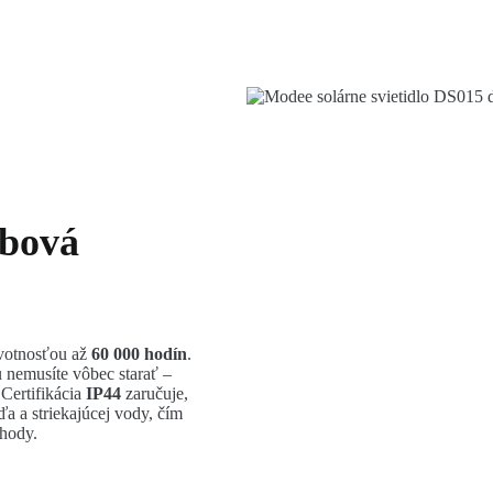
žbová
ivotnosťou až
60 000 hodín
.
 nemusíte vôbec starať –
 Certifikácia
IP44
zaručuje,
a a striekajúcej vody, čím
ohody.