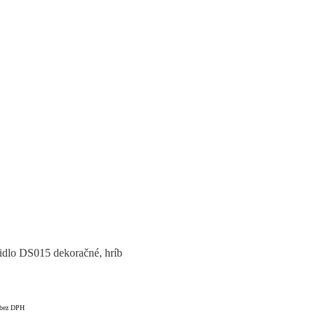
tidlo DS015 dekoračné, hríb
bez DPH