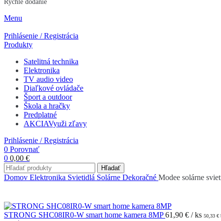
Rýchle dodanie
Menu
Prihlásenie / Registrácia
Produkty
Satelitná technika
Elektronika
TV audio video
Diaľkové ovládače
Šport a outdoor
Škola a hračky
Predplatné
AKCIA
Využi zľavy
Prihlásenie / Registrácia
0
Porovnať
0
0,00
€
Hľadať
Domov
Elektronika
Svietidlá
Solárne
Dekoračné
Modee solárne svie
STRONG SHC08IR0-W smart home kamera 8MP
61,90
€
/ ks
50,33
€