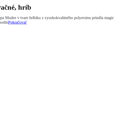
ačné, hríb
ampa Modee v tvare hríbiku z vysokokvalitného polyresinu prináša ma
hodín
Pokračovať