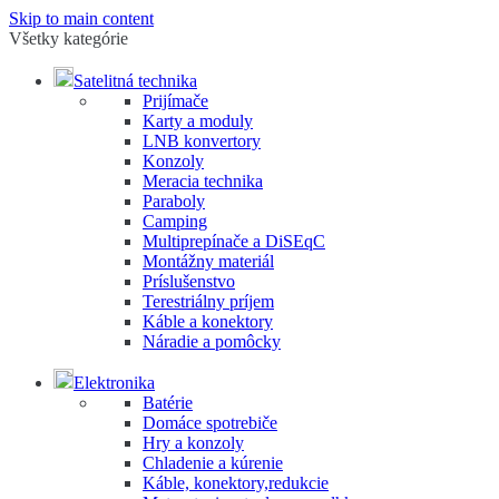
Skip to main content
Všetky kategórie
Satelitná technika
Prijímače
Karty a moduly
LNB konvertory
Konzoly
Meracia technika
Paraboly
Camping
Multiprepínače a DiSEqC
Montážny materiál
Príslušenstvo
Terestriálny príjem
Káble a konektory
Náradie a pomôcky
Elektronika
Batérie
Domáce spotrebiče
Hry a konzoly
Chladenie a kúrenie
Káble, konektory,redukcie