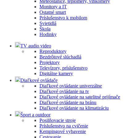
Meteostanice, teplomery, vlhkomery
Monitory a IT
Ostatné smart
Príslušenstvo k mobilom
Svietidlá
Škola
Hodinky
TV audio video
Reproduktory
Bezdrôtové slúchadlá
Projektory
Televízory, príslušenstvo
Digitálne kamery
Diaľkové ovládače
Diaľkové ovládanie univerzálne
Diaľkové ovládanie na tv
Diaľkové ovládanie na satelitné prijímače
Diaľkové ovládanie na bránu
Diaľkové ovládanie na klimatizáciu
Šport a outdoor
Posilňovacie stroje
Príslušenstvo na cvičenie
Kempingové vybavenie
Cestovanie