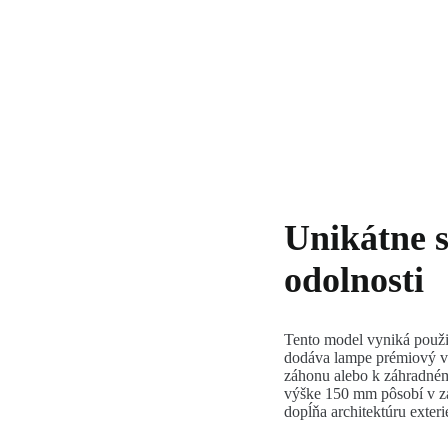
Unikátne s
odolnosti
Tento model vyniká použ
dodáva lampe prémiový vz
záhonu alebo k záhradné
výške 150 mm pôsobí v zá
dopĺňa architektúru exteri