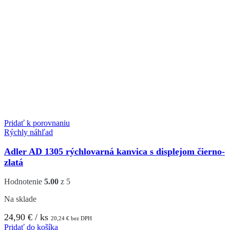
Pridať k porovnaniu
Rýchly náhľad
Adler AD 1305 rýchlovarná kanvica s displejom čierno-
zlatá
Hodnotenie
5.00
z 5
Na sklade
24,90
€
/ ks
20,24
€
bez DPH
Pridať do košíka