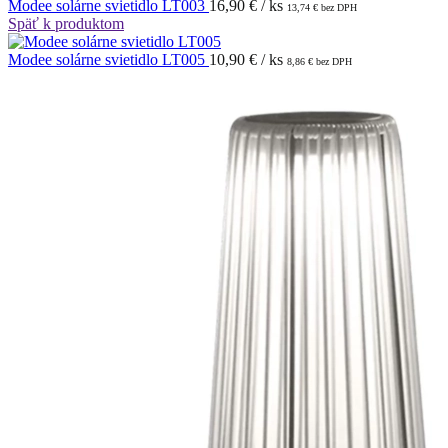
Modee solárne svietidlo LT003
16,90
€
/ ks
13,74
€
bez DPH
Späť k produktom
Modee solárne svietidlo LT005
10,90
€
/ ks
8,86
€
bez DPH