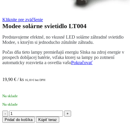
Kliknite pre zväčšenie
Modee solárne svietidlo LT004
Predstavujeme efektné, no vkusné LED solárne záhradné svietidlo
Modee, s ktorým si jednoducho zútulníte záhradu.
Počas dňa tieto lampy premieňajú energiu Slnka na zdroj energie v
prospech dobíjacej batérie, vďaka ktorej sa lampy po zotmení
automaticky rozsvietia a osvetlia vašu
Pokračovať
19,90
€
/ ks
16,18
€
bez DPH
Na sklade
Na sklade
množstvo
Modee
Pridať do košíka
Kúpiť teraz
solárne
svietidlo