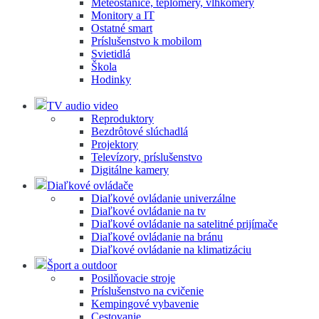
Meteostanice, teplomery, vlhkomery
Monitory a IT
Ostatné smart
Príslušenstvo k mobilom
Svietidlá
Škola
Hodinky
TV audio video
Reproduktory
Bezdrôtové slúchadlá
Projektory
Televízory, príslušenstvo
Digitálne kamery
Diaľkové ovládače
Diaľkové ovládanie univerzálne
Diaľkové ovládanie na tv
Diaľkové ovládanie na satelitné prijímače
Diaľkové ovládanie na bránu
Diaľkové ovládanie na klimatizáciu
Šport a outdoor
Posilňovacie stroje
Príslušenstvo na cvičenie
Kempingové vybavenie
Cestovanie