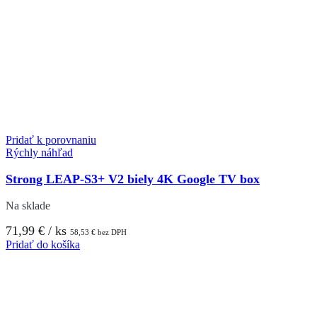
Pridať k porovnaniu
Rýchly náhľad
Strong LEAP-S3+ V2 biely 4K Google TV box
Na sklade
71,99
€
/ ks
58,53
€
bez DPH
Pridať do košíka