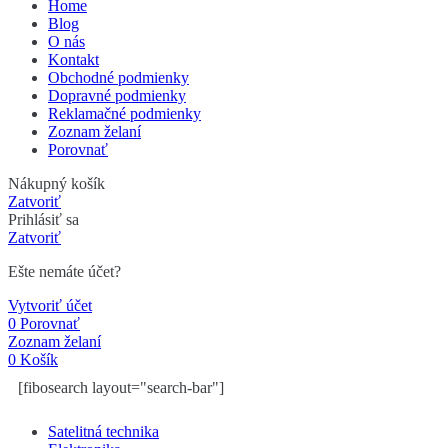
Home
Blog
O nás
Kontakt
Obchodné podmienky
Dopravné podmienky
Reklamačné podmienky
Zoznam želaní
Porovnať
Nákupný košík
Zatvoriť
Prihlásiť sa
Zatvoriť
Ešte nemáte účet?
Vytvoriť účet
0
Porovnať
Zoznam želaní
0
Košík
[fibosearch layout="search-bar"]
Satelitná technika