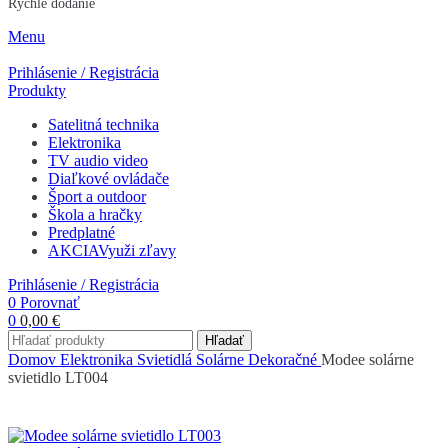
Rýchle dodanie
Menu
Prihlásenie / Registrácia
Produkty
Satelitná technika
Elektronika
TV audio video
Diaľkové ovládače
Šport a outdoor
Škola a hračky
Predplatné
AKCIA
Využi zľavy
Prihlásenie / Registrácia
0
Porovnať
0
0,00
€
Hľadať
Domov
Elektronika
Svietidlá
Solárne
Dekoračné
Modee solárne
svietidlo LT004