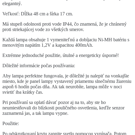
elegantný.
Veľkosť: Dĺžka 48 cm a šírka 17 cm.
Má stupeň odolnosti proti vode IP44, čo znamená, že je chránený
proti striekajúcej vode zo všetkých smerov.
Každá lampa obsahuje 1 vymeniteľnú a dobíjaciu Ni-MH batériu s
menovitým napätím 1,2V a kapacitou 400mAh.
Extrémne jednoduché použitie, útulné a energeticky úsporné!
Dôležité informácie počas používania:
Aby lampa perfektne fungovala, je dôležité ju nalepiť na vonkajšie
miesto, kde je panel lampy vystavený priamemu slnečnému žiareniu
aspoň 6 hodín počas dňa. Ak tak neurobíte, lampa môže v noci
svietiť iba krátky čas.
Pri používaní sa oplatí dávať pozor aj na to, aby ste ho
neumiestňovali do blízkosti pouličného osvetlenia, keďže senzor
zaznamená jas, a tak lampu vypne.
Použitie:
Po odskrutkovaní krytu zapnite svetlo pomocou vypínača. Potom