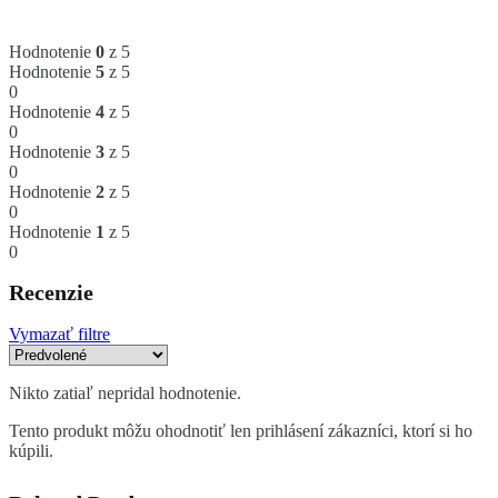
Hodnotenie
0
z 5
Hodnotenie
5
z 5
0
Hodnotenie
4
z 5
0
Hodnotenie
3
z 5
0
Hodnotenie
2
z 5
0
Hodnotenie
1
z 5
0
Recenzie
Vymazať filtre
Nikto zatiaľ nepridal hodnotenie.
Tento produkt môžu ohodnotiť len prihlásení zákazníci, ktorí si ho
kúpili.