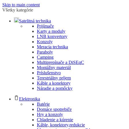
Skip to main content
Všetky kategórie
Satelitná technika
Prijímače
Karty a moduly
LNB konvertory
Konzoly
Meracia technika
Paraboly
Camping
Multiprepínače a DiSEqC
Montážny materiál
Príslušenstvo
Terestriálny príjem
Káble a konektory
Náradie a pomôcky
Elektronika
Batérie
Domáce spotrebiče
Hry a konzoly
Chladenie a kúrenie
Káble, konektory,redukcie