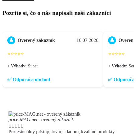
Pozrite si, čo o nás napísali naši zákazníci
Overený zákazník
16.07.2026
Overený
👤
👤
⭐⭐⭐⭐⭐
⭐⭐⭐⭐⭐
+ Výhody:
Supet
+ Výhody:
Seri
✅ Odporúča obchod
✅ Odporúča 
price-MAG.net - overený zákazník





Profesionálny prístup, tovar skladom, kvalitné produkty