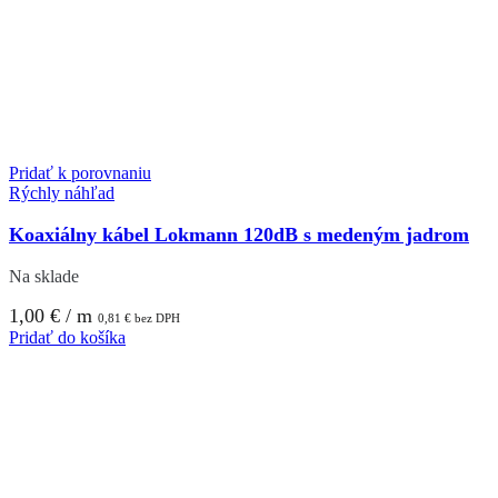
Pridať k porovnaniu
Rýchly náhľad
Koaxiálny kábel Lokmann 120dB s medeným jadrom
Na sklade
1,00
€
/ m
0,81
€
bez DPH
Pridať do košíka