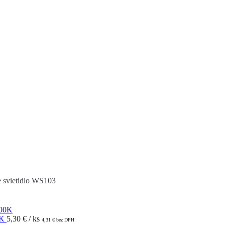
 svietidlo WS103
0K
5,30
€
/ ks
4,31
€
bez DPH