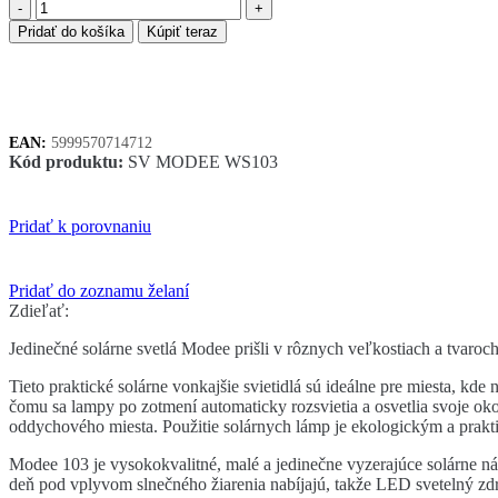
množstvo
Modee
Pridať do košíka
Kúpiť teraz
solárne
svietidlo
WS103
EAN:
5999570714712
Kód produktu:
SV MODEE WS103
Pridať k porovnaniu
Pridať do zoznamu želaní
Zdieľať:
Jedinečné solárne svetlá Modee prišli v rôznych veľkostiach a tvaroch
Tieto praktické solárne vonkajšie svietidlá sú ideálne pre miesta, kd
čomu sa lampy po zotmení automaticky rozsvietia a osvetlia svoje oko
oddychového miesta. Použitie solárnych lámp je ekologickým a prakti
Modee 103 je vysokokvalitné, malé a jedinečne vyzerajúce solárne nás
deň pod vplyvom slnečného žiarenia nabíjajú, takže LED svetelný zdroj