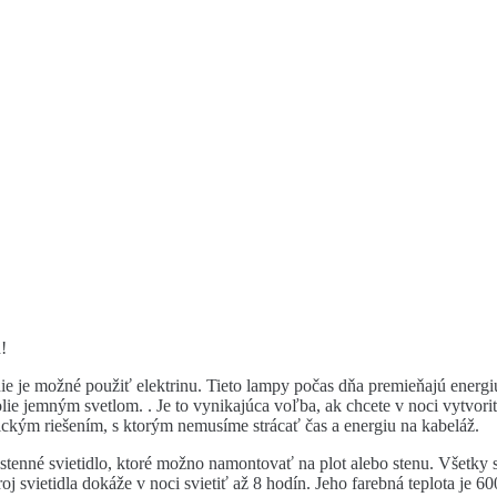
!
e nie je možné použiť elektrinu. Tieto lampy počas dňa premieňajú energi
lie jemným svetlom. . Je to vynikajúca voľba, ak chcete v noci vytvor
ckým riešením, s ktorým nemusíme strácať čas a energiu na kabeláž.
tenné svietidlo, ktoré možno namontovať na plot alebo stenu. Všetky sv
 svietidla dokáže v noci svietiť až 8 hodín. Jeho farebná teplota je 60