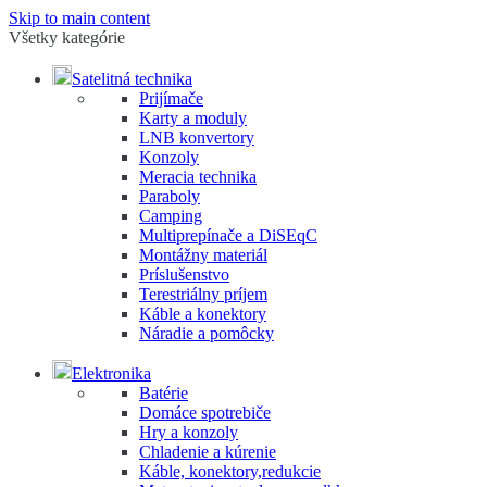
Skip to main content
Všetky kategórie
Satelitná technika
Prijímače
Karty a moduly
LNB konvertory
Konzoly
Meracia technika
Paraboly
Camping
Multiprepínače a DiSEqC
Montážny materiál
Príslušenstvo
Terestriálny príjem
Káble a konektory
Náradie a pomôcky
Elektronika
Batérie
Domáce spotrebiče
Hry a konzoly
Chladenie a kúrenie
Káble, konektory,redukcie