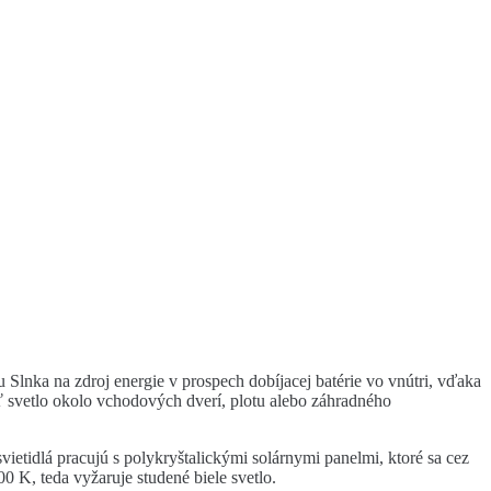
u Slnka na zdroj energie v prospech dobíjacej batérie vo vnútri, vďaka
iť svetlo okolo vchodových dverí, plotu alebo záhradného
ietidlá pracujú s polykryštalickými solárnymi panelmi, ktoré sa cez
00 K, teda vyžaruje studené biele svetlo.