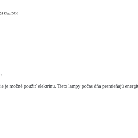
,24
€
bez DPH
!
 nie je možné použiť elektrinu. Tieto lampy počas dňa premieňajú energi