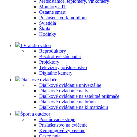
Meteostanice, teplomery, vlhkomery
Monitory a IT
Ostatné smart
Príslušenstvo k mobilom
Svietidlá
Škola
Hodinky
TV audio video
Reproduktory
Bezdrôtové slúchadlá
Projektory
Televízory, príslušenstvo
Digitálne kamery
Diaľkové ovládače
Diaľkové ovládanie univerzálne
Diaľkové ovládanie na tv
Diaľkové ovládanie na satelitné prijímače
Diaľkové ovládanie na bránu
Diaľkové ovládanie na klimatizáciu
Šport a outdoor
Posilňovacie stroje
Príslušenstvo na cvičenie
Kempingové vybavenie
Cestovanie