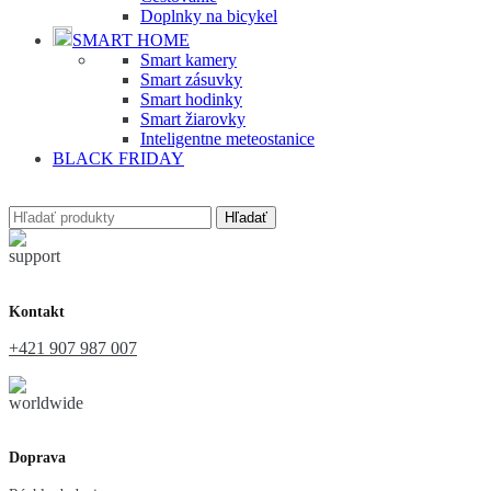
Doplnky na bicykel
SMART HOME
Smart kamery
Smart zásuvky
Smart hodinky
Smart žiarovky
Inteligentne meteostanice
BLACK FRIDAY
Hľadať
Kontakt
+421 907 987 007
Doprava