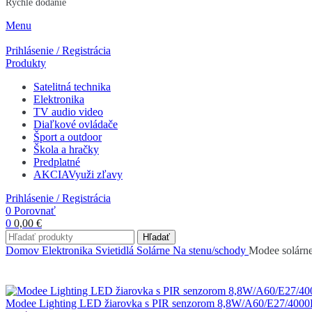
Rýchle dodanie
Menu
Prihlásenie / Registrácia
Produkty
Satelitná technika
Elektronika
TV audio video
Diaľkové ovládače
Šport a outdoor
Škola a hračky
Predplatné
AKCIA
Využi zľavy
Prihlásenie / Registrácia
0
Porovnať
0
0,00
€
Hľadať
Domov
Elektronika
Svietidlá
Solárne
Na stenu/schody
Modee solárne
Modee Lighting LED žiarovka s PIR senzorom 8,8W/A60/E27/400