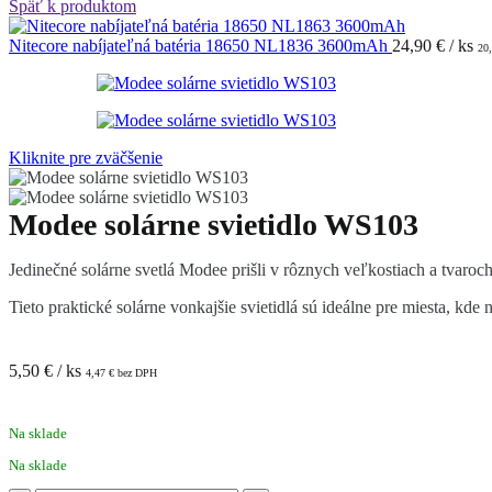
Späť k produktom
Nitecore nabíjateľná batéria 18650 NL1836 3600mAh
24,90
€
/ ks
20
Kliknite pre zväčšenie
Modee solárne svietidlo WS103
Jedinečné solárne svetlá Modee prišli v rôznych veľkostiach a tvaroch
Tieto praktické solárne vonkajšie svietidlá sú ideálne pre miesta, kde
5,50
€
/ ks
4,47
€
bez DPH
Na sklade
Na sklade