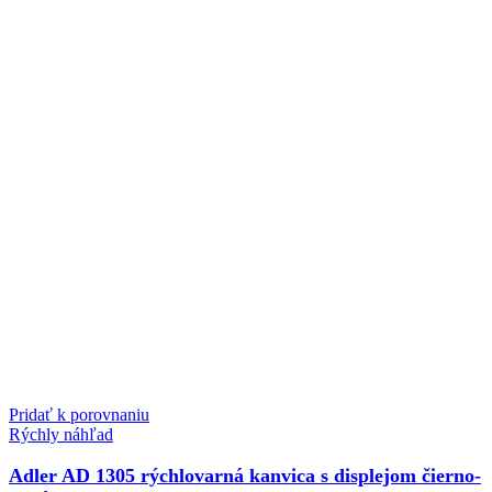
Pridať k porovnaniu
Rýchly náhľad
Adler AD 1305 rýchlovarná kanvica s displejom čierno-