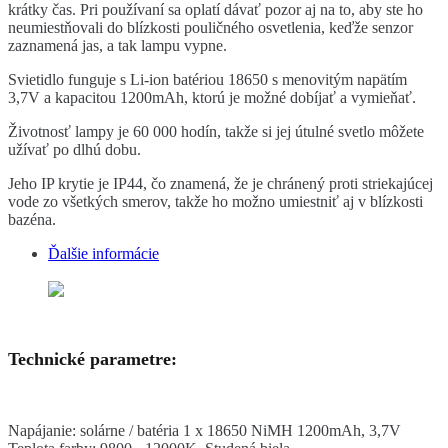
krátky čas. Pri používaní sa oplatí dávať pozor aj na to, aby ste ho
neumiestňovali do blízkosti pouličného osvetlenia, keďže senzor
zaznamená jas, a tak lampu vypne.
Svietidlo funguje s Li-ion batériou 18650 s menovitým napätím
3,7V a kapacitou 1200mAh, ktorú je možné dobíjať a vymieňať.
Životnosť lampy je 60 000 hodín, takže si jej útulné svetlo môžete
užívať po dlhú dobu.
Jeho IP krytie je IP44, čo znamená, že je chránený proti striekajúcej
vode zo všetkých smerov, takže ho možno umiestniť aj v blízkosti
bazéna.
Ďalšie informácie
Technické parametre:
Napájanie: solárne / batéria 1 x 18650 NiMH 1200mAh, 3,7V