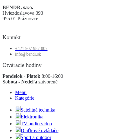
BENDR, s.r.o.
Hviezdoslavova 393
955 01 Práznovce
Kontakt
+421 907 987 007
info@bendr.sk
Otváracie hodiny
Pondelok - Piatok
8:00-16:00
Sobota - Nedeľa
zatvorené
Menu
Kategórie
Satelitná technika
Elektronika
TV audio video
Diaľkové ovládače
Šport a outdoor