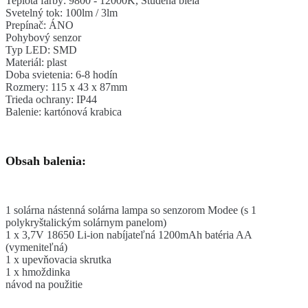
Teplota farby: 9800 - 12000K, Studená biela
Svetelný tok: 100lm / 3lm
Prepínač: ÁNO
Pohybový senzor
Typ LED: SMD
Materiál: plast
Doba svietenia: 6-8 hodín
Rozmery: 115 x 43 x 87mm
Trieda ochrany: IP44
Balenie: kartónová krabica
Obsah balenia:
1 solárna nástenná solárna lampa so senzorom Modee (s 1
polykryštalickým solárnym panelom)
1 x 3,7V 18650 Li-ion nabíjateľná 1200mAh batéria AA
(vymeniteľná)
1 x upevňovacia skrutka
1 x hmoždinka
návod na použitie