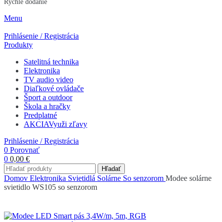
Rýchle dodanie
Menu
Prihlásenie / Registrácia
Produkty
Satelitná technika
Elektronika
TV audio video
Diaľkové ovládače
Šport a outdoor
Škola a hračky
Predplatné
AKCIA
Využi zľavy
Prihlásenie / Registrácia
0
Porovnať
0
0,00
€
Hľadať
Domov
Elektronika
Svietidlá
Solárne
So senzorom
Modee solárne
svietidlo WS105 so senzorom