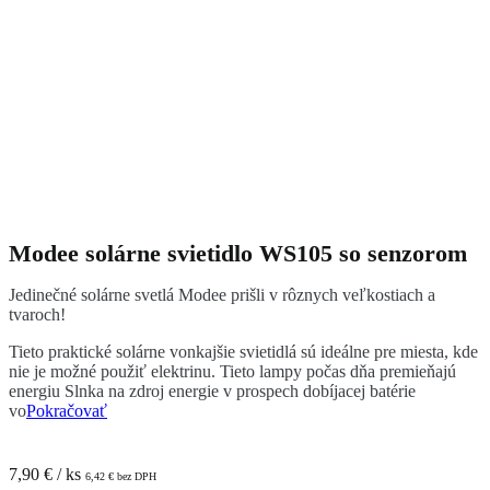
Modee solárne svietidlo WS105 so senzorom
Jedinečné solárne svetlá Modee prišli v rôznych veľkostiach a
tvaroch!
Tieto praktické solárne vonkajšie svietidlá sú ideálne pre miesta, kde
nie je možné použiť elektrinu. Tieto lampy počas dňa premieňajú
energiu Slnka na zdroj energie v prospech dobíjacej batérie
vo
Pokračovať
7,90
€
/ ks
6,42
€
bez DPH