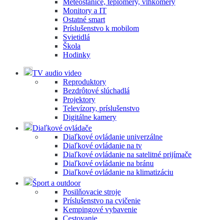
Meteostanice, teplomery, vlhkomery
Monitory a IT
Ostatné smart
Príslušenstvo k mobilom
Svietidlá
Škola
Hodinky
TV audio video
Reproduktory
Bezdrôtové slúchadlá
Projektory
Televízory, príslušenstvo
Digitálne kamery
Diaľkové ovládače
Diaľkové ovládanie univerzálne
Diaľkové ovládanie na tv
Diaľkové ovládanie na satelitné prijímače
Diaľkové ovládanie na bránu
Diaľkové ovládanie na klimatizáciu
Šport a outdoor
Posilňovacie stroje
Príslušenstvo na cvičenie
Kempingové vybavenie
Cestovanie