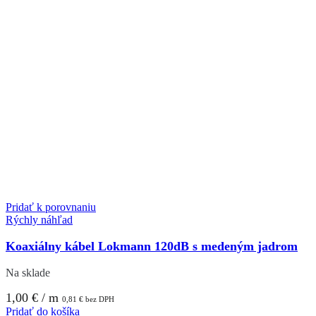
Pridať k porovnaniu
Rýchly náhľad
Koaxiálny kábel Lokmann 120dB s medeným jadrom
Na sklade
1,00
€
/ m
0,81
€
bez DPH
Pridať do košíka