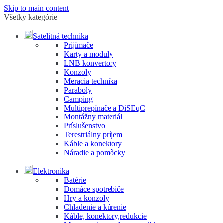
Skip to main content
Všetky kategórie
Satelitná technika
Prijímače
Karty a moduly
LNB konvertory
Konzoly
Meracia technika
Paraboly
Camping
Multiprepínače a DiSEqC
Montážny materiál
Príslušenstvo
Terestriálny príjem
Káble a konektory
Náradie a pomôcky
Elektronika
Batérie
Domáce spotrebiče
Hry a konzoly
Chladenie a kúrenie
Káble, konektory,redukcie