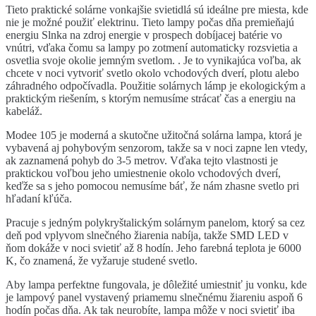
Tieto praktické solárne vonkajšie svietidlá sú ideálne pre miesta, kde
nie je možné použiť elektrinu. Tieto lampy počas dňa premieňajú
energiu Slnka na zdroj energie v prospech dobíjacej batérie vo
vnútri, vďaka čomu sa lampy po zotmení automaticky rozsvietia a
osvetlia svoje okolie jemným svetlom. . Je to vynikajúca voľba, ak
chcete v noci vytvoriť svetlo okolo vchodových dverí, plotu alebo
záhradného odpočívadla. Použitie solárnych lámp je ekologickým a
praktickým riešením, s ktorým nemusíme strácať čas a energiu na
kabeláž.
Modee 105 je moderná a skutočne užitočná solárna lampa, ktorá je
vybavená aj pohybovým senzorom, takže sa v noci zapne len vtedy,
ak zaznamená pohyb do 3-5 metrov. Vďaka tejto vlastnosti je
praktickou voľbou jeho umiestnenie okolo vchodových dverí,
keďže sa s jeho pomocou nemusíme báť, že nám zhasne svetlo pri
hľadaní kľúča.
Pracuje s jedným polykryštalickým solárnym panelom, ktorý sa cez
deň pod vplyvom slnečného žiarenia nabíja, takže SMD LED v
ňom dokáže v noci svietiť až 8 hodín. Jeho farebná teplota je 6000
K, čo znamená, že vyžaruje studené svetlo.
Aby lampa perfektne fungovala, je dôležité umiestniť ju vonku, kde
je lampový panel vystavený priamemu slnečnému žiareniu aspoň 6
hodín počas dňa. Ak tak neurobíte, lampa môže v noci svietiť iba