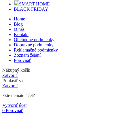
SMART HOME
BLACK FRIDAY
Home
Blog
O nás
Kontakt
Obchodné podmienky
Dopravné podmienky
Reklamačné podmienky
Zoznam želaní
Porovnať
Nákupný košík
Zatvoriť
Prihlásiť sa
Zatvoriť
Ešte nemáte účet?
Vytvoriť účet
0
Porovnať
Zoznam želaní
0
Košík
[fibosearch layout="search-bar"]