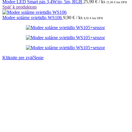
Modee LED Smart pás 3,4W/m, 5m, RGB
25,90
€
/ ks
21,06
€
bez DPH
Späť k produktom
Modee solárne svietidlo WS106
9,90
€
/ ks
8,05
€
bez DPH
Kliknite pre zväčšenie