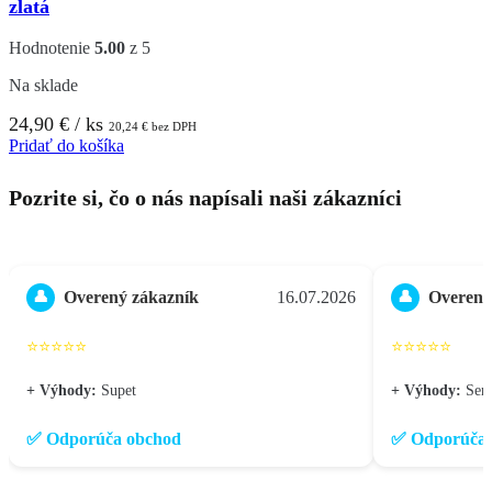
zlatá
Hodnotenie
5.00
z 5
Na sklade
24,90
€
/ ks
20,24
€
bez DPH
Pridať do košíka
Pozrite si, čo o nás napísali naši zákazníci
Overený zákazník
16.07.2026
Overený
👤
👤
⭐⭐⭐⭐⭐
⭐⭐⭐⭐⭐
+ Výhody:
Supet
+ Výhody:
Seri
✅ Odporúča obchod
✅ Odporúča 