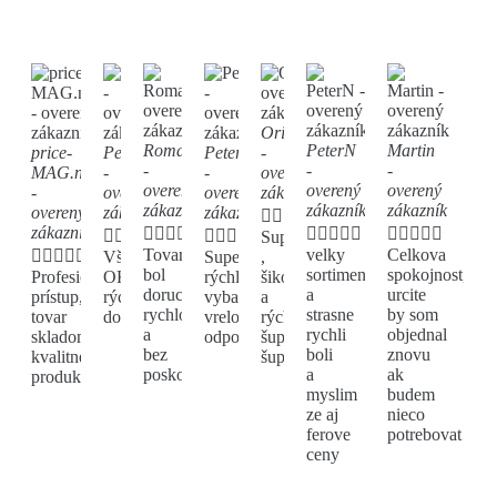
Oriri
Roman
PeterN
Martin
price-
Peter
Peter
-
-
-
-
MAG.net
-
-
overený
overený
overený
overený
-
overený
overený
zákazník
zákazník
zákazník
zákazník
overený
zákazník
zákazník





zákazník

























Super
Tovar
velky
Celkova





Všetko
Super
,
bol
sortiment
spokojnost,
Profesionálny
OK,
rýchle
šikovne
doruceny
a
urcite
prístup,
rýchle
vybavenie
a
rychlo
strasne
by som
tovar
dodanie
vrelo
rýchlo
a
rychli
objednal
skladom,
odporúčam.
šup
bez
boli
znovu
kvalitné
šup
poskodenia.
a
ak
produkty
myslim
budem
ze aj
nieco
ferove
potrebovat
ceny