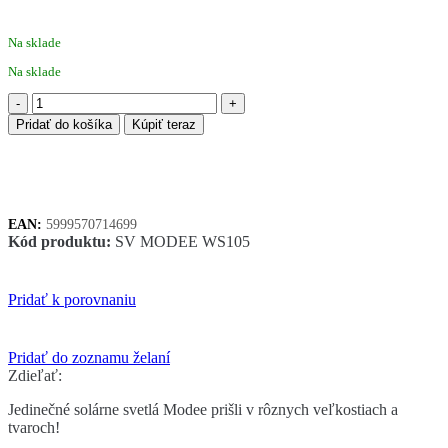
Na sklade
Na sklade
množstvo
Modee
Pridať do košíka
Kúpiť teraz
solárne
svietidlo
WS105
so
senzorom
EAN:
5999570714699
Kód produktu:
SV MODEE WS105
Pridať k porovnaniu
Pridať do zoznamu želaní
Zdieľať:
Jedinečné solárne svetlá Modee prišli v rôznych veľkostiach a
tvaroch!