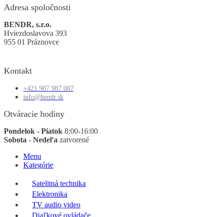
Adresa spoločnosti
BENDR, s.r.o.
Hviezdoslavova 393
955 01 Práznovce
Kontakt
+421 907 987 007
info@bendr.sk
Otváracie hodiny
Pondelok - Piatok
8:00-16:00
Sobota - Nedeľa
zatvorené
Menu
Kategórie
Satelitná technika
Elektronika
TV audio video
Diaľkové ovládače