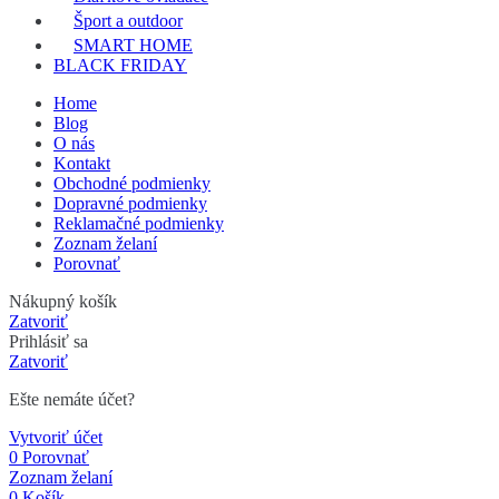
Šport a outdoor
SMART HOME
BLACK FRIDAY
Home
Blog
O nás
Kontakt
Obchodné podmienky
Dopravné podmienky
Reklamačné podmienky
Zoznam želaní
Porovnať
Nákupný košík
Zatvoriť
Prihlásiť sa
Zatvoriť
Ešte nemáte účet?
Vytvoriť účet
0
Porovnať
Zoznam želaní
0
Košík