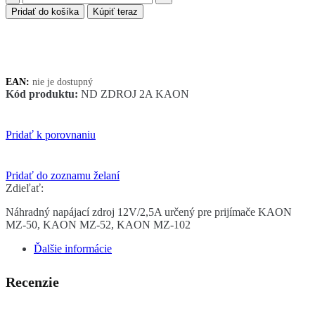
Náhradný
Pridať do košíka
Kúpiť teraz
napájací
zdroj
12V/2,5A
KAON
MZ
EAN:
nie je dostupný
Kód produktu:
ND ZDROJ 2A KAON
Pridať k porovnaniu
Pridať do zoznamu želaní
Zdieľať:
Náhradný napájací zdroj 12V/2,5A určený pre prijímače KAON
MZ-50, KAON MZ-52, KAON MZ-102
Ďalšie informácie
Recenzie