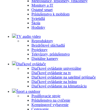
Meteostanice, teplomery, vlhkomery
Monitory a IT
Ostatné smart
Príslušenstvo k mobilom
Svietidlá
Škola
Hodinky
TV audio video
Reproduktory
Bezdrôtové slúchadlá
Projektory
Televízory, príslušenstvo
Digitálne kamery
Diaľkové ovládače
Diaľkové ovládanie univerzálne
Diaľkové ovládanie na tv
Diaľkové ovládanie na satelitné prijímače
Diaľkové ovládanie na bránu
Diaľkové ovládanie na klimatizáciu
Šport a outdoor
Posilňovacie stroje
Príslušenstvo na cvičenie
Kempingové vybavenie
Cestovanie