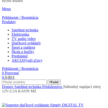
Rýchle dodanie
Menu
Prihlásenie / Registrácia
Produkty
Satelitná technika
Elektronika
TV audio video
Diaľkové ovládače
Šport a outdoor
Škola a hračky
Predplatné
AKCIA
Využi zľavy
Prihlásenie / Registrácia
0
Porovnať
0
0,00
€
Hľadať
Domov
Satelitná technika
Príslušenstvo
Náhradný napájací zdroj
12V/2,5A KAON MZ