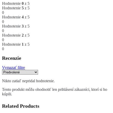
Hodnotenie
0
z 5
Hodnotenie
5
z 5
0
Hodnotenie
4
z 5
0
Hodnotenie
3
z 5
0
Hodnotenie
2
z 5
0
Hodnotenie
1
z 5
0
Recenzie
Vymazať filtre
Nikto zatiaľ nepridal hodnotenie.
Tento produkt môžu ohodnotiť len prihlásení zákazníci, ktorí si ho
kúpili.
Related Products