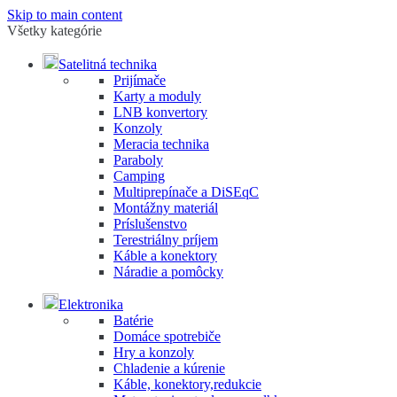
Skip to main content
Všetky kategórie
Satelitná technika
Prijímače
Karty a moduly
LNB konvertory
Konzoly
Meracia technika
Paraboly
Camping
Multiprepínače a DiSEqC
Montážny materiál
Príslušenstvo
Terestriálny príjem
Káble a konektory
Náradie a pomôcky
Elektronika
Batérie
Domáce spotrebiče
Hry a konzoly
Chladenie a kúrenie
Káble, konektory,redukcie