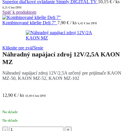
Superior diaľkové ovládanie Simply DIGITAL TV
10,15
€
/ ks
8,25
€
bez DPH
Späť k produktom
Kombinované kliešte Deli 7"
7,90
€
/ ks
6,42
€
bez DPH
Kliknite pre zväčšenie
Náhradný napájací zdroj 12V/2,5A KAON
MZ
Náhradný napájací zdroj 12V/2,5A určený pre prijímače KAON
MZ-50, KAON MZ-52, KAON MZ-102
12,90
€
/ ks
10,49
€
bez DPH
Na sklade
Na sklade
množstvo