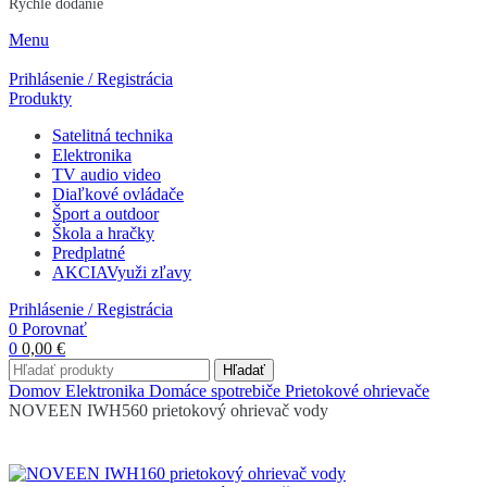
Rýchle dodanie
Menu
Prihlásenie / Registrácia
Produkty
Satelitná technika
Elektronika
TV audio video
Diaľkové ovládače
Šport a outdoor
Škola a hračky
Predplatné
AKCIA
Využi zľavy
Prihlásenie / Registrácia
0
Porovnať
0
0,00
€
Hľadať
Domov
Elektronika
Domáce spotrebiče
Prietokové ohrievače
NOVEEN IWH560 prietokový ohrievač vody