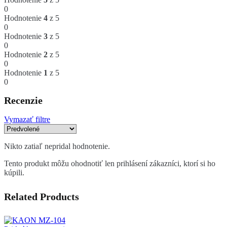
0
Hodnotenie
4
z 5
0
Hodnotenie
3
z 5
0
Hodnotenie
2
z 5
0
Hodnotenie
1
z 5
0
Recenzie
Vymazať filtre
Nikto zatiaľ nepridal hodnotenie.
Tento produkt môžu ohodnotiť len prihlásení zákazníci, ktorí si ho
kúpili.
Related Products