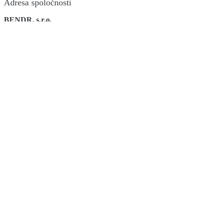
Adresa spoločnosti
BENDR, s.r.o.
Hviezdoslavova 393
955 01 Práznovce
Kontakt
+421 907 987 007
info@bendr.sk
Otváracie hodiny
Pondelok - Piatok
8:00-16:00
Sobota - Nedeľa
zatvorené
Menu
Kategórie
Satelitná technika
Elektronika
TV audio video
Diaľkové ovládače