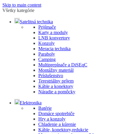
Skip to main content
Všetky kategórie
Satelitná technika
Prijímače
Karty a moduly
LNB konvertory
Konzoly
Meracia technika
Paraboly
Camping
Multiprepínače a DiSEqC
Montážny materiál
Príslušenstvo
Terestriálny príjem
Káble a konektory
Náradie a pomôcky
Elektronika
Batérie
Domáce spotrebiče
Hry a konzoly
Chladenie a kúrenie
Káble, konektory,redukcie