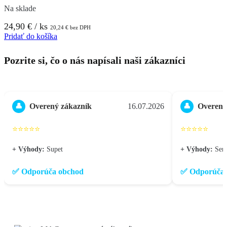
Na sklade
24,90
€
/ ks
20,24
€
bez DPH
Pridať do košíka
Pozrite si, čo o nás napísali naši zákazníci
Overený zákazník
16.07.2026
Overený
👤
👤
⭐⭐⭐⭐⭐
⭐⭐⭐⭐⭐
+ Výhody:
Supet
+ Výhody:
Seri
✅ Odporúča obchod
✅ Odporúča 