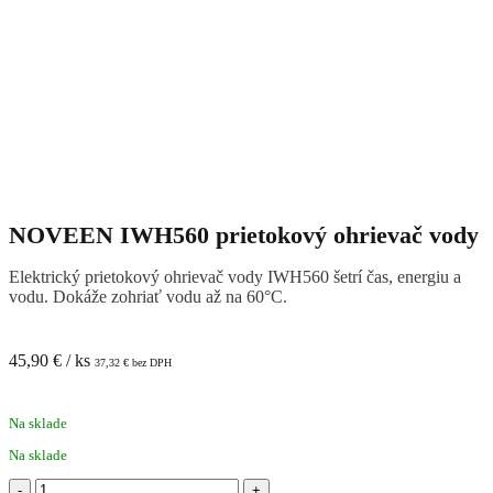
NOVEEN IWH560 prietokový ohrievač vody
Elektrický prietokový ohrievač vody IWH560 šetrí čas, energiu a
vodu. Dokáže zohriať vodu až na 60°C.
45,90
€
/ ks
37,32
€
bez DPH
Na sklade
Na sklade
množstvo