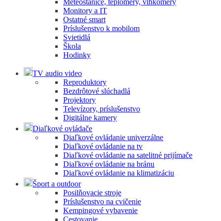
Meteostanice, teplomery, vlhkomery
Monitory a IT
Ostatné smart
Príslušenstvo k mobilom
Svietidlá
Škola
Hodinky
TV audio video
Reproduktory
Bezdrôtové slúchadlá
Projektory
Televízory, príslušenstvo
Digitálne kamery
Diaľkové ovládače
Diaľkové ovládanie univerzálne
Diaľkové ovládanie na tv
Diaľkové ovládanie na satelitné prijímače
Diaľkové ovládanie na bránu
Diaľkové ovládanie na klimatizáciu
Šport a outdoor
Posilňovacie stroje
Príslušenstvo na cvičenie
Kempingové vybavenie
Cestovanie