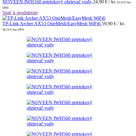
NOVEEN IWH160 prietokový ohrievač vody
24,90
€
/ ks
20,24
€
bez
DPH
Späť k produktom
TP-Link Archer AX53 OneMesh/EasyMesh WiFi6
59,90
€
/ ks
48,70
€
bez DPH