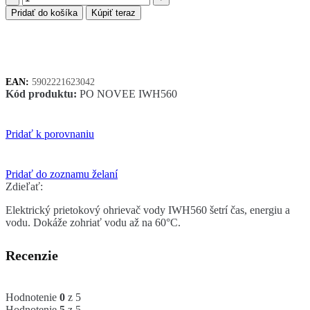
NOVEEN
Pridať do košíka
Kúpiť teraz
IWH560
prietokový
ohrievač
vody
EAN:
5902221623042
Kód produktu:
PO NOVEE IWH560
Pridať k porovnaniu
Pridať do zoznamu želaní
Zdieľať:
Elektrický prietokový ohrievač vody IWH560 šetrí čas, energiu a
vodu. Dokáže zohriať vodu až na 60°C.
Recenzie
Hodnotenie
0
z 5
Hodnotenie
5
z 5