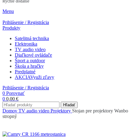
Rýchle dodanie
Menu
Prihlásenie / Registrácia
Produkty
Satelitná technika
Elektronika
TV audio video
Diaľkové ovládače
Šport a outdoor
Škola a hračky
Predplatné
AKCIA
Využi zľavy
Prihlásenie / Registrácia
0
Porovnať
0
0,00
€
Hľadať
Domov
TV audio video
Projektory
Stojan pre projektory Wanbo
stropný