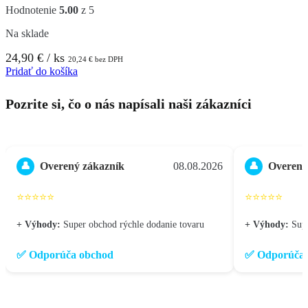
Hodnotenie
5.00
z 5
Na sklade
24,90
€
/ ks
20,24
€
bez DPH
Pridať do košíka
Pozrite si, čo o nás napísali naši zákazníci
Overený zákazník
08.08.2026
Overený
👤
👤
⭐⭐⭐⭐⭐
⭐⭐⭐⭐⭐
+ Výhody:
Super obchod rýchle dodanie tovaru
+ Výhody:
Sup
✅ Odporúča obchod
✅ Odporúča 