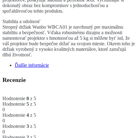
dokonalý obraz bez kompromisov s jednoduchosťou a
spoľahlivosťou tohto produktu.
Stabilita a odolnosť
Stropný držiak Wanbo WBCA01 je navrhnutý pre maximálnu
stabilitu a bezpečnosť. Vďaka robustnému dizajnu a možnosti
namontovať projektor s hmotnosťou až 5 kg si môžete byť istí, že
váš projektor bude bezpečne držať na svojom mieste. Okrem toho je
držiak vyrobený z vysoko kvalitných materiálov, ktoré zaručujú
dlhú životnosť.
Ďalšie informácie
Recenzie
Hodnotenie
0
z 5
Hodnotenie
5
z 5
0
Hodnotenie
4
z 5
0
Hodnotenie
3
z 5
0
Hodnotenie
2
z 5