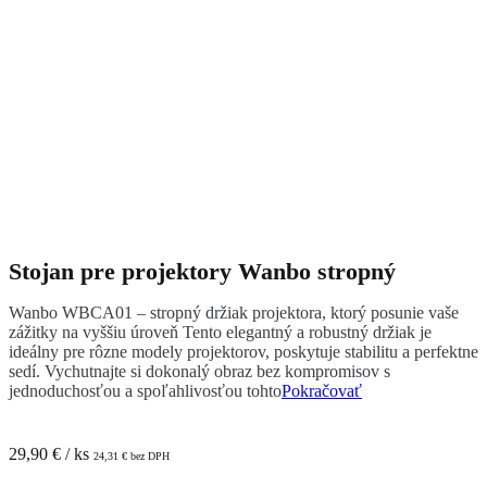
Stojan pre projektory Wanbo stropný
Wanbo WBCA01 – stropný držiak projektora, ktorý posunie vaše
zážitky na vyššiu úroveň Tento elegantný a robustný držiak je
ideálny pre rôzne modely projektorov, poskytuje stabilitu a perfektne
sedí. Vychutnajte si dokonalý obraz bez kompromisov s
jednoduchosťou a spoľahlivosťou tohto
Pokračovať
29,90
€
/ ks
24,31
€
bez DPH