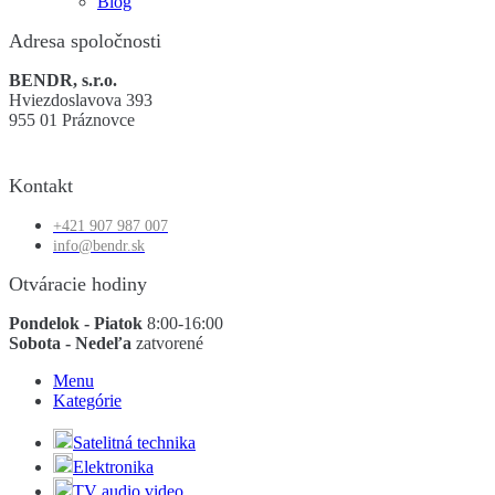
Blog
Adresa spoločnosti
BENDR, s.r.o.
Hviezdoslavova 393
955 01 Práznovce
Kontakt
+421 907 987 007
info@bendr.sk
Otváracie hodiny
Pondelok - Piatok
8:00-16:00
Sobota - Nedeľa
zatvorené
Menu
Kategórie
Satelitná technika
Elektronika
TV audio video