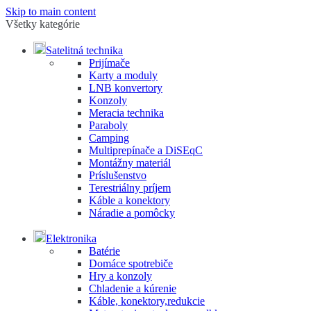
Skip to main content
Všetky kategórie
Satelitná technika
Prijímače
Karty a moduly
LNB konvertory
Konzoly
Meracia technika
Paraboly
Camping
Multiprepínače a DiSEqC
Montážny materiál
Príslušenstvo
Terestriálny príjem
Káble a konektory
Náradie a pomôcky
Elektronika
Batérie
Domáce spotrebiče
Hry a konzoly
Chladenie a kúrenie
Káble, konektory,redukcie