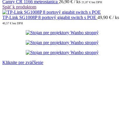
Camry CR 1166 meteostanica
26,90
€
/ ks
21,87
€
bez DPH
Späť k produktom
TP-Link SG1008P 8 portový gigabit switch s POE
49,90
€
/ ks
40,57
€
bez DPH
Kliknite pre zväčšenie