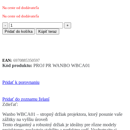
Na ceste od dodávateľa
Na ceste od dodávateľa
množstvo
Stojan
Pridať do košíka
Kúpiť teraz
pre
projektory
Wanbo
stropný
EAN:
6970885350597
Kód produktu:
PROJ PR WANBO WBCA01
Pridať k porovnaniu
Pridať do zoznamu želaní
Zdieľať:
Wanbo WBCA01 – stropný držiak projektora, ktorý posunie vaše
zážitky na vyššiu úroveň
Tento elegantný a robustný držiak je ideálny pre rôzne modely
projektorov, poskytuje stabilitu a perfektne sedí. Vychutnajte si