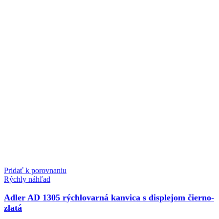
Pridať k porovnaniu
Rýchly náhľad
Adler AD 1305 rýchlovarná kanvica s displejom čierno-
zlatá