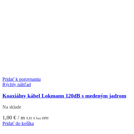
Pridať k porovnaniu
Rýchly náhľad
Koaxiálny kábel Lokmann 120dB s medeným jadrom
Na sklade
1,00
€
/ m
0,81
€
bez DPH
Pridať do košíka