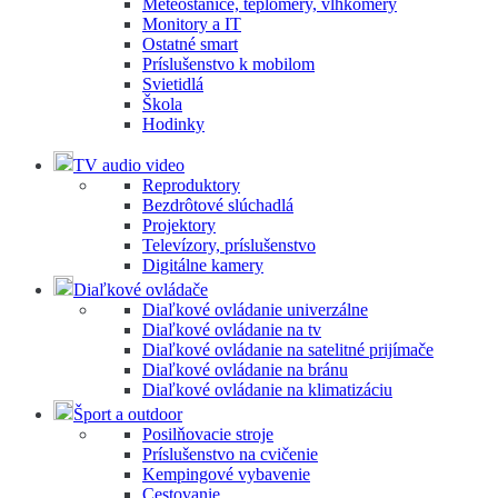
Meteostanice, teplomery, vlhkomery
Monitory a IT
Ostatné smart
Príslušenstvo k mobilom
Svietidlá
Škola
Hodinky
TV audio video
Reproduktory
Bezdrôtové slúchadlá
Projektory
Televízory, príslušenstvo
Digitálne kamery
Diaľkové ovládače
Diaľkové ovládanie univerzálne
Diaľkové ovládanie na tv
Diaľkové ovládanie na satelitné prijímače
Diaľkové ovládanie na bránu
Diaľkové ovládanie na klimatizáciu
Šport a outdoor
Posilňovacie stroje
Príslušenstvo na cvičenie
Kempingové vybavenie
Cestovanie