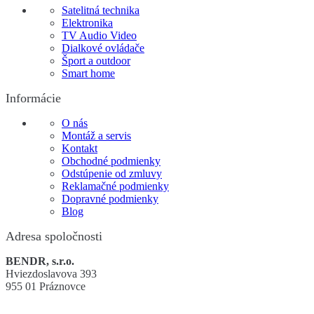
Satelitná technika
Elektronika
TV Audio Video
Dialkové ovládače
Šport a outdoor
Smart home
Informácie
O nás
Montáž a servis
Kontakt
Obchodné podmienky
Odstúpenie od zmluvy
Reklamačné podmienky
Dopravné podmienky
Blog
Adresa spoločnosti
BENDR, s.r.o.
Hviezdoslavova 393
955 01 Práznovce