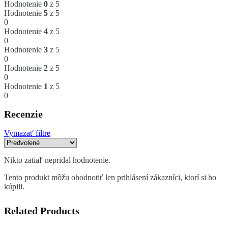
Hodnotenie
0
z 5
Hodnotenie
5
z 5
0
Hodnotenie
4
z 5
0
Hodnotenie
3
z 5
0
Hodnotenie
2
z 5
0
Hodnotenie
1
z 5
0
Recenzie
Vymazať filtre
Nikto zatiaľ nepridal hodnotenie.
Tento produkt môžu ohodnotiť len prihlásení zákazníci, ktorí si ho
kúpili.
Related Products