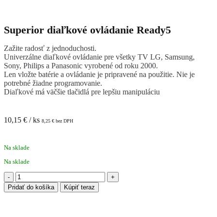
Superior diaľkové ovládanie Ready5
Zažite radosť z jednoduchosti.
Univerzálne diaľkové ovládanie pre všetky TV LG, Samsung,
Sony, Philips a Panasonic vyrobené od roku 2000.
Len vložte batérie a ovládanie je pripravené na použitie. Nie je
potrebné žiadne programovanie.
Diaľkové má väčšie tlačidlá pre lepšiu manipuláciu
10,15
€
/ ks
8,25
€
bez DPH
Na sklade
Na sklade
množstvo
Superior
Pridať do košíka
Kúpiť teraz
diaľkové
ovládanie
Ready5