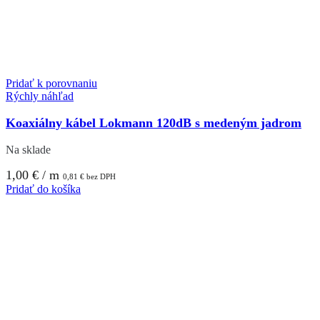
Pridať k porovnaniu
Rýchly náhľad
Koaxiálny kábel Lokmann 120dB s medeným jadrom
Na sklade
1,00
€
/ m
0,81
€
bez DPH
Pridať do košíka