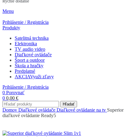
Rýchle dodanie
Menu
Prihlásenie / Registrácia
Produkty
Satelitná technika
Elektronika
TV audio video
Diaľkové ovládače
Šport a outdoor
Škola a hračky
Predplatné
AKCIA
Využi zľavy
Prihlásenie / Registrácia
0
Porovnať
0
0,00
€
Hľadať
Domov
Diaľkové ovládače
Diaľkové ovládanie na tv
Superior
diaľkové ovládanie Ready5