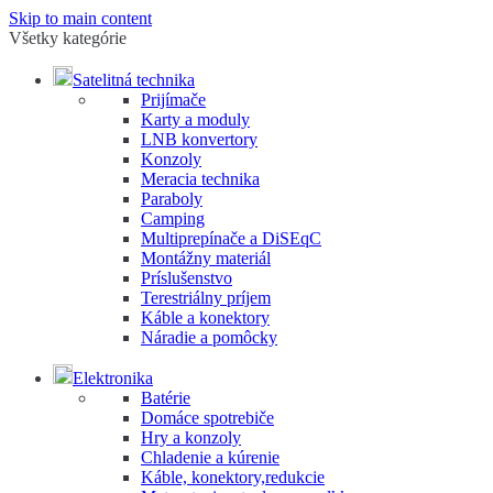
Skip to main content
Všetky kategórie
Satelitná technika
Prijímače
Karty a moduly
LNB konvertory
Konzoly
Meracia technika
Paraboly
Camping
Multiprepínače a DiSEqC
Montážny materiál
Príslušenstvo
Terestriálny príjem
Káble a konektory
Náradie a pomôcky
Elektronika
Batérie
Domáce spotrebiče
Hry a konzoly
Chladenie a kúrenie
Káble, konektory,redukcie