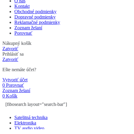
O nás
Kontakt
Obchodné podmienky
Dopravné podmienky
Reklamačné podmienky
Zoznam želaní
Porovnať
Nákupný košík
Zatvoriť
Prihlásiť sa
Zatvoriť
Ešte nemáte účet?
Vytvoriť účet
0
Porovnať
Zoznam želaní
0
Košík
[fibosearch layout="search-bar"]
Satelitná technika
Elektronika
TV audio video
Diaľkové ovládače