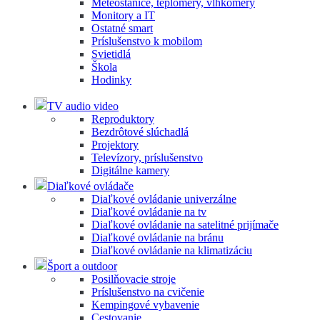
Meteostanice, teplomery, vlhkomery
Monitory a IT
Ostatné smart
Príslušenstvo k mobilom
Svietidlá
Škola
Hodinky
TV audio video
Reproduktory
Bezdrôtové slúchadlá
Projektory
Televízory, príslušenstvo
Digitálne kamery
Diaľkové ovládače
Diaľkové ovládanie univerzálne
Diaľkové ovládanie na tv
Diaľkové ovládanie na satelitné prijímače
Diaľkové ovládanie na bránu
Diaľkové ovládanie na klimatizáciu
Šport a outdoor
Posilňovacie stroje
Príslušenstvo na cvičenie
Kempingové vybavenie
Cestovanie