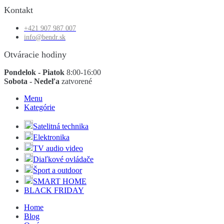
Kontakt
+421 907 987 007
info@bendr.sk
Otváracie hodiny
Pondelok - Piatok
8:00-16:00
Sobota - Nedeľa
zatvorené
Menu
Kategórie
Satelitná technika
Elektronika
TV audio video
Diaľkové ovládače
Šport a outdoor
SMART HOME
BLACK FRIDAY
Home
Blog