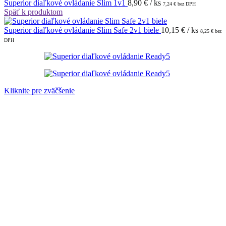
Superior diaľkové ovládanie Slim 1v1
8,90
€
/ ks
7,24
€
bez DPH
Späť k produktom
Superior diaľkové ovládanie Slim Safe 2v1 biele
10,15
€
/ ks
8,25
€
bez
DPH
Kliknite pre zväčšenie