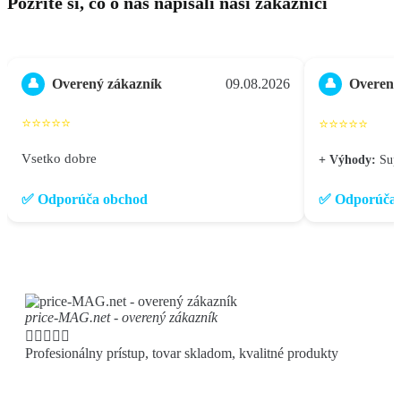
Pozrite si, čo o nás napísali naši zákazníci
Overený zákazník
09.08.2026
Overený
👤
👤
⭐⭐⭐⭐⭐
⭐⭐⭐⭐⭐
Vsetko dobre
+ Výhody:
Supe
✅ Odporúča obchod
✅ Odporúča 
price-MAG.net - overený zákazník





Profesionálny prístup, tovar skladom, kvalitné produkty